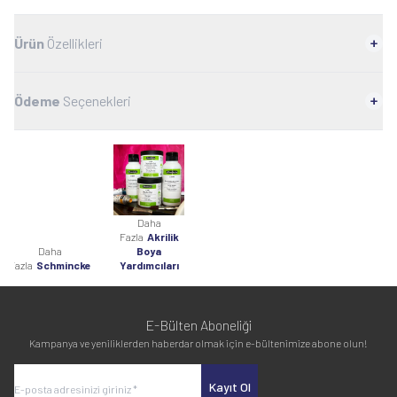
Ürün
Özellikleri
Ödeme
Seçenekleri
Daha
Fazla
Akrilik
Daha
Boya
Fazla
Schmincke
Yardımcıları
E-Bülten Aboneliği
Kampanya ve yeniliklerden haberdar olmak için e-bültenimize abone olun!
Kayıt Ol