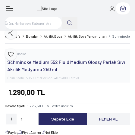
Sepetim
Paylaş
Ana Sayfa
Boyalar
Akrilik Boya
Akrilik Boya Yardımcıları
Schmincke Med
Schmincke
Favoriye Ekle
Schmincke Medium 552 Fluid Medium Glossy Parlak Sıvı
Akrilik Medyumu 250 ml
Ürün Kodu:
50552027
Barkod:
4012380069238
1.290,00
TL
Havale fiyatı :
1.225,50
TL
%
5
extra indirim
Sepete Ekle
HEMEN AL
Paylaş
Fiyat Alarmı
Not Ekle