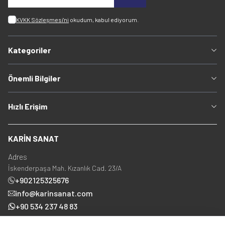
KVKK Sözleşmesi'ni
okudum, kabul ediyorum.
Kategoriler
Önemli Bilgiler
Hızlı Erişim
KARİN SANAT
Adres
İskenderpaşa Mah. Kızanlık Cad. 23/A
+902125325676
info@karinsanat.com
+90 534 237 48 83