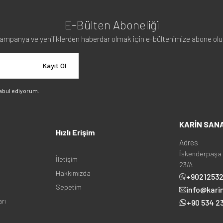
E-Bülten Aboneliği
ampanya ve yeniliklerden haberdar olmak için e-bültenimize abone olu
Kayıt Ol
abul ediyorum.
KARİN SAN
Hızlı Erişim
Adres
İskenderpaşa 
İletişim
23/A
Hakkımızda
+9021253
Sepetim
info@kari
arı
+90 534 23