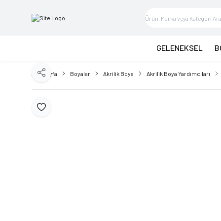
GELENEKSEL
B
Ana Sayfa
Boyalar
Akrilik Boya
Akrilik Boya Yardımcıları
Paylaş
Favoriye Ekle