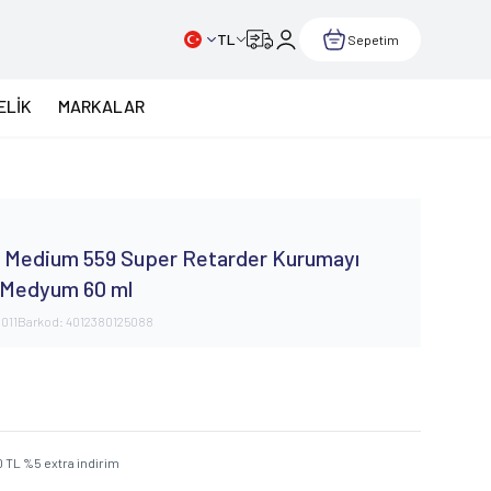
TL
Sepetim
ELİK
MARKALAR
 Medium 559 Super Retarder Kurumayı
i Medyum 60 ml
011
Barkod:
4012380125088
0
TL
%
5
extra indirim