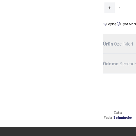
Paylaş
Fiyat Ala
Ürün
Özellikleri
Ödeme
Seçenek
Daha
Fazla
Schmincke