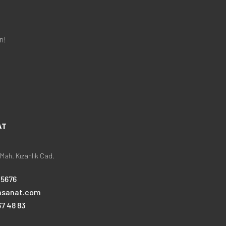
n!
AT
Mah. Kızanlık Cad.
25676
nsanat.com
7 48 83