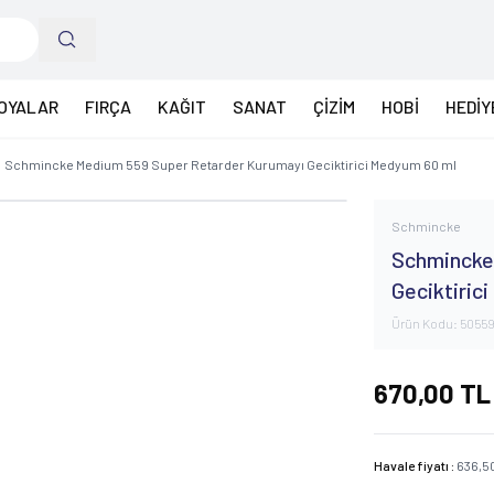
OYALAR
FIRÇA
KAĞIT
SANAT
ÇİZİM
HOBİ
HEDİY
Schmincke Medium 559 Super Retarder Kurumayı Geciktirici Medyum 60 ml
Schmincke
Schmincke
Geciktiric
Ürün Kodu:
50559
670,00
TL
Havale fiyatı :
636,5