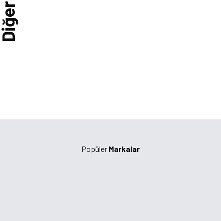
Diğer
Popüler
Markalar