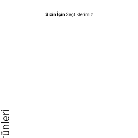
Sizin İçin
Seçtiklerimiz
Tezhip Kitapları
Keşfet
rünleri