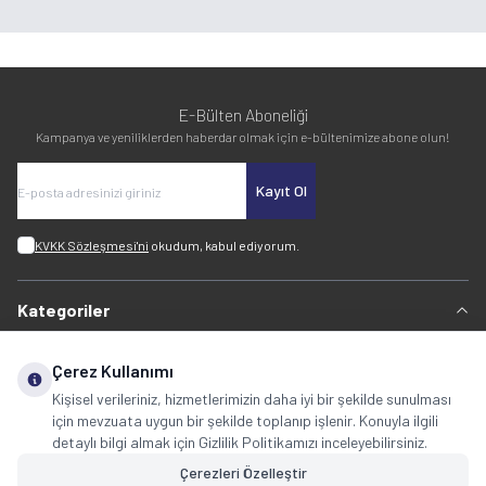
E-Bülten Aboneliği
Kampanya ve yeniliklerden haberdar olmak için e-bültenimize abone olun!
Kayıt Ol
KVKK Sözleşmesi'ni
okudum, kabul ediyorum.
Kategoriler
Ebru Malzemeleri
Çerez Kullanımı
Hat Malzemeleri
Kişisel verileriniz, hizmetlerimizin daha iyi bir şekilde sunulması
için mevzuata uygun bir şekilde toplanıp işlenir. Konuyla ilgili
Altın Varak
detaylı bilgi almak için Gizlilik Politikamızı inceleyebilirsiniz.
Tezhip Malzemeleri
Çerezleri Özelleştir