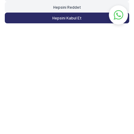
Kağıt Defter Blok
Hepsini Reddet
Önemli Bilgiler
Hepsini Kabul Et
Teslimat Koşulları
Üyelik Sözleşmesi
Satış Sözleşmesi
Garanti ve İade Koşulları
Gizlilik ve Güvenlik
Hızlı Erişim
İletişim
Hakkımızda
Sepetim