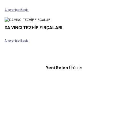
Alışverişe Başla
DA VINCI TEZHİP FIRÇALARI
Alışverişe Başla
Yeni Gelen
Ürünler
Yeni
Angelus
Derwent
Angelus Deri Boyası 28 ml -
Derwent Lightfast Coloured
Collector Edition
Pencil
İncele
İncele