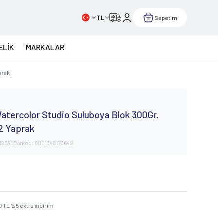
TL
Sepetim
ELİK
MARKALAR
prak
atercolor Studio Suluboya Blok 300Gr.
2 Yaprak
12636
Barkod:
8001348173649
0
TL
%
5
extra indirim