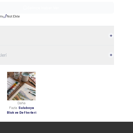
Gelince Haber Ver
rmı
Not Ekle
leri
Daha
Fazla
Suluboya
Blok ve Defterleri