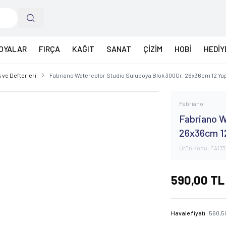
OYALAR
FIRÇA
KAĞIT
SANAT
ÇİZİM
HOBİ
HEDİY
 ve Defterleri
Fabriano Watercolor Studio Suluboya Blok 300Gr. 26x36cm 12 Ya
Fabriano
Fabriano W
26x36cm 1
Ürün Kodu:
FA173
590,00
TL
Havale fiyatı :
560,5