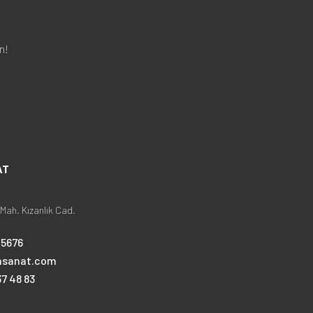
n!
AT
Mah. Kızanlık Cad.
25676
nsanat.com
7 48 83