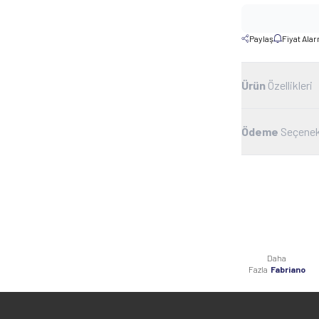
Paylaş
Fiyat Ala
Ürün
Özellikleri
Ödeme
Seçenek
Daha
Fazla
Fabriano