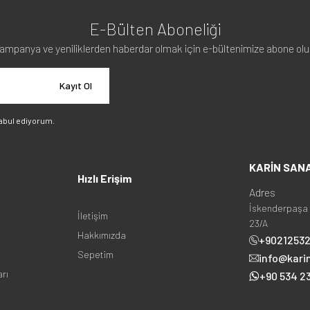
E-Bülten Aboneliği
ampanya ve yeniliklerden haberdar olmak için e-bültenimize abone olu
Kayıt Ol
abul ediyorum.
KARİN SAN
Hızlı Erişim
Adres
İskenderpaşa 
İletişim
23/A
Hakkımızda
+9021253
Sepetim
info@kari
arı
+90 534 23