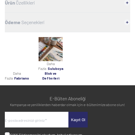
Ürün
Özellikleri
Ödeme
Seçenekleri
Daha
Fazla
Suluboya
Daha
Blok ve
Fazla
Fabriano
Defterleri
E-Bülten Aboneliği
Kampanya ve yeniliklerden haberdar olmak için e-bültenimize abone olun!
Kayıt Ol
KVKK Sözleşmesi'ni
okudum, kabul ediyorum.