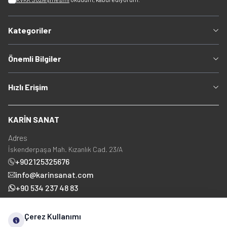
Kategoriler
Önemli Bilgiler
Hızlı Erişim
KARİN SANAT
Adres
İskenderpaşa Mah. Kızanlık Cad. 23/A
+902125325676
info@karinsanat.com
+90 534 237 48 83
Çerez Kullanımı
Sosyal Medya