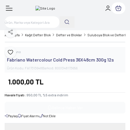
Sepetim
Paylaş
Ana Sayfa
Kağıt Defter Blok
Defter ve Bloklar
Suluboya Blok ve Defterleri
Fabriano
Favoriye Ekle
Fabriano Watercolour Cold Press 36X48cm 300g 12s
Ürün Kodu:
FA17313648
Barkod:
8001348173656
1.000,00
TL
Havale fiyatı :
950,00
TL
%
5
extra indirim
Gelince Haber Ver
Paylaş
Fiyat Alarmı
Not Ekle