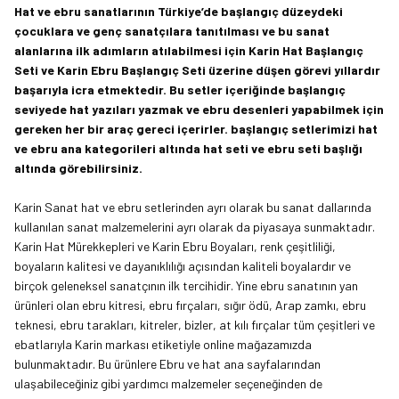
Hat ve ebru sanatlarının Türkiye’de başlangıç düzeydeki
çocuklara ve genç sanatçılara tanıtılması ve bu sanat
alanlarına ilk adımların atılabilmesi için Karin Hat Başlangıç
Seti ve Karin Ebru Başlangıç Seti üzerine düşen görevi yıllardır
başarıyla icra etmektedir. Bu setler içeriğinde başlangıç
seviyede hat yazıları yazmak ve ebru desenleri yapabilmek için
gereken her bir araç gereci içerirler. başlangıç setlerimizi hat
ve ebru ana kategorileri altında
hat seti
ve
ebru seti
başlığı
altında görebilirsiniz.
Karin Sanat hat ve ebru setlerinden ayrı olarak bu sanat dallarında
kullanılan sanat malzemelerini ayrı olarak da piyasaya sunmaktadır.
Karin Hat Mürekkepleri ve Karin Ebru Boyaları, renk çeşitliliği,
boyaların kalitesi ve dayanıklılığı açısından kaliteli boyalardır ve
birçok geleneksel sanatçının ilk tercihidir. Yine ebru sanatının yan
ürünleri olan ebru kitresi, ebru fırçaları, sığır ödü, Arap zamkı, ebru
teknesi, ebru tarakları, kitreler, bizler, at kılı fırçalar tüm çeşitleri ve
ebatlarıyla Karin markası etiketiyle online mağazamızda
bulunmaktadır. Bu ürünlere Ebru ve hat ana sayfalarından
ulaşabileceğiniz gibi
yardımcı malzemeler
seçeneğinden de