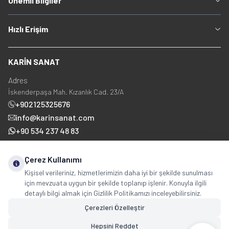
Önemli Bilgiler
Hızlı Erişim
KARİN SANAT
Adres
İskenderpaşa Mah. Kızanlık Cad. 23/A
+902125325676
info@karinsanat.com
+90 534 237 48 83
Çerez Kullanımı
Sosyal Medya
Kişisel verileriniz, hizmetlerimizin daha iyi bir şekilde sunulması
için mevzuata uygun bir şekilde toplanıp işlenir. Konuyla ilgili
detaylı bilgi almak için Gizlilik Politikamızı inceleyebilirsiniz.
Çerezleri Özelleştir
Hepsini Reddet