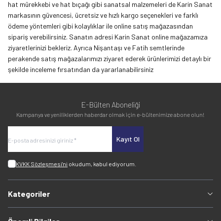
hat mürekkebi ve hat bıçağı gibi sanatsal malzemeleri de Karin Sanat
markasının güvencesi, ücretsiz ve hızlı kargo seçenekleri ve farklı
ödeme yöntemleri gibi kolaylıklar ile online satış mağazasından
sipariş verebilirsiniz. Sanatın adresi Karin Sanat online mağazamıza
ziyaretlerinizi bekleriz. Ayrıca Nişantaşı ve Fatih semtlerinde
perakende satış mağazalarımızı ziyaret ederek ürünlerimizi detaylı bir
şekilde inceleme fırsatından da yararlanabilirsiniz
E-Bülten Aboneliği
Kampanya ve yeniliklerden haberdar olmak için e-bültenimize abone olun!
Kayıt Ol
KVKK Sözleşmesi'ni
okudum, kabul ediyorum.
Kategoriler