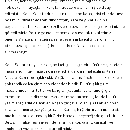
tuvaller, her seviyeden sanatçı, amatör, resim öğrencisi ve
hobiseverin ihtiyaçlarını karşılamak üzere planlanmış ve dizayn
edilmiştir. Karin Sanat adresimizin resim ana kategorisi altında
tuval
bölümünü
ziyaret ederek. dikdörtgen, kare ve yuvarlak tuval
çeşitlerimizle birlikte farklı özelliklerde tuval bezleri seçeneklerimizi de
görebilirsiniz. Portre çalışan ressamlara yuvarlak tuvallerimizi
öneririz. Ayrıca planladığınız sanat eserinin kalıcılığı için önemli bir
etken tuval şasesi kalınlığı konusunda da farklı seçenekler
sunmaktayız.
Karin Sanat atölyesinin ahşap işçiliğinin diğer bir ürünü ise ışıklı çizim
masalarıdır. Kayın ağacından ve led ışıklardan imal edilmiş Karin
Naturel Kayın Led Işıklı Eskiz Ve Çizim Tablası 35x50 cm ülkemizde en
çok tercih edilen çizim tablalarından biridir. Bu tür ışıklı çizim
masalarından hattatlar ve kaligrafi yapanlar yararlandığı gibi
mimarlar, mühendisler ve teknik çizim yapan sanatçılar da bu tür
yazım araçlarını kullanırlar. Ahşap çerçeveli olan ışıklı tablanın yanı
sıra tamamen beyaz yüzeye sahip Karin Işıklı Çizim masamızı da çizim
ana kategorisi altında
Işıklı Çizim Masaları
seçeneğinde görebilirsiniz.
Bu çizim malzemesi sayesinde rahatlıkla kopyalar çıkarabilir ve
kaslarınızı yazı işlemine alıştırabilirsiniz.