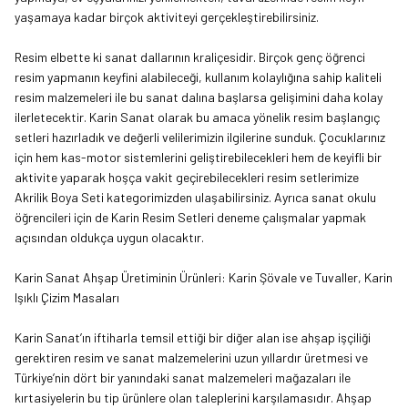
yaşamaya kadar birçok aktiviteyi gerçekleştirebilirsiniz.
Resim elbette ki sanat dallarının kraliçesidir. Birçok genç öğrenci
resim yapmanın keyfini alabileceği, kullanım kolaylığına sahip kaliteli
resim malzemeleri ile bu sanat dalına başlarsa gelişimini daha kolay
ilerletecektir. Karin Sanat olarak bu amaca yönelik resim başlangıç
setleri hazırladık ve değerli velilerimizin ilgilerine sunduk. Çocuklarınız
için hem kas-motor sistemlerini geliştirebilecekleri hem de keyifli bir
aktivite yaparak hoşça vakit geçirebilecekleri resim setlerimize
Akrilik Boya Seti
kategorimizden ulaşabilirsiniz. Ayrıca sanat okulu
öğrencileri için de Karin Resim Setleri deneme çalışmalar yapmak
açısından oldukça uygun olacaktır.
Karin Sanat Ahşap Üretiminin Ürünleri: Karin Şövale ve Tuvaller, Karin
Işıklı Çizim Masaları
Karin Sanat’ın iftiharla temsil ettiği bir diğer alan ise ahşap işçiliği
gerektiren resim ve sanat malzemelerini uzun yıllardır üretmesi ve
Türkiye’nin dört bir yanındaki sanat malzemeleri mağazaları ile
kırtasiyelerin bu tip ürünlere olan taleplerini karşılamasıdır. Ahşap