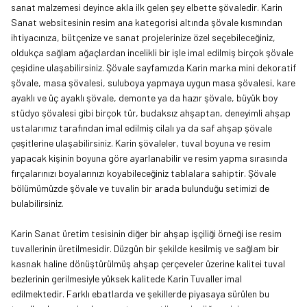
sanat malzemesi deyince akla ilk gelen şey elbette şövaledir. Karin
Sanat websitesinin
resim ana kategorisi
altında şövale kısmından
ihtiyacınıza, bütçenize ve sanat projelerinize özel seçebileceğiniz,
oldukça sağlam ağaçlardan incelikli bir işle imal edilmiş birçok şövale
çeşidine ulaşabilirsiniz. Şövale sayfamızda Karin marka mini dekoratif
şövale, masa şövalesi, suluboya yapmaya uygun masa şövalesi, kare
ayaklı ve üç ayaklı şövale, demonte ya da hazır şövale, büyük boy
stüdyo şövalesi gibi birçok tür, budaksız ahşaptan, deneyimli ahşap
ustalarımız tarafından imal edilmiş cilalı ya da saf ahşap şövale
çeşitlerine ulaşabilirsiniz. Karin şövaleler, tuval boyuna ve resim
yapacak kişinin boyuna göre ayarlanabilir ve resim yapma sırasında
fırçalarınızı boyalarınızı koyabileceğiniz tablalara sahiptir. Şövale
bölümümüzde şövale ve tuvalin bir arada bulunduğu setimizi de
bulabilirsiniz.
Karin Sanat üretim tesisinin diğer bir ahşap işçiliği örneği ise resim
tuvallerinin üretilmesidir. Düzgün bir şekilde kesilmiş ve sağlam bir
kasnak haline dönüştürülmüş ahşap çerçeveler üzerine kalitei tuval
bezlerinin gerilmesiyle yüksek kalitede Karin Tuvaller imal
edilmektedir. Farklı ebatlarda ve şekillerde piyasaya sürülen bu