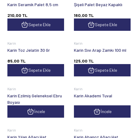
Karin Seramik Palet 8,5 cm
Şişeli Palet Beyaz Kapaklı
210,00
TL
160,00
TL
Sepete Ekle
Sepete Ekle
Karin
Karin
Karin Toz Jelatin 30 Gr
Karin Sıvı Arap Zamkı 100 ml
85,00
TL
125,00
TL
Sepete Ekle
Sepete Ekle
Karin
Karin
Karin Ezilmiş Geleneksel Ebru
Karin Akademi Tuval
Boyası
İncele
İncele
Karin
Karin
Karin Yılan Ağacı Hat
Karin Abanoz Ağacı Hat