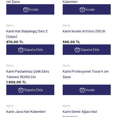
cm Şase
Kalemleri
İncele
İncele
Karin
Karin
Karin Hat Başlangıç Seti 2
Karin Kıvam Arttırıcı 250 Gr
(Sülüs)
970,00
TL
590,00
TL
Sepete Ekle
Sepete Ekle
Karin
Karin
Karin Paslanmaz Çelik Ebru
Karin Profesyonel Tuval 4 cm
Teknesi 35X50 Cm
Şase
1.600,00
TL
Sepete Ekle
İncele
Karin
Karin
Karin Java Hat Kalemleri
Karin Demir Ağacı Hat
Kalemleri