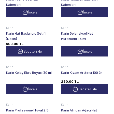
Kalemleri
Kalemleri
İncele
İncele
Karin
Karin
Karin Hat Başlangıç Seti 1
Karin Geleneksel Hat
(Nesih)
Mürekkebi 45 ml
900,00
TL
Sepete Ekle
İncele
Karin
Karin
Karin Kolay Ebru Boyası 30 ml
Karin Kıvam Arttırıcı 100 Gr
280,00
TL
İncele
Sepete Ekle
Karin
Karin
Karin Profesyonel Tuval 2,5
Karin African Ağacı Hat