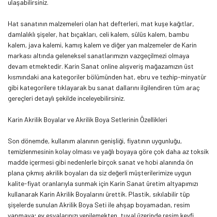
ulaşabilirsiniz.
Hat sanatının malzemeleri olan hat defterleri, mat kuşe kağıtlar,
damlalıklı şişeler, hat bıçakları, celi kalem, sülüs kalem, bambu
kalem, java kalemi, kamış kalem ve diğer yan malzemeler de Karin
markası altında geleneksel sanatlarımızın vazgeçilmezi olmaya
devam etmektedir. Karin Sanat online alışveriş mağazamızın üst
kısmındaki ana kategoriler bölümünden hat, ebru ve tezhip-minyatür
gibi
kategorilere
tıklayarak bu sanat dallarını ilgilendiren tüm araç
gereçleri detaylı şekilde inceleyebilirsiniz.
Karin Akrilik Boyalar ve Akrilik Boya Setlerinin Özellikleri
Son dönemde, kullanım alanının genişliği, fiyatının uygunluğu,
temizlenmesinin kolay olması ve yağlı boyaya göre çok daha az toksik
madde içermesi gibi nedenlerle birçok sanat ve hobi alanında ön
plana çıkmış akrilik boyaları da siz değerli müşterilerimize uygun
kalite-fiyat oranlarıyla sunmak için Karin Sanat üretim altyapımızı
kullanarak Karin Akrilik Boyalarını ürettik. Plastik, sıkılabilir tüp
şişelerde sunulan
Akrilik Boya Seti
ile ahşap boyamadan, resim
yapmaya; ev eşyalarınızı yenilemekten, tuval üzerinde resim keyfi