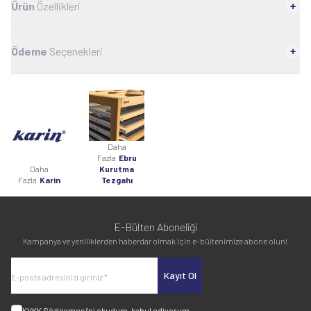
Ürün
Özellikleri
Ödeme
Seçenekleri
Daha
Fazla
Ebru
Daha
Kurutma
Fazla
Karin
Tezgahı
E-Bülten Aboneliği
Kampanya ve yeniliklerden haberdar olmak için e-bültenimize abone olun!
Kayıt Ol
KVKK Sözleşmesi'ni
okudum, kabul ediyorum.