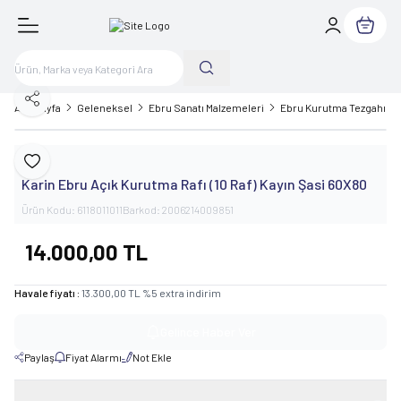
Sepetim
Paylaş
Ana Sayfa
Geleneksel
Ebru Sanatı Malzemeleri
Ebru Kurutma Tezgahı
Karin
Favoriye Ekle
Karin Ebru Açık Kurutma Rafı (10 Raf) Kayın Şasi 60X80
Ürün Kodu:
6118011011
Barkod:
2006214009851
14.000,00
TL
Havale fiyatı :
13.300,00
TL
%
5
extra indirim
Gelince Haber Ver
Paylaş
Fiyat Alarmı
Not Ekle