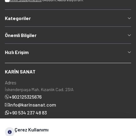
Kategoriler
Önemli Bilgiler
Hızlı Erişim
KARİN SANAT
Adres
İskenderpaşa Mah. Kızanlık Cad. 23/A
+902125325676
info@karinsanat.com
+90 534 237 48 83
Çerez Kullanımı
Sosyal Medya