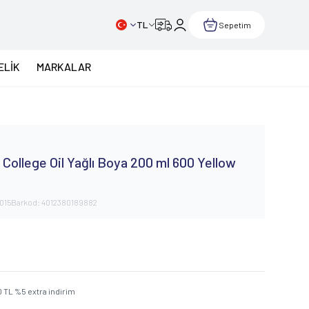
TL
Sepetim
ELİK
MARKALAR
College Oil Yağlı Boya 200 ml 600 Yellow
015
Barkod:
4012380189882
0
TL
%
5
extra indirim