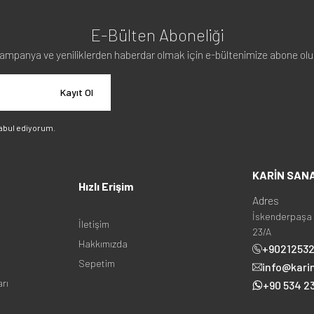
E-Bülten Aboneliği
ampanya ve yeniliklerden haberdar olmak için e-bültenimize abone olu
Kayıt Ol
abul ediyorum.
KARİN SAN
Hızlı Erişim
Adres
İskenderpaşa 
İletişim
23/A
Hakkımızda
+9021253
Sepetim
info@kari
arı
+90 534 23