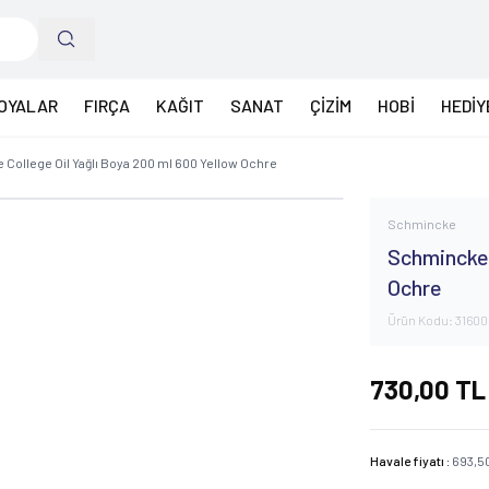
OYALAR
FIRÇA
KAĞIT
SANAT
ÇİZİM
HOBİ
HEDİY
College Oil Yağlı Boya 200 ml 600 Yellow Ochre
Schmincke
Schmincke 
Ochre
Ürün Kodu:
31600
730,00
TL
Havale fiyatı :
693,5