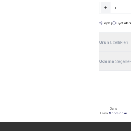
Paylaş
Fiyat Ala
Ürün
Özellikleri
Ödeme
Seçenek
Daha
Fazla
Schmincke