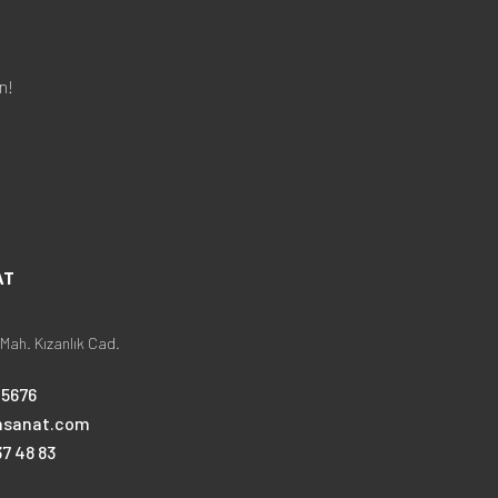
n!
AT
Mah. Kızanlık Cad.
25676
nsanat.com
7 48 83