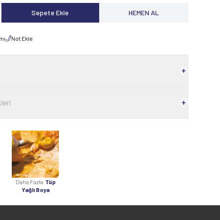
Sepete Ekle
HEMEN AL
rmı
Not Ekle
leri
Daha Fazla
Tüp
Yağlı Boya