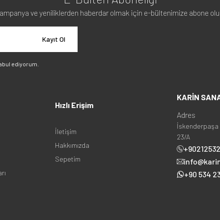
ampanya ve yeniliklerden haberdar olmak için e-bültenimize abone olu
Kayıt Ol
abul ediyorum.
KARİN SAN
Hızlı Erişim
Adres
İskenderpaşa 
İletişim
23/A
Hakkımızda
+9021253
Sepetim
info@kari
arı
+90 534 23