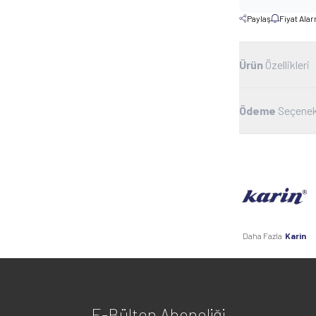
Paylaş
Fiyat Ala
Ürün
Özellikleri
Ödeme
Seçenek
Daha Fazla
Karin
E-Bülten Aboneliği