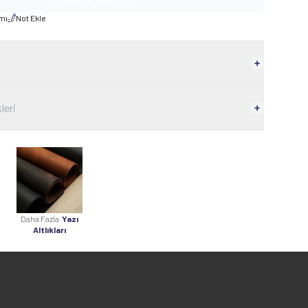
rmı
Not Ekle
leri
Daha Fazla
Yazı
Altlıkları