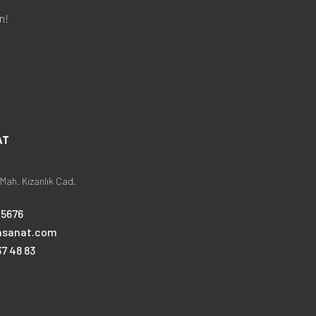
n!
AT
Mah. Kızanlık Cad.
25676
nsanat.com
7 48 83