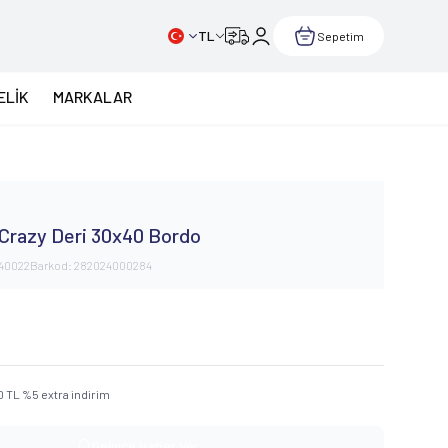
TL
Sepetim
ELİK
MARKALAR
ı Crazy Deri 30x40 Bordo
40022
Barkod:
282024000284
0
TL
%
5
extra indirim
Gelince Haber Ver