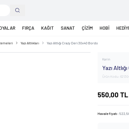
OYALAR
FIRÇA
KAĞIT
SANAT
ÇİZİM
HOBİ
HEDİY
lzemeleri
Yazı Altlıkları
Yazı Altlığı Crazy Deri 30x40 Bordo
Karin
Yazı Altlığ
Ürün Kodu:
62130
550,00
TL
Havale fiyatı :
522,5