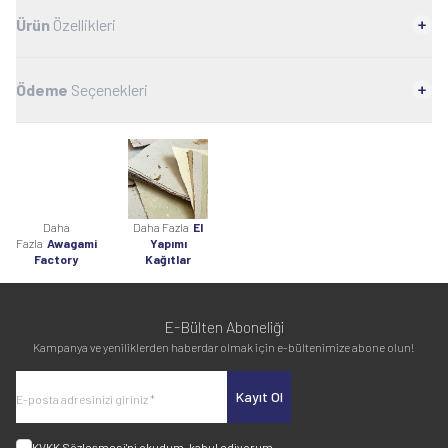
Ürün
Özellikleri
Ödeme
Seçenekleri
Daha
Daha Fazla
El
Fazla
Awagami
Yapımı
Factory
Kağıtlar
E-Bülten Aboneliği
Kampanya ve yeniliklerden haberdar olmak için e-bültenimize abone olun!
Kayıt Ol
KVKK Sözleşmesi'ni
okudum, kabul ediyorum.