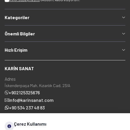
Kategoriler
Önemli Bilgiler
Hızlı Erişim
KARİN SANAT
Adres
İskenderpaşa Mah. Kızanlık Cad. 23/A
+902125325676
info@karinsanat.com
+90 534 237 48 83
Çerez Kullanımı
Sosyal Medya