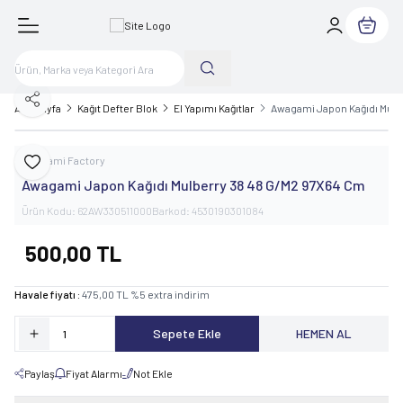
Sepetim
Paylaş
Ana Sayfa
Kağıt Defter Blok
El Yapımı Kağıtlar
Awagami Japon Kağıdı Mulb
Awagami Factory
Favoriye Ekle
Awagami Japon Kağıdı Mulberry 38 48 G/M2 97X64 Cm
Ürün Kodu:
62AW330511000
Barkod:
4530190301084
500,00
TL
Havale fiyatı :
475,00
TL
%
5
extra indirim
Sepete Ekle
HEMEN AL
Paylaş
Fiyat Alarmı
Not Ekle