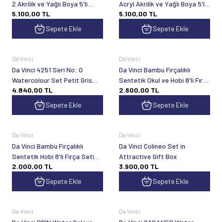
2 Akrilik ve Yağlı Boya 5'li
Acryl Akrilik ve Yağlı Boya 5'li
5.100,00
TL
5.100,00
TL
Fırça Seti
Fırça Seti
Sepete Ekle
Sepete Ekle
Da Vinci
Da Vinci
Da Vinci 4251 Seri No: 0
Da Vinci Bambu Fırçalıklı
Watercolour Set Petit Gris
Sentetik Okul ve Hobi 8'li Fırça
4.840,00
TL
2.600,00
TL
Attractive Gift Box
Seti Seri 5371
Sepete Ekle
Sepete Ekle
Da Vinci
Da Vinci
Da Vinci Bambu Fırçalıklı
Da Vinci Colineo Set in
Sentetik Hobi 8'li Fırça Seti
Attractive Gift Box
2.000,00
TL
3.900,00
TL
Seri 5329
Sepete Ekle
Sepete Ekle
Da Vinci
Da Vinci