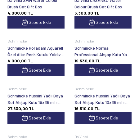
Da Vinci SPIN Water Colour
Da Vinci CASANEO Water
Brush Set Gift Box
Colour Brush Set Gift Box
4.000,00
TL
5.300,00
TL
Sepete Ekle
Sepete Ekle
Schmincke
Schmincke
Schmincke Horadam Aquarell
Schmincke Norma
Özel Altın Renk Kutulu Yaldız
Professional Ahşap Kutu Yağlı
4.000,00
TL
19.530,00
TL
Renkler 6 x Yarım Tablet
Boya
Seti,15x35ml+white120ml
Sepete Ekle
Sepete Ekle
Schmincke
Schmincke
Schmincke Mussini Yağlı Boya
Schmincke Mussini Yağlı Boya
Set Ahşap Kutu 15x35 ml +
Set Ahşap Kutu 10x35 ml +
27.630,00
TL
16.510,00
TL
white 150 ml
white 120 ml
Sepete Ekle
Sepete Ekle
Schmincke
Da Vinci