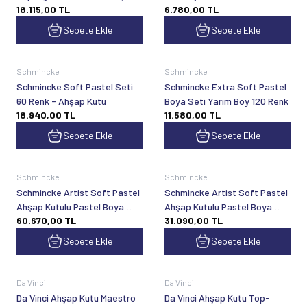
18.115,00
TL
6.780,00
TL
Set 40x1/2 Tablet
Yarım Tablet
Sepete Ekle
Sepete Ekle
Schmincke
Schmincke
Schmincke Soft Pastel Seti
Schmincke Extra Soft Pastel
60 Renk - Ahşap Kutu
Boya Seti Yarım Boy 120 Renk
18.940,00
TL
11.580,00
TL
Sepete Ekle
Sepete Ekle
Schmincke
Schmincke
Schmincke Artist Soft Pastel
Schmincke Artist Soft Pastel
Ahşap Kutulu Pastel Boya
Ahşap Kutulu Pastel Boya
60.670,00
TL
31.090,00
TL
Seti Genel Amaçlı 200 Renk
Seti Genel Amaçlı 100 Renk
77200
77100
Sepete Ekle
Sepete Ekle
Da Vinci
Da Vinci
Da Vinci Ahşap Kutu Maestro
Da Vinci Ahşap Kutu Top-