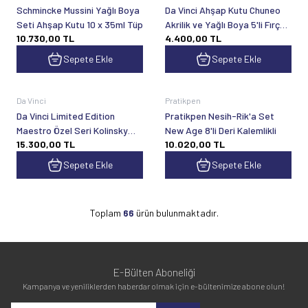
Schmincke Mussini Yağlı Boya
Da Vinci Ahşap Kutu Chuneo
Seti Ahşap Kutu 10 x 35ml Tüp
Akrilik ve Yağlı Boya 5'li Fırça
10.730,00
TL
4.400,00
TL
Seti
Sepete Ekle
Sepete Ekle
Da Vinci
Pratikpen
Da Vinci Limited Edition
Pratikpen Nesih-Rik'a Set
Maestro Özel Seri Kolinsky
New Age 8'li Deri Kalemlikli
15.300,00
TL
10.020,00
TL
Samur Fırça No:20
Sepete Ekle
Sepete Ekle
Toplam
66
ürün bulunmaktadır.
E-Bülten Aboneliği
Kampanya ve yeniliklerden haberdar olmak için e-bültenimize abone olun!