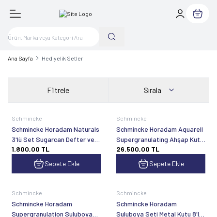
Sepetim
Ana Sayfa
Hediyelik Setler
Filtrele
Sırala
Schmincke
Schmincke
Schmincke Horadam Naturals
Schmincke Horadam Aquarell
3'lü Set Sugarcan Defter ve
Supergranulating Ahşap Kutu
1.800,00
TL
26.500,00
TL
Da Vinci Fırça
Artist Sulu Boya Seti 5 ml x
50 Tüp 74661
Sepete Ekle
Sepete Ekle
Schmincke
Schmincke
Schmincke Horadam
Schmincke Horadam
Supergranulation Suluboya
Suluboya Seti Metal Kutu 8'li