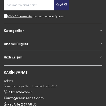
Kayıt Ol
KVKK Sözleşmesi'ni
okudum, kabul ediyorum.
Kategoriler
Önemli Bilgiler
Hızlı Erişim
KARİN SANAT
Adres
İskenderpaşa Mah. Kızanlık Cad. 23/A
+902125325676
info@karinsanat.com
+90 534 237 48 83