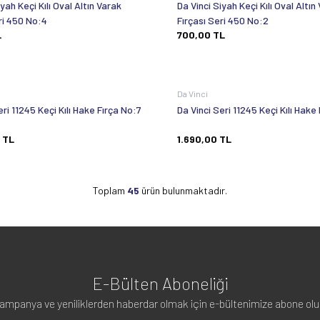
iyah Keçi Kılı Oval Altın Varak
Da Vinci Siyah Keçi Kılı Oval Altın
ri 450 No:4
Fırçası Seri 450 No:2
L
700,00
TL
Da Vinci
eri 11245 Keçi Kılı Hake Fırça No:7
Da Vinci Seri 11245 Keçi Kılı Hake
TL
1.690,00
TL
Toplam
45
ürün bulunmaktadır.
E-Bülten Aboneliği
ampanya ve yeniliklerden haberdar olmak için e-bültenimize abone olu