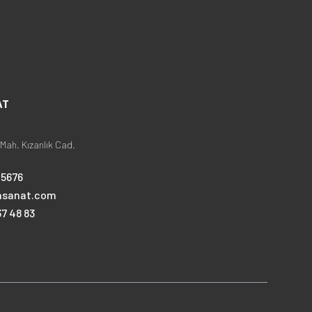
AT
Mah. Kızanlık Cad.
25676
nsanat.com
7 48 83