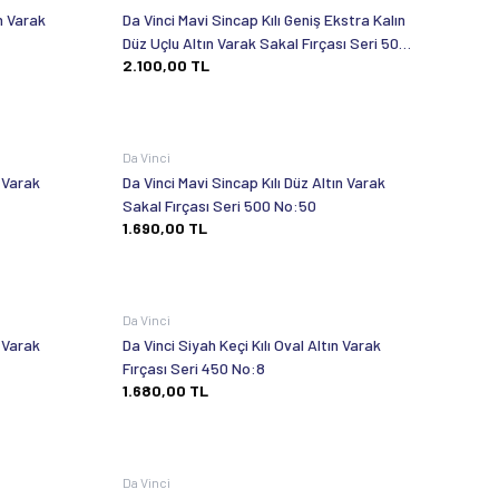
ın Varak
Da Vinci Mavi Sincap Kılı Geniş Ekstra Kalın
Düz Uçlu Altın Varak Sakal Fırçası Seri 502
2.100,00
TL
No:50
Da Vinci
n Varak
Da Vinci Mavi Sincap Kılı Düz Altın Varak
Sakal Fırçası Seri 500 No:50
1.690,00
TL
Da Vinci
n Varak
Da Vinci Siyah Keçi Kılı Oval Altın Varak
Fırçası Seri 450 No:8
1.680,00
TL
Da Vinci