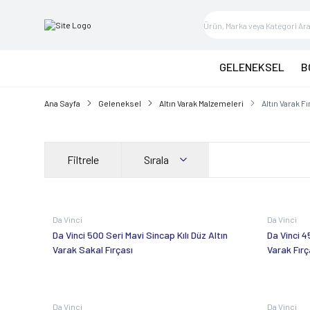
GELENEKSEL
B
Ana Sayfa
Geleneksel
Altın Varak Malzemeleri
Altın Varak Fı
Filtrele
Sırala
Da Vinci
Da Vinci
Da Vinci 500 Seri Mavi Sincap Kılı Düz Altın
Da Vinci 4
Varak Sakal Fırçası
Varak Fırç
Da Vinci
Da Vinci