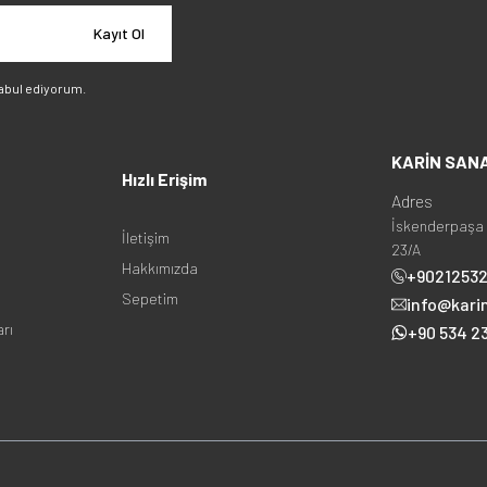
Kayıt Ol
abul ediyorum.
KARİN SAN
Hızlı Erişim
Adres
İskenderpaşa 
İletişim
23/A
Hakkımızda
+9021253
Sepetim
info@kari
arı
+90 534 23