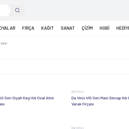
OYALAR
FIRÇA
KAĞIT
SANAT
ÇİZİM
HOBİ
HEDİY
rçası
Da Vinci
50 Seri Siyah Keçi Kılı Oval Altın
Da Vinci 410 Seri Mavi Sincap Kılı 
ası
Varak Fırçası
Da Vinci