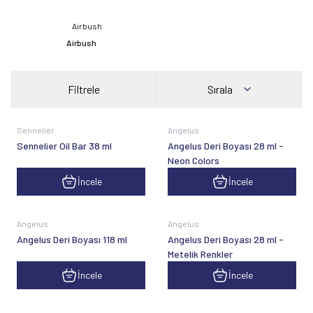
Airbush
Filtrele
Sırala
Yeni
Sennelier
Angelus
Sennelier Oil Bar 38 ml
Angelus Deri Boyası 28 ml -
Neon Colors
İncele
İncele
Angelus
Angelus
Angelus Deri Boyası 118 ml
Angelus Deri Boyası 28 ml -
Metelik Renkler
İncele
İncele