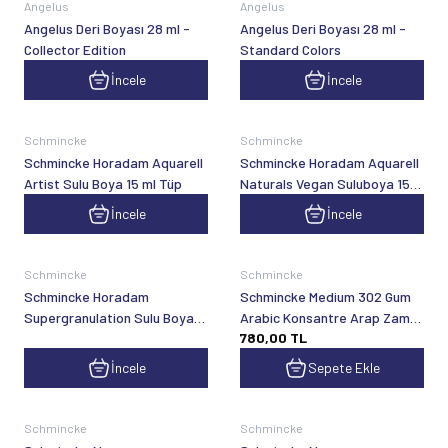
Angelus
Angelus
Angelus Deri Boyası 28 ml -
Angelus Deri Boyası 28 ml -
Collector Edition
Standard Colors
İncele
İncele
Yeni
Schmincke
Schmincke
Schmincke Horadam Aquarell
Schmincke Horadam Aquarell
Artist Sulu Boya 15 ml Tüp
Naturals Vegan Suluboya 15
ml Tüp
İncele
İncele
Schmincke
Schmincke
Schmincke Horadam
Schmincke Medium 302 Gum
Supergranulation Sulu Boya
Arabic Konsantre Arap Zamkı
780,00
TL
15 ml
60 ml
İncele
Sepete Ekle
Schmincke
Schmincke