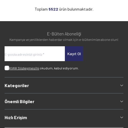
Toplam
5522
ürün bulunmaktadır.
E-Bülten Aboneliği
Kampanya ve yeniliklerden haberdar olmak için e-bültenimize abone olun!
Kayıt Ol
KVKK Sözleşmesi'ni
okudum, kabul ediyorum.
Kategoriler
Önemli Bilgiler
Hızlı Erişim