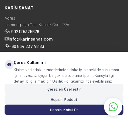
KARİN SANAT
Adres
İskenderpaşa Mah. Kızanlık Cad. 23/A
+902125325676
info@karinsanat.com
+90 534 237 48 83
Çerez Kullanımı
Sosyal Medya
Kişisel verileriniz, hizmetlerimizin daha iyi bir şekilde sunulması
için mevzuata uygun bir şekilde toplanıp işlenir. Konuyla ilgili
detaylı bilgi almak için Gizlilik Politikamızı inceleyebilirsiniz.
Çerezleri Özelleştir
Hepsini Reddet
Copyright © 2025 karinsanat.com Tüm Hakları Saklıdır.
Hepsini Kabul Et