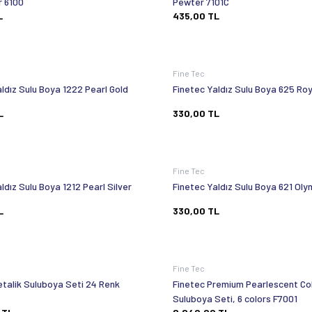
r 6100
Pewter 7101C
L
435,00
TL
Fine Tec
ldız Sulu Boya 1222 Pearl Gold
Finetec Yaldız Sulu Boya 625 Roy
L
330,00
TL
Fine Tec
ldız Sulu Boya 1212 Pearl Silver
Finetec Yaldız Sulu Boya 621 Oly
L
330,00
TL
Fine Tec
etalik Suluboya Seti 24 Renk
Finetec Premium Pearlescent Col
Suluboya Seti, 6 colors F7001