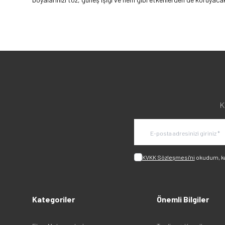
K
KVKK Sözleşmesi'ni
okudum, k
Kategoriler
Önemli Bilgiler