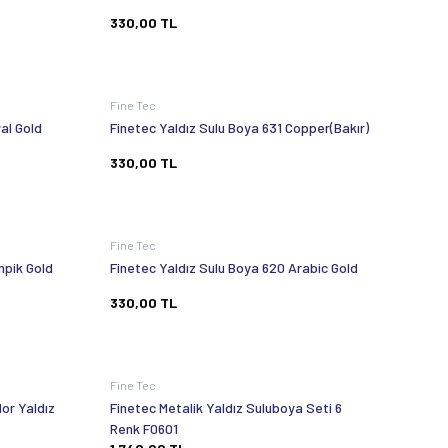
330,00
TL
Fine Tec
al Gold
Finetec Yaldız Sulu Boya 631 Copper(Bakır)
330,00
TL
Fine Tec
mpik Gold
Finetec Yaldız Sulu Boya 620 Arabic Gold
330,00
TL
Fine Tec
or Yaldız
Finetec Metalik Yaldız Suluboya Seti 6
Renk F0601