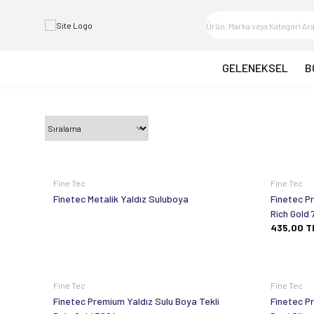
GELENEKSEL
B
Fine Tec
Fine Tec
Finetec Metalik Yaldız Suluboya
Finetec P
Rich Gold 
435,00
T
Fine Tec
Fine Tec
Finetec Premium Yaldız Sulu Boya Tekli
Finetec P