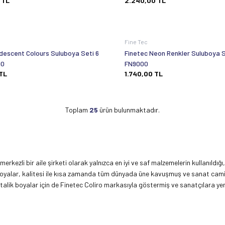
TL
2.240,00
TL
Fine Tec
idescent Colours Suluboya Seti 6
Finetec Neon Renkler Suluboya S
00
FN9000
TL
1.740,00
TL
Toplam
25
ürün bulunmaktadır.
ezli bir aile şirketi olarak yalnızca en iyi ve saf malzemelerin kullanıldığı, 
uboyalar, kalitesi ile kısa zamanda tüm dünyada üne kavuşmuş ve sanat camias
lik boyalar için de Finetec Coliro markasıyla göstermiş ve sanatçılara yen