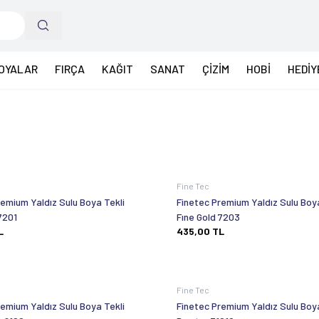
OYALAR
FIRÇA
KAĞIT
SANAT
ÇİZİM
HOBİ
HEDİY
Fine Tec
remium Yaldız Sulu Boya Tekli
Finetec Premium Yaldız Sulu Boya
7201
Fıne Gold 7203
L
435,00
TL
Fine Tec
remium Yaldız Sulu Boya Tekli
Finetec Premium Yaldız Sulu Boya