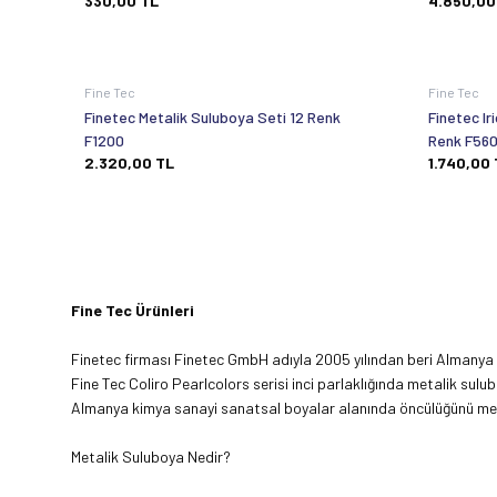
330,00
TL
4.850,00
Fine Tec
Fine Tec
Finetec Metalik Suluboya Seti 12 Renk
Finetec Ir
F1200
Renk F56
2.320,00
TL
1.740,00
Fine Tec Ürünleri
Finetec firması Finetec GmbH adıyla 2005 yılından beri Almanya merk
Fine Tec Coliro Pearlcolors serisi inci parlaklığında metalik sul
Almanya kimya sanayi sanatsal boyalar alanında öncülüğünü meta
Metalik Suluboya Nedir?