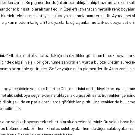
entlerden ayrılır. Bu pigmentler doğal bir parlaklığa sahip bazı metal özleri kul
ar döner bir ışıltı olarak tarif edilir. Özel efekt yaratan metalik renk boyal
 bir efekt elde etmek isteyen suluboya ressamlarının tercihidir. Ayrıca metal
 çıkan modern kaligrafi türü yazılarla uğraşanlar metalik suluboya setlerini
siniz? Elbette metalik inci parlaklığında özellikler gösteren birçok boya ma
inde dalgalı ve şık bir görünüme sahiptirler. Ayırca bu özel üretim süreci ne
anıma hazır hale getirilirler. Saf ve yoğun mika pigmentleri ile Arap zamkın
ya çeşidinin yanı sıra Finetec Coliro serisini de Türkiye’de satışa sunmuştur
metalik suluboya seçeneklerine tıklayarak ulaşabilirsiniz. Bu renkler içerisi
i bir şekilde en parlak renklerde görülebilen pırıltılı inci renkler de bulunmakta
nabilirsiniz.
ltın yaldızlı boyasını tek tablet olarak da edinebilirsiniz. Bu yaldız boya ha
u bölümde bulabilir hem Finetec suluboyalar hem de diğer suluboyalarınız içi
tır. Karin Sanat ile hayatınıza renk katın!