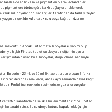
lanılarak elde edilir ve mika pigmentleri olarak adlandırılar.
ar bu pigmentlere türüne göre farklı bağlayıcılar eklenerek
ik renk suluboyalar hobi sanatçıları tarafından da farklı yüzeyler
 yaygın bir şekilde kullanarak sulu boya kağıtları üzerine
rkası mevcuttur. Ancak Fintec metalik boyalar el yapımı olup
deniyle hiçbir Finetec tablet suluboya bir diğerinin aynısı
ın karışımından oluşan bu suluboyalar, doğal olması nedeniyle
. Bu serinin 23 ml. ve 30 ml. lik tabletlerden oluşan 6 farklı
nde inci renkleri opak renklerdir, ancak aynı zamanda
beyaz kağıt
dır. Pırıltılı inci renklerini resimlerinize göz alıcı vurgular
t ve tezhip sanatında da sıklıkla kullanılmaktadır. Yine Finetec
n kullanabilirsiniz. Bu suluboya kutusu kapaklı olduğu için