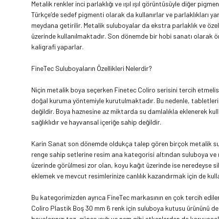
Metalik renkler inci parlaklığı ve ışıl ışıl görüntüsüyle diğer pigm
Türkçe’de sedef pigmenti olarak da kullanırlar ve parlaklıkları yan
meydana getirilir. Metalik suluboyalar da ekstra parlaklık ve özel
üzerinde kullanılmaktadır. Son dönemde bir hobi sanatı olarak öne
kaligrafi yaparlar.
FineTec Suluboyaların Özellikleri Nelerdir?
Niçin metalik boya seçerken Finetec Coliro serisini tercih etmeli
doğal kuruma yöntemiyle kurutulmaktadır. Bu nedenle, tabletleri iç
değildir. Boya haznesine az miktarda su damlalıkla eklenerek kull
sağlıklıdır ve hayvansal içeriğe sahip değildir.
Karin Sanat son dönemde oldukça talep gören birçok metalik sulubo
renge sahip setlerine resim ana kategorisi altından
suluboya
ve 
üzerinde görülmesi zor olan, koyu kağıt üzerinde ise neredeyse sihirl
eklemek ve mevcut resimlerinize canlılık kazandırmak için de kulla
Bu kategorimizden ayrıca FineTec markasının en çok tercih edilen a
Coliro Plastik Boş 30 mm 6 renk için suluboya kutusu ürününü de b
boyalarınızı toz, güneş ışığı ve nem gibi etkenlerden de koruyacak