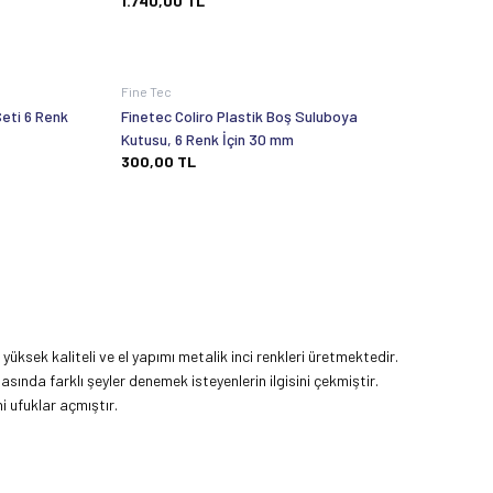
1.740,00
TL
Fine Tec
eti 6 Renk
Finetec Coliro Plastik Boş Suluboya
Kutusu, 6 Renk İçin 30 mm
300,00
TL
yüksek kaliteli ve el yapımı metalik inci renkleri üretmektedir.
ında farklı şeyler denemek isteyenlerin ilgisini çekmiştir.
i ufuklar açmıştır.