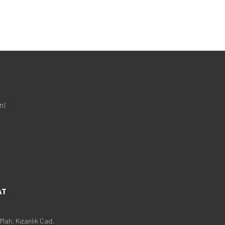
n!
AT
Mah. Kızanlık Cad.