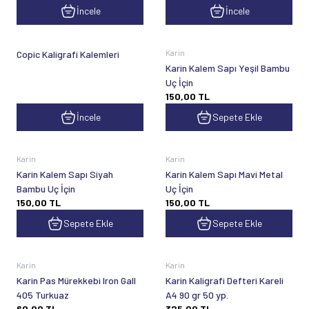
İncele
İncele
Karin
Copic Kaligrafi Kalemleri
Karin Kalem Sapı Yeşil Bambu
Uç İçin
150,00
TL
İncele
Sepete Ekle
Karin
Karin
Karin Kalem Sapı Siyah
Karin Kalem Sapı Mavi Metal
Bambu Uç İçin
Uç İçin
150,00
TL
150,00
TL
Sepete Ekle
Sepete Ekle
Karin
Karin
Karin Pas Mürekkebi Iron Gall
Karin Kaligrafi Defteri Kareli
405 Turkuaz
A4 90 gr 50 yp.
60,00
TL
325,00
TL