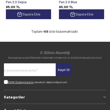
Pen 2.0 Sepia
Pen 2.0 Blue
95,00
TL
95,00
TL
Sepete Ekle
Sepete Ekle
Toplam
419
ürün bulunmaktadır.
E-Bülten Aboneliği
Kampanya ve yeniliklerden haberdar olmak için e-bültenimize abone olun!
Kayıt Ol
KVKK Sözleşmesi'ni
okudum, kabul ediyorum.
Kategoriler