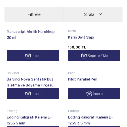
Filtrele
Sırala
Yeni
Karin
Manuscript Akrilik Mürekkep
Karin Divit Sapı
30 ml
150,00
TL
İncele
Sepete Ekle
Da Vinci
Pilot
Da Vinci Nova Sentetik Düz
Pilot Parallel Pen
Islatma ve Boyama Fırçası
Seri 18
İncele
İncele
Edding
Edding
Edding Kaligrafi Kalemi E-
Edding Kaligrafi Kalemi E-
1255 5 mm
1255 3,5 mm