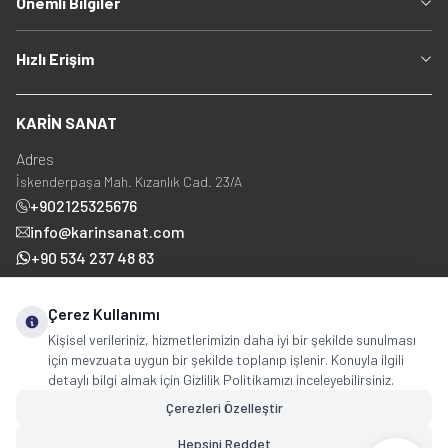
Önemli Bilgiler
Hızlı Erişim
KARİN SANAT
Adres
İskenderpaşa Mah. Kızanlık Cad. 23/A
+902125325676
info@karinsanat.com
+90 534 237 48 83
Çerez Kullanımı
Sosyal Medya
Kişisel verileriniz, hizmetlerimizin daha iyi bir şekilde sunulması
için mevzuata uygun bir şekilde toplanıp işlenir. Konuyla ilgili
detaylı bilgi almak için Gizlilik Politikamızı inceleyebilirsiniz.
Çerezleri Özelleştir
Hepsini Reddet