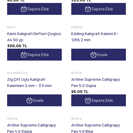
Sepete Ekle
Sepete Ekle
Karin
Edding
Karin Kaligrafi Defteri Çizgisiz
Edding Kaligrafi Kalemi E-
A4 50 yp.
1255 2 mm
300,00
TL
Sepete Ekle
İncele
Kuretake Zig
Artline
Zig Çift Uçlu Kaligrafi
Artline Supreme Calligrapy
Kalemleri 2 mm - 3.5 mm
Pen 5.0 Sepia
95,00
TL
İncele
Sepete Ekle
Artline
Artline
Artline Supreme Calligrapy
Artline Supreme Calligrapy
Pen 4.0 Sepia
Pen 4.0 Blue