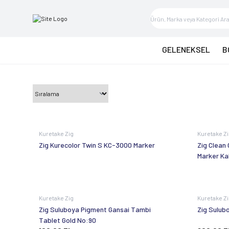
GELENEKSEL
B
Kuretake Zig
Kuretake Z
Zig Kurecolor Twin S KC-3000 Marker
Zig Clean 
Marker K
Kuretake Zig
Kuretake Z
Zig Suluboya Pigment Gansai Tambi
Zig Sulub
Tablet Gold No:90