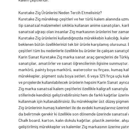
Kuretake Zig Ürünlerini Neden Tercih Etmelisiniz?
Kuretake Zig mürekkep çeşitleri ve her türlü kalem alanında uzman
tip sanatsal malzemeleri sıklıkla kullanan anime sanatçıları, kari
sanatsal uğraşı olan insanlar Zig markasının ürünlerini her zam
Kuretake Zig ürünlerini kullandığınızda mürekkebin kalıcılığı, kal
beklenen bütün özelliklerinizi tek bir ürünle karşılamış olursunuz. 
çeşitleri
tüm bu nedenlerle özellikle bu ürünler ile çalışan sanatçıl
Karin Sanat Kuretake Zig marka sanat araç gereçlerini de Türkiye 
sanatçılar, amatörler ve sanat öğrencilerinin ilgisine sunmuştur.
markörü
, painty boya markörü, watercolor su fırçası, kumaş kalem
mürekkepler, pigment sulu boya setleri, 6 veya 12’li fırça uçlu ka
ve projelerde kullanılabilecek ürünlerin hepsini Karin Sanat ayrıcal
Zig marka sanatsal kalem çeşitlerini özellikle kaligrafi sanatıyla 
stillerinde kendinizi geliştirebilirsiniz hem de farklı kağıtlar üz
kullanmak için kullanabilirsiniz. Bu mürekkepler üst düzey pigment
Zig ürünlerinin kumaş kalemleri ile de evdeki kumaşlarınız üzerind
da belirtmek gerekir ki özellikle son dönemde üzerinde sanatsal ç
Chalk board, karton, kalın dokulu kağıtlar, plastik zeminler, ahş
geliştirilmiş mürekkepler ve kalemler Zig markasının üzerine yatırı