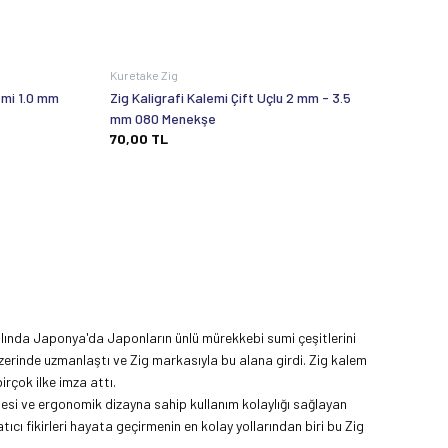
Kuretake Zig
emi 1.0 mm
Zig Kaligrafi Kalemi Çift Uçlu 2 mm - 3.5
mm 080 Menekşe
70,00
TL
yılında Japonya'da Japonların ünlü mürekkebi sumi çeşitlerini
zerinde uzmanlaştı ve Zig markasıyla bu alana girdi. Zig kalem
birçok ilke imza attı.
alitesi ve ergonomik dizayna sahip kullanım kolaylığı sağlayan
ıcı fikirleri hayata geçirmenin en kolay yollarından biri bu Zig