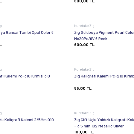
L
600,00
TL
ig
Kuretake Zig
oya Gansai Tambi Opal Color 6
Zig Suluboya Pigment Pearl Colo
Mc20Pc/6V 6 Renk
L
600,00
TL
ig
Kuretake Zig
afi Kalemi Pc-310 Kırmızı 3.0
Zig Kaligrafi Kalemi Pc-210 Kırmı
55,00
TL
ig
Kuretake Zig
çlu Kaligrafi Kalemi 2/5Mm 010
Zig Çift Uçlu Yaldızlı Kaligrafi K
- 3.5 mm 102 Metallic Silver
100,00
TL