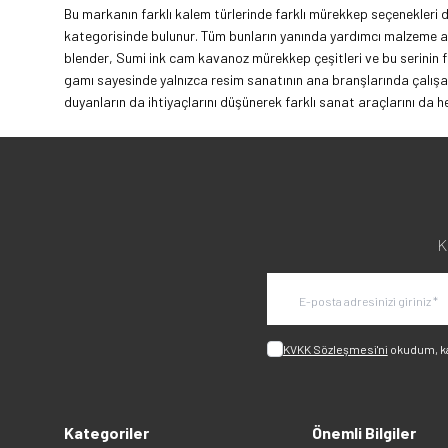
Bu markanın farklı kalem türlerinde farklı mürekkep seçenekleri d
kategorisinde bulunur. Tüm bunların yanında yardımcı malzeme alan
blender, Sumi ink cam kavanoz mürekkep çeşitleri ve bu serinin fa
gamı sayesinde yalnızca resim sanatının ana branşlarında çalışan
duyanların da ihtiyaçlarını düşünerek farklı sanat araçlarını d
K
KVKK Sözleşmesi'ni
okudum, k
Kategoriler
Önemli Bilgiler