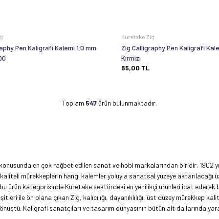
ig
Kuretake Zig
raphy Pen Kaligrafi Kalemi 1.0 mm
Zig Calligraphy Pen Kaligrafi Kal
00
Kırmızı
65,00
TL
Toplam
547
ürün bulunmaktadır.
er konusunda en çok rağbet edilen sanat ve hobi markalarından biridir. 1902 
liteli mürekkeplerin hangi kalemler yoluyla sanatsal yüzeye aktarılacağı ü
ne bu ürün kategorisinde Kuretake sektördeki en yenilikçi ürünleri icat ederek 
şitleri ile ön plana çıkan Zig, kalıcılığı, dayanıklılığı, üst düzey mürekkep k
önüştü. Kaligrafi sanatçıları ve tasarım dünyasının bütün alt dallarında yarat