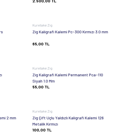
2.500,00
TL
Kuretake Zig
rs
Zig Kaligrafi Kalemi Pc-300 Kırmızı 3.0 mm
65,00
TL
Kuretake Zig
zı
Zig Kaligrafi Kalemi Permanent Pca-110
Siyah 1.0 Mm
55,00
TL
Kuretake Zig
alemi 2 mm
Zig Çift Uçlu Yaldızlı Kaligrafi Kalemi 126
Metalik Kırmızı
100,00
TL