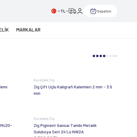
TL
Sepetim
ELİK
MARKALAR
Kuretake Zig
lemi
Zig Çift Uçlu Kaligrafi Kalemleri 2 mm - 3.5
mm
Kuretake Zig
 Mc20-
Zig Pigment Gansai Tambi Metalik
Suluboya Seti 24'Lü NW2A