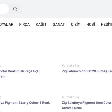
OYALAR
FIRÇA
KAĞIT
SANAT
ÇİZİM
HOBİ
HEDİY
ig
Kuretake Zig
Color Real Brush Fırça Uçlu
Zig Fabriocolor PFC 20 Kumaş Ka
alem
ig
Kuretake Zig
oya Pigment Starry Colour 6 Renk
Zig Suluboya Pigment Gem Color
Gc/6V 6 Renk