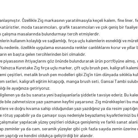
laşmıştır. Özellikle Zig markasının yaratılmasıyla keçeli kalem, fine liner,
f
katüristler, moda tasarımcıları, grafik tasarımcıları ve çok geniş bir faaliy
an çalışma masalarında bulundurmayı tercih etmişlerdir.
emlerin kullanım kolaylığı ve sağlamlığı, fırça uçlu kalemlerin esnekliği ve m
Bu nedenle, özellikle uygulama esnasında renkler canlılıklarını korur ve yıllar
arın en başta gelen tercihlerinden biri olmalıdır.
piyasasının ihtiyaçlarını göz önünde bulundurarak ürün portföyüne almış, uyg
 Yalnızca Kuretake Zig fırça uçlu marker, çift uçlu brush pen,
kaligrafi kalem
i çeşitleri, metalik brush pen modelleri gibi Zig’in tüm dünyada sıklıkla kul
lem setleri, kaligrafi eğitim kitapçığı, manga brush seti, Gansai Tambi sulub
ığı ile ayağınıza getiriyoruz.
ilgilenen ya da bu sanata yeni başlayanlarla şiddetle tavsiye ederiz. Bu kalem
erinde bile zahmetsizce yazı yazmanın keyfini yaşarsınız. Zig mürekkepleri bu 
lere ve doğru kıvama sahip olduğundan yazı yazdığınız ya da resim yaptığınız k
e rötuş yapabilir ya da çamaşır suyu nedeniyle beyazlamış kıyafetlerinizi bu 
alışmalar yapılacak yüzey çeşitleri oldukça genişlemiş ve farklı sanat alanla
ap zeminler ya da cam, seramik yüzeyler gibi çok fazla sayıda zemin üzerine 
m yaptığı ve kendini oldukça geliştirdiği bir alandır.