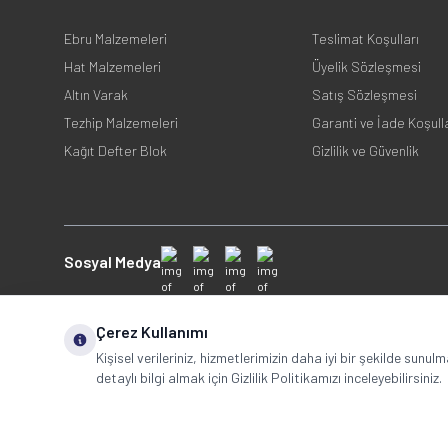
Ebru Malzemeleri
Teslimat Koşulları
Hat Malzemeleri
Üyelik Sözleşmesi
Altın Varak
Satış Sözleşmesi
Tezhip Malzemeleri
Garanti ve İade Koşull
Kağıt Defter Blok
Gizlilik ve Güvenlik
Sosyal Medya
Çerez Kullanımı
Kişisel verileriniz, hizmetlerimizin daha iyi bir şekilde sunul
detaylı bilgi almak için Gizlilik Politikamızı inceleyebilirsiniz.