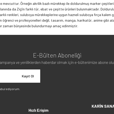
e mevcuttur. Örneğin akrilik bazlı mürekkep ile doldurulmuş marker çeşitleri 
ında da Zig’in farklı tür, ebat ve çeşitte ürünleri bulunmaktadır. Doldurulab
rklı renkleri, suluboya mürekkeplerine uygun hazneli suluboya fırça kalem g
 öğrenci ve profesyonelleri değil, tasarım, manga, karikatür, anime gibi al
a her zaman bünyesinde bulundurmayı amaç edinmiştir.
E-Bülten Aboneliği
ampanya ve yeniliklerden haberdar olmak için e-bültenimize abone olu
Kayıt Ol
abul ediyorum.
KARİN SAN
Hızlı Erişim