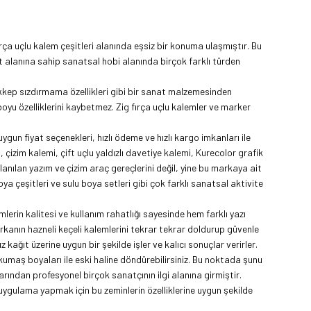
ırça uçlu kalem
çeşitleri alanında eşsiz bir konuma ulaşmıştır. Bu
et alanına sahip sanatsal hobi alanında birçok farklı türden
ürekkep sızdırmama özellikleri gibi bir sanat malzemesinden
 boyu özelliklerini kaybetmez.
Zig fırça uçlu kalemler
ve
marker
un fiyat seçenekleri, hızlı ödeme ve hızlı kargo imkanları ile
i
,
çizim kalemi
, çift uçlu yaldızlı davetiye kalemi,
Kurecolor grafik
lanılan yazım ve çizim araç gereçlerini değil, yine bu markaya ait
oya çeşitleri ve
sulu boya setleri
gibi çok farklı sanatsal aktivite
lerin kalitesi ve kullanım rahatlığı sayesinde hem farklı yazı
markanın hazneli keçeli kalemlerini tekrar tekrar doldurup güvenle
ağıt üzerine uygun bir şekilde işler ve kalıcı sonuçlar verirler.
kumaş boyaları ile eski haline döndürebilirsiniz. Bu noktada şunu
rından profesyonel birçok sanatçının ilgi alanına girmiştir.
uygulama yapmak için bu zeminlerin özelliklerine uygun şekilde