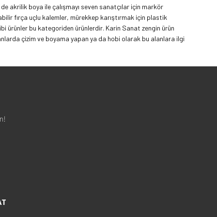
de akrilik boya ile çalışmayı seven sanatçılar için markör
ilir fırça uçlu kalemler, mürekkep karıştırmak için plastik
ibi ürünler bu kategoriden ürünlerdir. Karin Sanat zengin ürün
anlarda çizim ve boyama yapan ya da hobi olarak bu alanlara ilgi
n!
AT