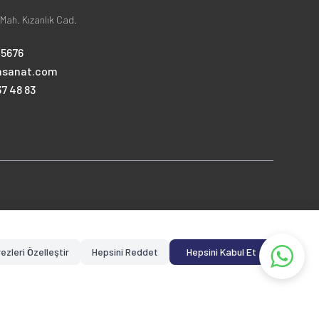
Mah. Kızanlık Cad.
25676
nsanat.com
7 48 83
ezleri Özelleştir
Hepsini Reddet
Hepsini Kabul Et