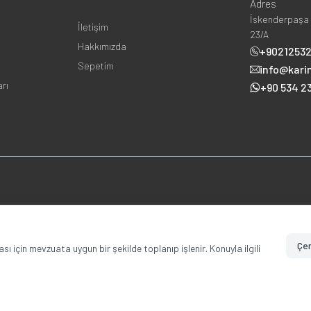
Adres
İskenderpaşa 
İletişim
23/A
Hakkımızda
+9021253
Sepetim
info@kari
arı
+90 534 23
Copyright © 2025 karinsanat.com Tüm Hakları Saklıdır.
Çer
ması için mevzuata uygun bir şekilde toplanıp işlenir. Konuyla ilgili