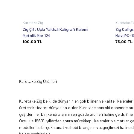
Kuretake Zig
Kuretake Z
Zig Çift Uçlu Yaldızlı Kaligrafi Kalemi
Zig Callig
Metalik Mor 124
Mavi PC-1
100,00
TL
75,00
TL
Kuretake Zig Ürünleri
Kuretake Zig belki de dünyanın en çok bilinen ve kaliteli kaleml
üreterek ticaret dünyasına atılan Kuretake sonraki dönemde bu ka
çeşitleri her biri kendi alanının en gözde ürünleri haline geldi. Yi
Özellikle 1960’lı yıllardan sonra mürekkepli kalemleri ve marker çe
modelleri ile birçok sanat ve hobi branşının vazgeçilmezi haline d
kalem çeşitleridir.