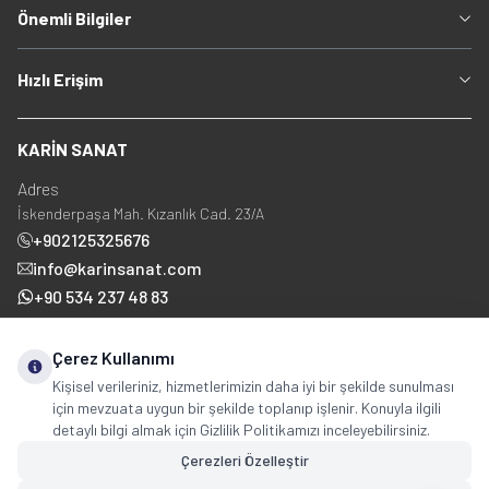
Önemli Bilgiler
Hızlı Erişim
KARİN SANAT
Adres
İskenderpaşa Mah. Kızanlık Cad. 23/A
+902125325676
info@karinsanat.com
+90 534 237 48 83
Çerez Kullanımı
Sosyal Medya
Kişisel verileriniz, hizmetlerimizin daha iyi bir şekilde sunulması
için mevzuata uygun bir şekilde toplanıp işlenir. Konuyla ilgili
detaylı bilgi almak için Gizlilik Politikamızı inceleyebilirsiniz.
Çerezleri Özelleştir