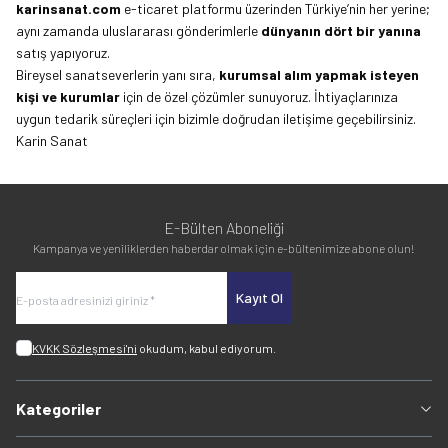
karinsanat.com
e-ticaret platformu üzerinden Türkiye’nin her yerine;
aynı zamanda uluslararası gönderimlerle
dünyanın dört bir yanına
satış yapıyoruz.
Bireysel sanatseverlerin yanı sıra,
kurumsal alım yapmak isteyen
kişi ve kurumlar
için de özel çözümler sunuyoruz. İhtiyaçlarınıza
uygun tedarik süreçleri için bizimle doğrudan iletişime geçebilirsiniz.
Karin Sanat
E-Bülten Aboneliği
Kampanya ve yeniliklerden haberdar olmak için e-bültenimize abone olun!
Kayıt Ol
KVKK Sözleşmesi'ni
okudum, kabul ediyorum.
Kategoriler