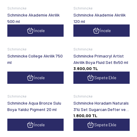
Schmincke
Schmincke
Schmincke Akademie Akrilik
Schmincke Akademie Akrilik
500 ml
120 ml
İncele
İncele
Schmincke
Schmincke
Schmincke College Akrilik 750
Schmincke Primacryl Artist
ml
Akrilik Boya Fluid Set 8x50 ml
3.600,00
TL
İncele
Sepete Ekle
Schmincke
Schmincke
Schmincke Aqua Bronze Sulu
Schmincke Horadam Naturals
Boya Yaldız Pigment 20 ml
3'lü Set Sugarcan Defter ve
1.800,00
TL
Da Vinci Fırça
İncele
Sepete Ekle