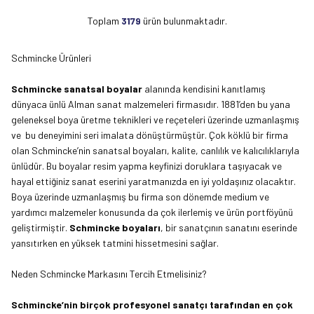
Toplam
3179
ürün bulunmaktadır.
Schmincke Ürünleri
Schmincke sanatsal boyalar
alanında kendisini kanıtlamış
dünyaca ünlü Alman sanat malzemeleri firmasıdır. 1881’den bu yana
geleneksel boya üretme teknikleri ve reçeteleri üzerinde uzmanlaşmış
ve bu deneyimini seri imalata dönüştürmüştür. Çok köklü bir firma
olan Schmincke’nin sanatsal boyaları, kalite, canlılık ve kalıcılıklarıyla
ünlüdür. Bu boyalar resim yapma keyfinizi doruklara taşıyacak ve
hayal ettiğiniz sanat eserini yaratmanızda en iyi yoldaşınız olacaktır.
Boya üzerinde uzmanlaşmış bu firma son dönemde medium ve
yardımcı malzemeler konusunda da çok ilerlemiş ve ürün portföyünü
geliştirmiştir.
Schmincke boyaları
, bir sanatçının sanatını eserinde
yansıtırken en yüksek tatmini hissetmesini sağlar.
Neden Schmincke Markasını Tercih Etmelisiniz?
Schmincke’nin birçok profesyonel sanatçı tarafından en çok