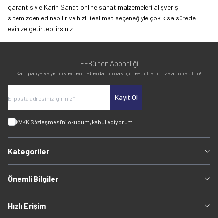
garantisiyle
Karin Sanat
online sanat malzemeleri alışveriş
sitemizden edinebilir ve hızlı teslimat seçeneğiyle çok kısa sürede
evinize getirtebilirsiniz.
E-Bülten Aboneliği
Kampanya ve yeniliklerden haberdar olmak için e-bültenimize abone olun!
Kayıt Ol
KVKK Sözleşmesi'ni
okudum, kabul ediyorum.
Kategoriler
Önemli Bilgiler
Hızlı Erişim