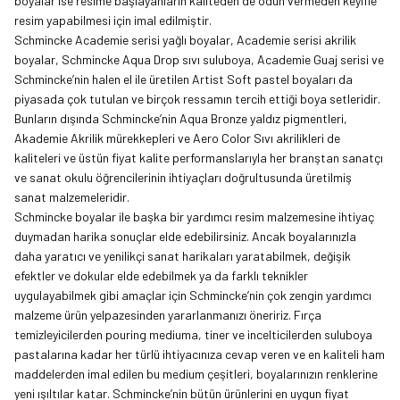
boyalar ise resime başlayanların kaliteden de ödün vermeden keyifle
resim yapabilmesi için imal edilmiştir.
Schmincke Academie serisi yağlı boyalar, Academie serisi akrilik
boyalar, Schmincke Aqua Drop sıvı suluboya, Academie Guaj serisi ve
Schmincke’nin halen el ile üretilen Artist Soft pastel boyaları da
piyasada çok tutulan ve birçok ressamın tercih ettiği boya setleridir.
Bunların dışında
Schmincke’nin Aqua Bronze yaldız pigmentleri
,
Akademie Akrilik mürekkepleri ve Aero Color Sıvı akrilikleri de
kaliteleri ve üstün fiyat kalite performanslarıyla her branştan sanatçı
ve sanat okulu öğrencilerinin ihtiyaçları doğrultusunda üretilmiş
sanat malzemeleridir.
Schmincke boyalar ile başka bir yardımcı resim malzemesine ihtiyaç
duymadan harika sonuçlar elde edebilirsiniz. Ancak boyalarınızla
daha yaratıcı ve yenilikçi sanat harikaları yaratabilmek, değişik
efektler ve dokular elde edebilmek ya da farklı teknikler
uygulayabilmek gibi amaçlar için Schmincke’nin çok zengin yardımcı
malzeme ürün yelpazesinden yararlanmanızı öneririz. Fırça
temizleyicilerden pouring mediuma, tiner ve incelticilerden suluboya
pastalarına kadar her türlü ihtiyacınıza cevap veren ve en kaliteli ham
maddelerden imal edilen bu medium çeşitleri, boyalarınızın renklerine
yeni ışıltılar katar. Schmincke’nin bütün ürünlerini en uygun fiyat