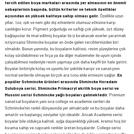
tercih edilen boya markaları arasında yer almasının en önemli
sebeplerinin başında, bütün kriterler ve teknik özellikler
açısından en yüksek kaliteye sahip olması gelir.
Özellikle uzun
yıllar, toz, ışık ve nem gibi dış etkenlerin olumsuz etkisine karşı
canlılığını korur. Pigment yoğunluğu ve saflığı çok yüksek, üst düzey
bağlayıcılar ile imal edilmiş boyalar ile iz bırakacak eserler yaratmak
istiyorsanız Shmincke boyalar en önde gelen tercihlerinizden biri
olmalıdır. Bunun yanında, bu boyaların kalitesi, resim yüzeylerine çok
kolay sürülebilmesi ve fırça ya da diğer malzemeler ile uyum içinde
çalışabilmesi nedeniyle resim yapmayı çok daha keyifli bir hale getirir.
Boyalar birbiriyle kolay ve uyumlu bir şekilde karışır ve sanatçının
normal serilerde olmayan birçok ara tonu elde etmesini sağlar.
En
popüler Schmincke ürünleri arasında
Shmincke Horadam
Suluboya serisi
,
Shmincke Primacryl akrilik boya serisi
ve
Mussini serisi Schmincke yağlı boyaları
gelmektedir.
Premium
sanatsal boyaların yanı sıra college ve academie serileri de
Schmincke’nin renkli dünyasında yer almaktadır ve bu boyalar daha
amatör ve başlangıç seviyeler için idealdir. Ancak
Academie serisi
boyalar
bile oldukça kaliteli, ışığa dayanıklılığı yüksek, kremsi hoş bir
kıvama sahip ve capcanlı renkler üreten boyalardır. College serisi