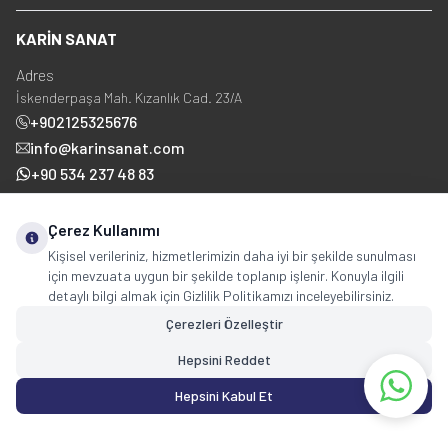
KARİN SANAT
Adres
İskenderpaşa Mah. Kızanlık Cad. 23/A
+902125325676
info@karinsanat.com
+90 534 237 48 83
Çerez Kullanımı
Sosyal Medya
Kişisel verileriniz, hizmetlerimizin daha iyi bir şekilde sunulması
için mevzuata uygun bir şekilde toplanıp işlenir. Konuyla ilgili
detaylı bilgi almak için Gizlilik Politikamızı inceleyebilirsiniz.
Çerezleri Özelleştir
Hepsini Reddet
Copyright © 2025 karinsanat.com Tüm Hakları Saklıdır.
Hepsini Kabul Et