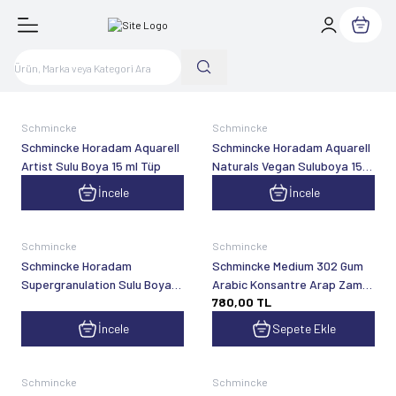
Sepetim
Yeni
Schmincke
Schmincke
Schmincke Horadam Aquarell
Schmincke Horadam Aquarell
Artist Sulu Boya 15 ml Tüp
Naturals Vegan Suluboya 15
ml Tüp
İncele
İncele
Schmincke
Schmincke
Schmincke Horadam
Schmincke Medium 302 Gum
Supergranulation Sulu Boya
Arabic Konsantre Arap Zamkı
780,00
TL
15 ml
60 ml
İncele
Sepete Ekle
Schmincke
Schmincke