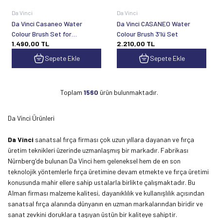
Da Vinci
Da Vinci
Da Vinci Casaneo Water
Da Vinci CASANEO Water
Colour Brush Set for
Colour Brush 3'lü Set
1.490,00
TL
2.210,00
TL
Schmincke Supergranulation
Colours Seri 5391
Sepete Ekle
Sepete Ekle
Toplam
1560
ürün bulunmaktadır.
Da Vinci Ürünleri
Da Vinci
sanatsal fırça firması çok uzun yıllara dayanan ve fırça
üretim teknikleri üzerinde uzmanlaşmış bir markadır. Fabrikası
Nürnberg'de bulunan Da Vinci hem geleneksel hem de en son
teknolojik yöntemlerle fırça üretimine devam etmekte ve fırça üretimi
konusunda mahir ellere sahip ustalarla birlikte çalışmaktadır. Bu
Alman firması malzeme kalitesi, dayanıklılık ve kullanışlılık açısından
sanatsal fırça alanında dünyanın en uzman markalarından biridir ve
sanat zevkini doruklara taşıyan üstün bir kaliteye sahiptir.