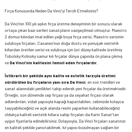
Fırça Konusunda Neden Da Vinci'yi Tercih Etmelisiniz?
Da Vinci’nin 100 yılı aşkın fırça üretme deneyiminin bir sonucu olarak
ortaya çıkan bazı serileri sanatçıların vazgeçilmezi olmuştur. Maestro
2 domuz kılından imal edilen yağlı boya fırça serisi, Maestro serisinin
suluboya fırçaları, Casaneo’nun doğa dostu ve yumuşak sentetik
kıllardan üretilen serisi ve suluboya için üst düzey kalitede üretilmiş
Tobolsky Kolinsky samur kılı fırçalar dünya çapında ön plana çıkmış
ve
Da Vinci’nin kalitesini temsil eden fırçalardır.
İstikrarlı bir şekilde aynı kalite ve estetik tarzıyla üretimi
sürdürülen bu fırçaların yanı sıra Da Vinci
, en son trendleri ve
sanat alanındaki yenilikleri takip ederek yeni fırçalar da üretmektedir.
Örneğin, son dönemde cep fırçası ya da seyahat fırçası olarak
adlandırılan, vidalı yapısıyla kapağı kapatılabilen, cebinizde kolayca
taşıyabileceğiniz ve açık alanda resim yaparken kullanabileceğiniz
oldukça kaliteli sentetik kıllara sahip fırçaları da Karin Sanat’tan
uygun fiyatlarla edinebilirsiniz. Dolayısıyla, Da Vinci fırçaları sanatınızı
en kaliteli şekilde yansıtabilmek, kıl yapısı bozulmayan sağlam bir