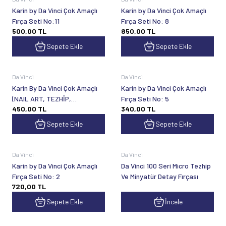
Karin by Da Vinci Çok Amaçlı
Karin by Da Vinci Çok Amaçlı
Fırça Seti No:11
Fırça Seti No: 8
500,00
TL
850,00
TL
Sepete Ekle
Sepete Ekle
Da Vinci
Da Vinci
Karin By Da Vinci Çok Amaçlı
Karin by Da Vinci Çok Amaçlı
(NAIL ART, TEZHİP,
Fırça Seti No: 5
450,00
TL
340,00
TL
MİNYATÜR, SULUBOYA, GUAJ
BOYA) Fırça Seti No: 4
Sepete Ekle
Sepete Ekle
Da Vinci
Da Vinci
Karin by Da Vinci Çok Amaçlı
Da Vinci 100 Seri Micro Tezhip
Fırça Seti No: 2
Ve Minyatür Detay Fırçası
720,00
TL
Sepete Ekle
İncele