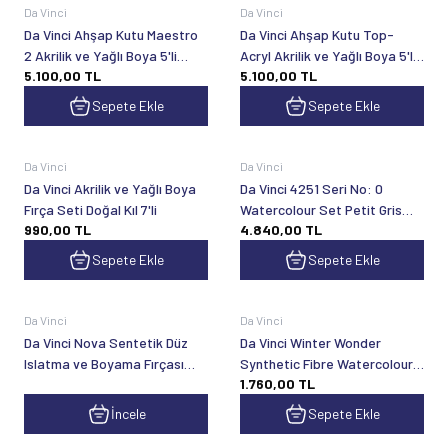
Da Vinci
Da Vinci
Da Vinci Ahşap Kutu Maestro
Da Vinci Ahşap Kutu Top-
2 Akrilik ve Yağlı Boya 5'li
Acryl Akrilik ve Yağlı Boya 5'li
5.100,00
TL
5.100,00
TL
Fırça Seti
Fırça Seti
Sepete Ekle
Sepete Ekle
Da Vinci
Da Vinci
Da Vinci Akrilik ve Yağlı Boya
Da Vinci 4251 Seri No: 0
Fırça Seti Doğal Kıl 7'li
Watercolour Set Petit Gris
990,00
TL
4.840,00
TL
Attractive Gift Box
Sepete Ekle
Sepete Ekle
Da Vinci
Da Vinci
Da Vinci Nova Sentetik Düz
Da Vinci Winter Wonder
Islatma ve Boyama Fırçası
Synthetic Fibre Watercolour
1.760,00
TL
Seri 18
Brush Set 5401
İncele
Sepete Ekle