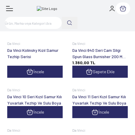
Sepetim
Da Vinci
Da Vinci
Da Vinci Kolinsky Kızıl Samur
Da Vinci 640 Seri Cam Silgi
Tezhip Serisi
Spun Glass Burnisher 200 Mm
1.360,00
TL
No:8
İncele
Sepete Ekle
Da Vinci
Da Vinci
Da Vinci 10 Seri Kızıl Samur Kılı
Da Vinci 11 Seri Kızıl Samur Kılı
Yuvarlak Tezhip Ve Sulu Boya
Yuvarlak Tezhip Ve Sulu Boya
İncele
İncele
Da Vinci
Da Vinci