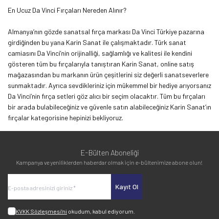
En Ucuz Da Vinci Fırçaları Nereden Alınır?
Almanya’nın gözde sanatsal fırça markası Da Vinci Türkiye pazarına
girdiğinden bu yana Karin Sanat ile çalışmaktadır. Türk sanat
camiasını Da Vinci’nin orijinalliği, sağlamlığı ve kalitesi ile kendini
gösteren tüm bu fırçalarıyla tanıştıran
Karin Sanat
, online satış
mağazasından bu markanın ürün çeşitlerini siz değerli sanatseverlere
sunmaktadır. Ayrıca sevdikleriniz için mükemmel bir hediye arıyorsanız
Da Vinci’nin fırça setleri göz alıcı bir seçim olacaktır. Tüm bu fırçaları
bir arada bulabileceğiniz ve güvenle satın alabileceğiniz Karin Sanat’ın
fırçalar kategorisine hepinizi bekliyoruz.
E-Bülten Aboneliği
Kampanya ve yeniliklerden haberdar olmak için e-bültenimize abone olun!
Kayıt Ol
KVKK Sözleşmesi'ni
okudum, kabul ediyorum.