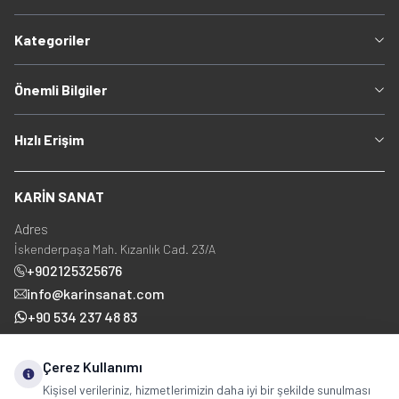
Kategoriler
Önemli Bilgiler
Hızlı Erişim
KARİN SANAT
Adres
İskenderpaşa Mah. Kızanlık Cad. 23/A
+902125325676
info@karinsanat.com
+90 534 237 48 83
Çerez Kullanımı
Sosyal Medya
Kişisel verileriniz, hizmetlerimizin daha iyi bir şekilde sunulması