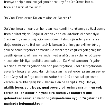
fırçaya sahip olmak ve çalışmalarınızı keyifle sürdürmek için bu
fırçaları tercih etmelisiniz.
Da Vinci Fırçalarının Kullanım Alanları Nelerdir?
Da Vinci fırçaları sanatın her alanında kendini kanıtlamış ve özelleşmiş
fırçalar üretmiştir. Doğal kıllardan ve halen ustaların el becerisiyle
üretilen fırçaları olduğu gibi son dönem teknolojisinden yararlanılan
doğa dostu ve kaliteli sentetik kıllardan üretilmiş gerekli her tür uç
şekline sahip fırçaları da vardır. Da Vinci fırça çeşitleri çok geniş bir
çeşitliliğe sahip olmanın yanında fiyat aralığı olarak da her bütçeye
hitap eden bir fiyat politikasına sahiptir. Da Vinci sanatsal fırçalar
alanında, zemin fırçalarından pon pon fırçalara, kedi dili fırçalardan
yuvarlak fırçalara, çocuklar için hazırlanmış setlerden premium seviye
üst düzey kalite fırça setlerine kadar her türlü sanatsal işe cevap
verecek nitelikte geniş bir kullanım alanına sahiptir.
Yağlı boya
,
akrilik boya
,
sulu boya
,
guaj boya
gibi resim sanatının en çok
tercih edilen dallarının yanı sıra
tezhip
ve
kaligrafi
gibi
geleneksel sanatlar ile hobi çalışmalarına uygun fırçalar da bu
markada bulunmaktadır.