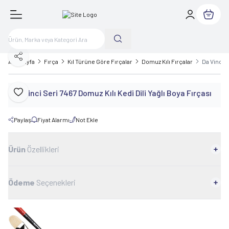
Sepetim
Paylaş
Ana Sayfa
Fırça
Kıl Türüne Göre Fırçalar
Domuz Kılı Fırçalar
Da Vinci S
Da Vinci Seri 7467 Domuz Kılı Kedi Dili Yağlı Boya Fırçası
Favoriye Ekle
Paylaş
Fiyat Alarmı
Not Ekle
Ürün
Özellikleri
Ödeme
Seçenekleri