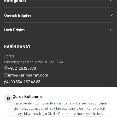
Kategoriler
Önemli Bilgiler
Hızlı Erişim
KARİN SANAT
Adres
İskenderpaşa Mah. Kızanlık Cad. 23/A
+902125325676
info@karinsanat.com
+90 534 237 48 83
Çerez Kullanımı
Sosyal Medya
Kişisel verileriniz, hizmetlerimizin daha iyi bir şekilde sunulması
için mevzuata uygun bir şekilde toplanıp işlenir. Konuyla ilgili
detaylı bilgi almak için Gizlilik Politikamızı inceleyebilirsiniz.