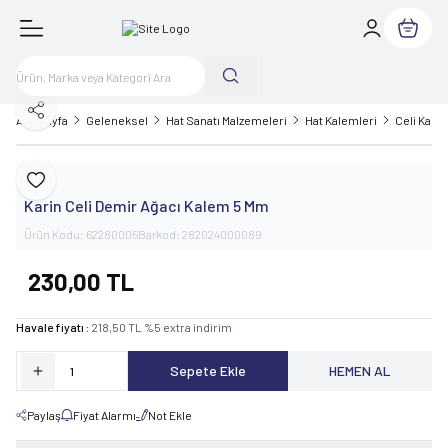
Sepetim
Paylaş
Ana Sayfa
Geleneksel
Hat Sanatı Malzemeleri
Hat Kalemleri
Celi Kale
Karin
Favoriye Ekle
Karin Celi Demir Ağacı Kalem 5 Mm
Ürün Kodu:
62280005
Barkod:
282024000089
230,00
TL
Havale fiyatı :
218,50
TL
%
5
extra indirim
Sepete Ekle
HEMEN AL
Paylaş
Fiyat Alarmı
Not Ekle