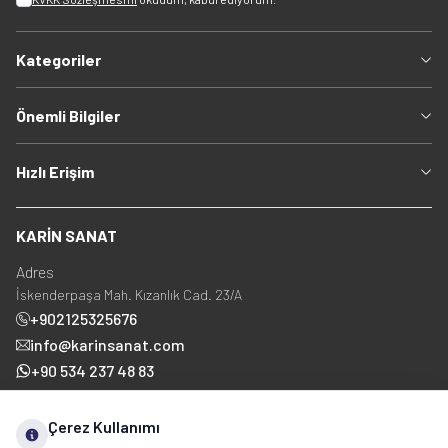
Kategoriler
Önemli Bilgiler
Hızlı Erişim
KARİN SANAT
Adres
İskenderpaşa Mah. Kızanlık Cad. 23/A
+902125325676
info@karinsanat.com
+90 534 237 48 83
Çerez Kullanımı
Sosyal Medya