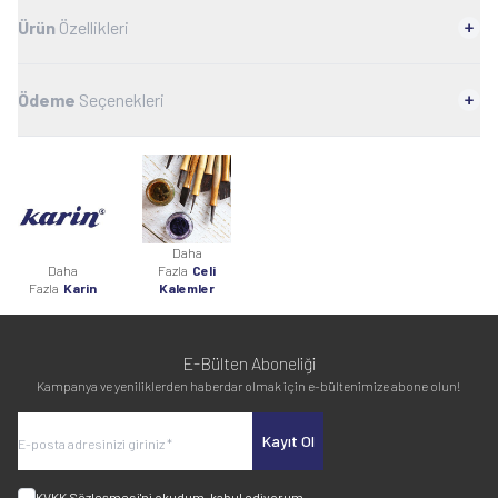
Ürün
Özellikleri
Ödeme
Seçenekleri
Daha
Daha
Fazla
Celi
Fazla
Karin
Kalemler
E-Bülten Aboneliği
Kampanya ve yeniliklerden haberdar olmak için e-bültenimize abone olun!
Kayıt Ol
KVKK Sözleşmesi'ni
okudum, kabul ediyorum.