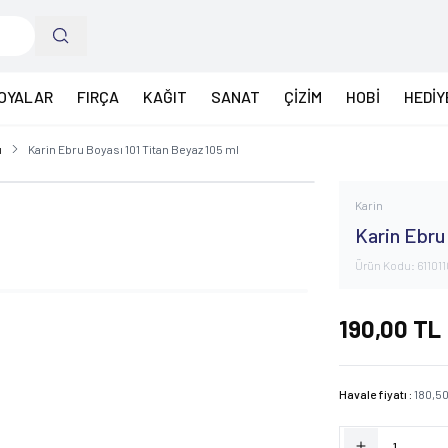
OYALAR
FIRÇA
KAĞIT
SANAT
ÇİZİM
HOBİ
HEDİY
ı
Karin Ebru Boyası 101 Titan Beyaz 105 ml
Karin
Karin Ebru
Ürün Kodu:
61101
190,00
TL
Havale fiyatı :
180,5