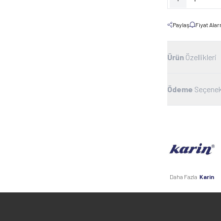
Paylaş
Fiyat Ala
Ürün
Özellikleri
Ödeme
Seçenek
Daha Fazla
Karin