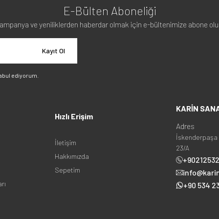
E-Bülten Aboneliği
ampanya ve yeniliklerden haberdar olmak için e-bültenimize abone olu
Kayıt Ol
abul ediyorum.
KARİN SAN
Hızlı Erişim
Adres
İskenderpaşa 
İletişim
23/A
Hakkımızda
+9021253
Sepetim
info@kari
arı
+90 534 23