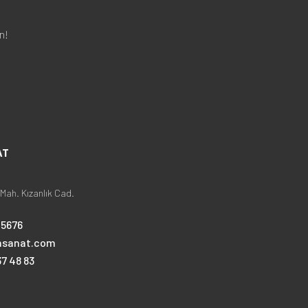
n!
AT
Mah. Kızanlık Cad.
25676
nsanat.com
7 48 83