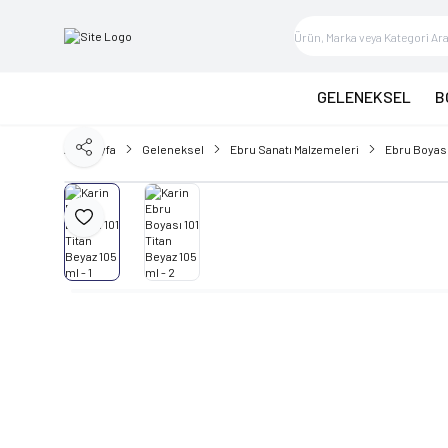
GELENEKSEL
B
Ana Sayfa
Geleneksel
Ebru Sanatı Malzemeleri
Ebru Boyas
Paylaş
Favoriye Ekle