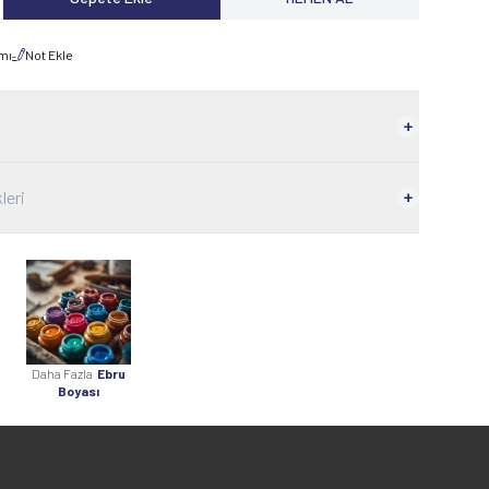
rmı
Not Ekle
leri
Daha Fazla
Ebru
Boyası