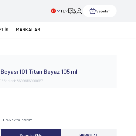
TL
Sepetim
ELİK
MARKALAR
 Boyası 101 Titan Beyaz 105 ml
105
Barkod:
8699856900057
0
TL
%
5
extra indirim
Sepete Ekle
HEMEN AL