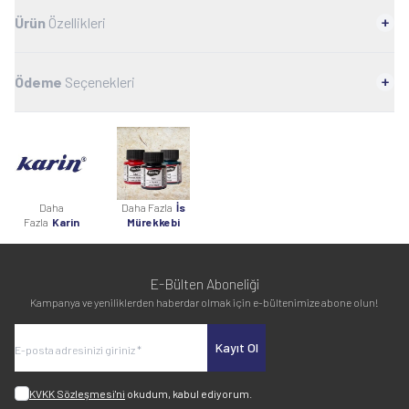
Ürün
Özellikleri
Ödeme
Seçenekleri
Daha
Daha Fazla
İs
Fazla
Karin
Mürekkebi
E-Bülten Aboneliği
Kampanya ve yeniliklerden haberdar olmak için e-bültenimize abone olun!
Kayıt Ol
KVKK Sözleşmesi'ni
okudum, kabul ediyorum.