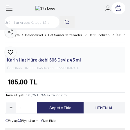
Sepetim
Paylaş
Ana Sayfa
Geleneksel
Hat Sanatı Malzemeleri
Hat Mürekkebi
İs Mürek
Karin
Favoriye Ekle
Karin Hat Mürekkebi 606 Ceviz 45 ml
Ürün Kodu:
6210606045
Barkod:
8699856912456
185,00
TL
Havale fiyatı :
175,75
TL
%
5
extra indirim
Sepete Ekle
HEMEN AL
Paylaş
Fiyat Alarmı
Not Ekle