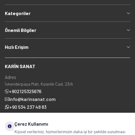
Kategoriler
Önemli Bilgiler
Hızlı Erişim
KARİN SANAT
Adres
İskenderpaşa Mah. Kızanlık Cad. 23/A
+902125325676
info@karinsanat.com
+90 534 237 48 83
Çerez Kullanımı
Sosyal Medya
Kişisel verileriniz, hizmetlerimizin daha iyi bir şekilde sunulması