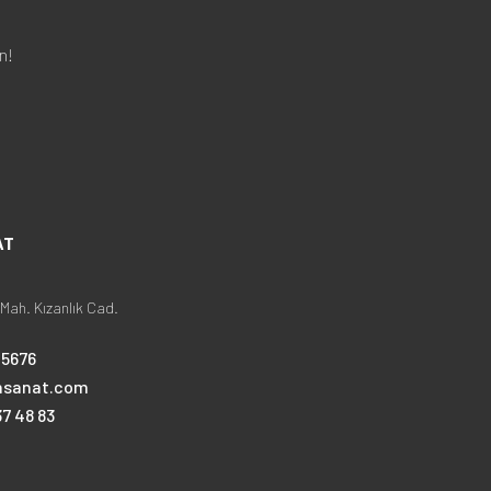
n!
AT
Mah. Kızanlık Cad.
25676
nsanat.com
7 48 83