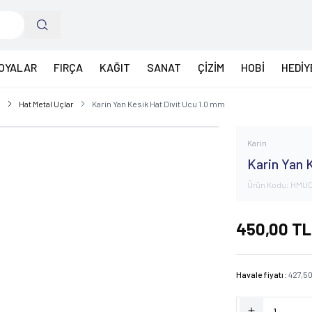
OYALAR
FIRÇA
KAĞIT
SANAT
ÇİZİM
HOBİ
HEDİY
i
Hat Metal Uçlar
Karin Yan Kesik Hat Divit Ucu 1.0 mm
Karin
Karin Yan 
Ürün Kodu:
HMU
450,00
TL
Havale fiyatı :
427,5