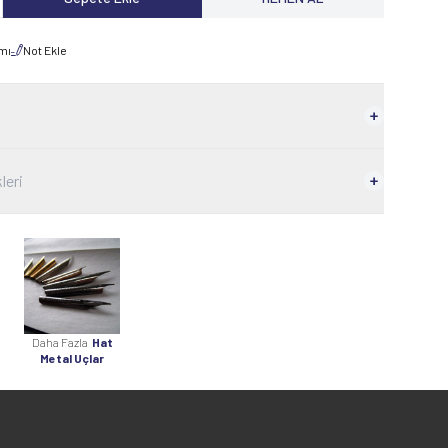
rmı
Not Ekle
leri
Daha Fazla
Hat
Metal Uçlar