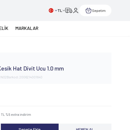
TL
Sepetim
ELİK
MARKALAR
Kesik Hat Divit Ucu 1.0 mm
CN02
Barkod:
2006214001640
0
TL
%
5
extra indirim
Sepete Ekle
HEMEN AL