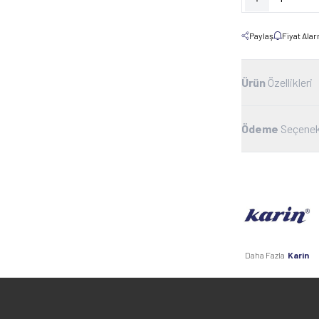
Paylaş
Fiyat Ala
Ürün
Özellikleri
Ödeme
Seçenek
Daha Fazla
Karin