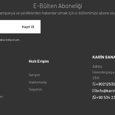
E-Bülten Aboneliği
ampanya ve yeniliklerden haberdar olmak için e-bültenimize abone olu
Kayıt Ol
abul ediyorum.
KARİN SAN
Hızlı Erişim
Adres
İskenderpaşa 
İletişim
23/A
Hakkımızda
+9021253
Sepetim
info@kari
arı
+90 534 23