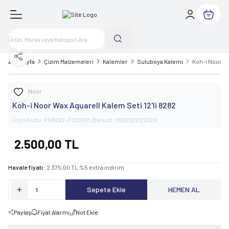
Sepetim
Paylaş
Ana Sayfa
Çizim Malzemeleri
Kalemler
Suluboya Kalemi
Koh-i Noor Wa
Koh-i Noor
Favoriye Ekle
Koh-i Noor Wax Aquarell Kalem Seti 12'li 8282
Ürün Kodu:
KN8282-012001PL
Barkod:
8593539129028
2.500,00
TL
Havale fiyatı :
2.375,00
TL
%
5
extra indirim
Sepete Ekle
HEMEN AL
Paylaş
Fiyat Alarmı
Not Ekle