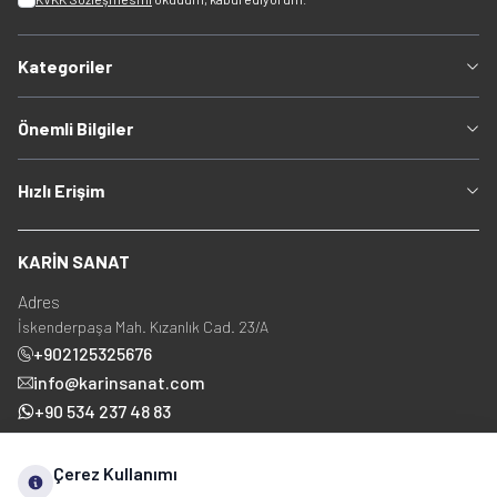
Kategoriler
Önemli Bilgiler
Hızlı Erişim
KARİN SANAT
Adres
İskenderpaşa Mah. Kızanlık Cad. 23/A
+902125325676
info@karinsanat.com
+90 534 237 48 83
Çerez Kullanımı
Sosyal Medya