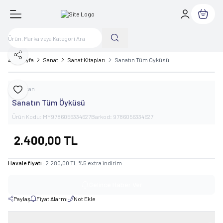
Sepetim
Paylaş
Ana Sayfa
Sanat
Sanat Kitapları
Sanatın Tüm Öyküsü
Ebristan
Favoriye Ekle
Sanatın Tüm Öyküsü
Ürün Kodu:
MY9786056334627
Barkod:
9786056334627
2.400,00
TL
Havale fiyatı :
2.280,00
TL
%
5
extra indirim
Gelince Haber Ver
Paylaş
Fiyat Alarmı
Not Ekle