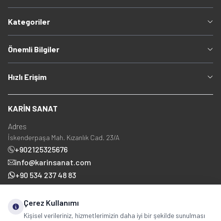
Kategoriler
Önemli Bilgiler
Hızlı Erişim
KARİN SANAT
Adres
İskenderpaşa Mah. Kızanlık Cad. 23/A
+902125325676
info@karinsanat.com
+90 534 237 48 83
Çerez Kullanımı
Sosyal Medya
Kişisel verileriniz, hizmetlerimizin daha iyi bir şekilde sunulması