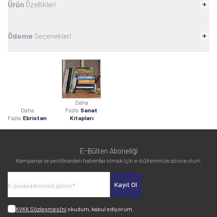
Ürün
Özellikleri
Ödeme
Seçenekleri
Daha
Daha
Fazla
Sanat
Fazla
Ebristan
Kitapları
E-Bülten Aboneliği
Kampanya ve yeniliklerden haberdar olmak için e-bültenimize abone olun!
Kayıt Ol
KVKK Sözleşmesi'ni
okudum, kabul ediyorum.