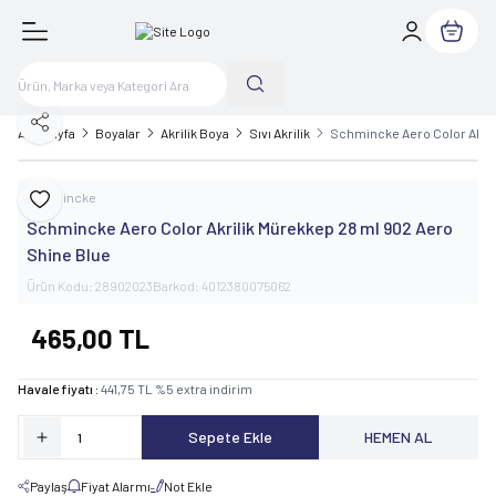
Sepetim
Paylaş
Ana Sayfa
Boyalar
Akrilik Boya
Sıvı Akrilik
Schmincke Aero Color Akril
Schmincke
Favoriye Ekle
Schmincke Aero Color Akrilik Mürekkep 28 ml 902 Aero
Shine Blue
Ürün Kodu:
28902023
Barkod:
4012380075062
465,00
TL
Havale fiyatı :
441,75
TL
%
5
extra indirim
Sepete Ekle
HEMEN AL
Paylaş
Fiyat Alarmı
Not Ekle