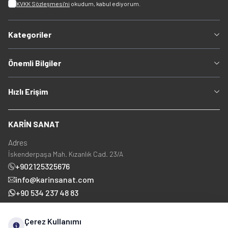
KVKK Sözleşmesi'ni
okudum, kabul ediyorum.
Kategoriler
Önemli Bilgiler
Hızlı Erişim
KARİN SANAT
Adres
İskenderpaşa Mah. Kızanlık Cad. 23/A
+902125325676
info@karinsanat.com
+90 534 237 48 83
Çerez Kullanımı