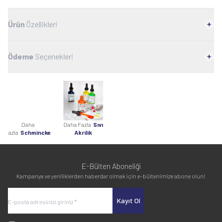
Ürün
Özellikleri
Ödeme
Seçenekleri
Daha
Daha Fazla
Sıvı
Fazla
Schmincke
Akrilik
E-Bülten Aboneliği
Kampanya ve yeniliklerden haberdar olmak için e-bültenimize abone olun!
Kayıt Ol