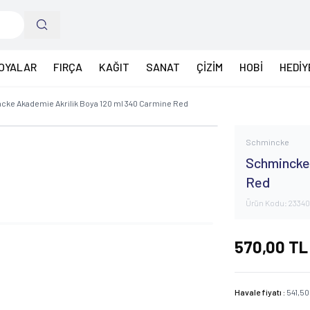
OYALAR
FIRÇA
KAĞIT
SANAT
ÇİZİM
HOBİ
HEDİY
ke Akademie Akrilik Boya 120 ml 340 Carmine Red
Schmincke
Schmincke 
Red
Ürün Kodu:
23340
570,00
TL
Havale fiyatı :
541,50