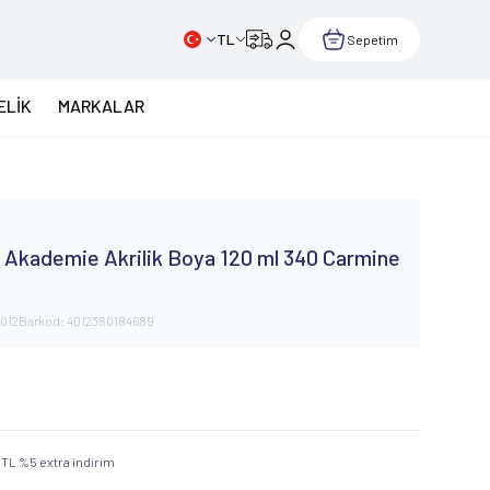
TL
Sepetim
ELİK
MARKALAR
Akademie Akrilik Boya 120 ml 340 Carmine
012
Barkod:
4012380184689
TL
%
5
extra indirim