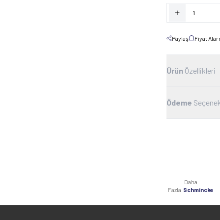
Paylaş
Fiyat Ala
Ürün
Özellikleri
Ödeme
Seçenek
Daha
Fazla
Schmincke