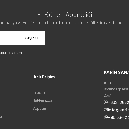
E-Bülten Aboneliği
ampanya ve yeniliklerden haberdar olmak için e-bültenimize abone olu
Kayıt Ol
abul ediyorum.
KARİN SAN
Hızlı Erişim
Adres
İskenderpaşa 
İletişim
23/A
Hakkımızda
+9021253
Sepetim
info@kari
arı
+90 534 23