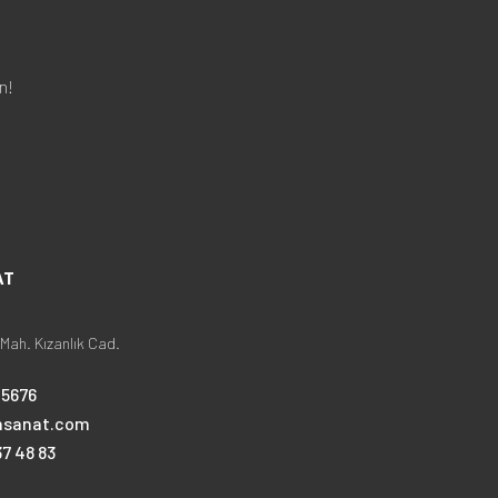
n!
AT
Mah. Kızanlık Cad.
25676
nsanat.com
7 48 83