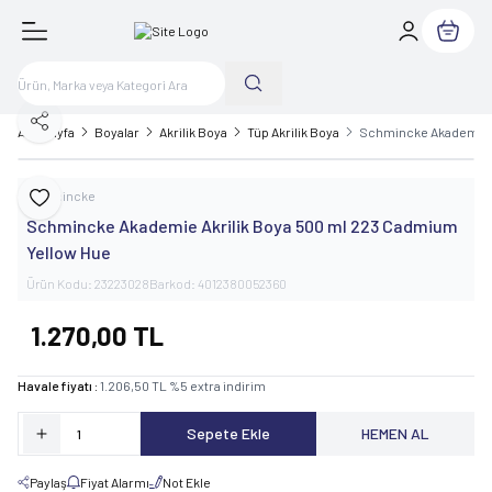
Sepetim
Paylaş
Ana Sayfa
Boyalar
Akrilik Boya
Tüp Akrilik Boya
Schmincke Akademie A
Schmincke
Favoriye Ekle
Schmincke Akademie Akrilik Boya 500 ml 223 Cadmium
Yellow Hue
Ürün Kodu:
23223028
Barkod:
4012380052360
1.270,00
TL
Havale fiyatı :
1.206,50
TL
%
5
extra indirim
Sepete Ekle
HEMEN AL
Paylaş
Fiyat Alarmı
Not Ekle