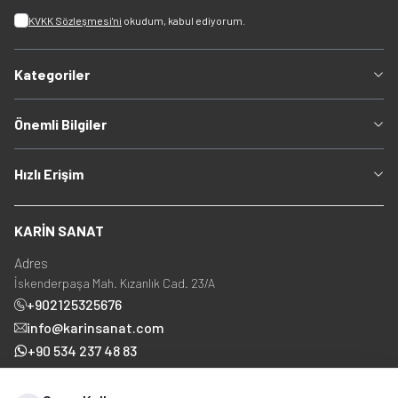
KVKK Sözleşmesi'ni
okudum, kabul ediyorum.
Kategoriler
Önemli Bilgiler
Hızlı Erişim
KARİN SANAT
Adres
İskenderpaşa Mah. Kızanlık Cad. 23/A
+902125325676
info@karinsanat.com
+90 534 237 48 83