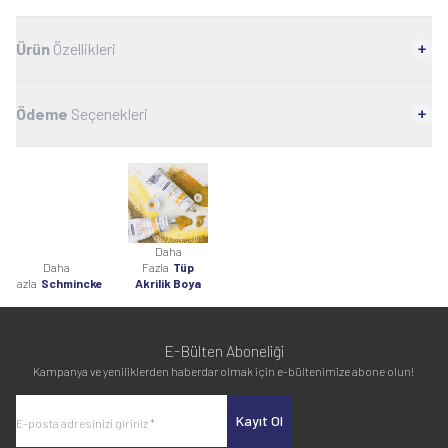
Ürün
Özellikleri
Ödeme
Seçenekleri
Daha
Daha
Fazla
Tüp
Fazla
Schmincke
Akrilik Boya
E-Bülten Aboneliği
Kampanya ve yeniliklerden haberdar olmak için e-bültenimize abone olun!
Kayıt Ol