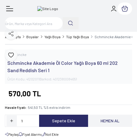
Sepetim
Paylaş
Ana Sayfa
Boyalar
Yağlı Boya
Tüp Yağlı Boya
Schmincke Akademie Öl Co
Schmincke
Favoriye Ekle
Schmincke Akademie Öl Color Yağlı Boya 60 ml 202
Sand Reddish Seri 1
Ürün Kodu:
41202011
Barkod:
4012380084651
570,00
TL
Havale fiyatı :
541,50
TL
%
5
extra indirim
Sepete Ekle
HEMEN AL
Paylaş
Fiyat Alarmı
Not Ekle