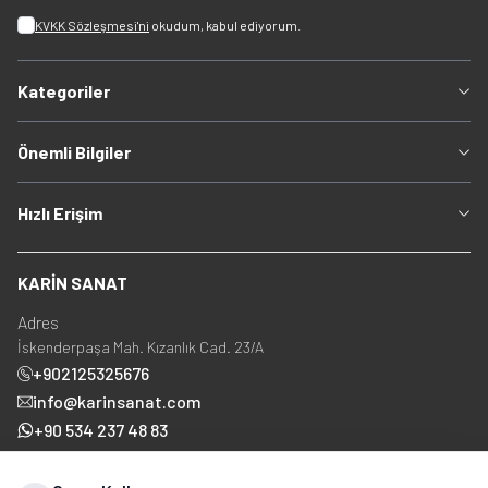
KVKK Sözleşmesi'ni
okudum, kabul ediyorum.
Kategoriler
Önemli Bilgiler
Hızlı Erişim
KARİN SANAT
Adres
İskenderpaşa Mah. Kızanlık Cad. 23/A
+902125325676
info@karinsanat.com
+90 534 237 48 83