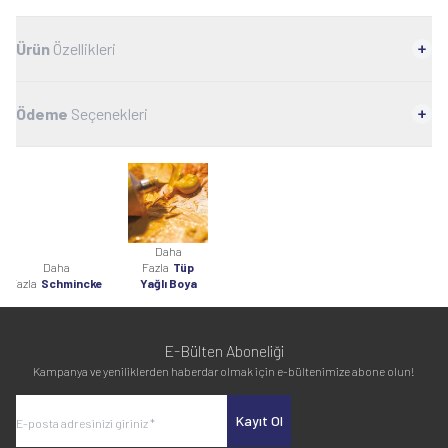
Ürün
Özellikleri
Ödeme
Seçenekleri
Daha
Daha
Fazla
Tüp
Fazla
Schmincke
Yağlı Boya
E-Bülten Aboneliği
Kampanya ve yeniliklerden haberdar olmak için e-bültenimize abone olun!
Kayıt Ol