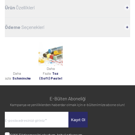
Ürün
Özellikleri
Ödeme
Seçenekleri
Daha
Daha
Fazla
Toz
Fazla
Schmincke
(Soft) Pastel
E-Bülten Aboneliği
Kampanya ve yeniliklerden haberdar olmak için e-bültenimize abone olun!
Kayıt Ol
KVKK Sözleşmesi'ni
okudum, kabul ediyorum.