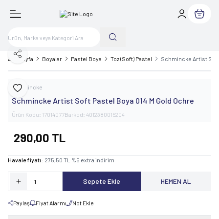
Sepetim
Paylaş
Ana Sayfa
Boyalar
Pastel Boya
Toz (Soft) Pastel
Schmincke Artist Soft
Schmincke
Favoriye Ekle
Schmincke Artist Soft Pastel Boya 014 M Gold Ochre
Ürün Kodu:
17014077
Barkod:
4012380015204
290,00
TL
Havale fiyatı :
275,50
TL
%
5
extra indirim
Sepete Ekle
HEMEN AL
Paylaş
Fiyat Alarmı
Not Ekle