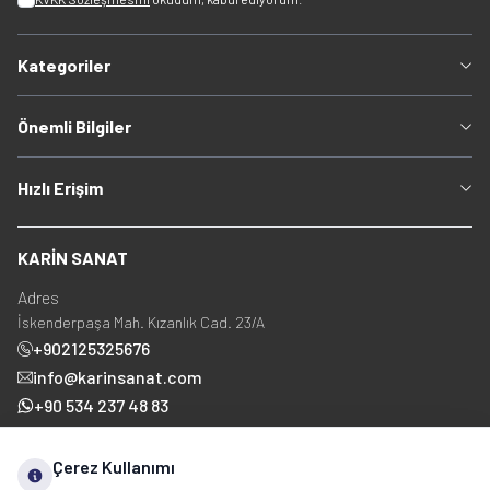
Kategoriler
Önemli Bilgiler
Hızlı Erişim
KARİN SANAT
Adres
İskenderpaşa Mah. Kızanlık Cad. 23/A
+902125325676
info@karinsanat.com
+90 534 237 48 83
Çerez Kullanımı
Sosyal Medya