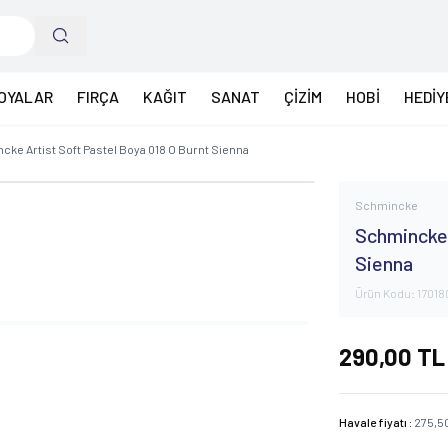
OYALAR
FIRÇA
KAĞIT
SANAT
ÇİZİM
HOBİ
HEDİY
ke Artist Soft Pastel Boya 018 O Burnt Sienna
Schmincke
Schmincke 
Sienna
Ürün Kodu:
17018
290,00
TL
Havale fiyatı :
275,5