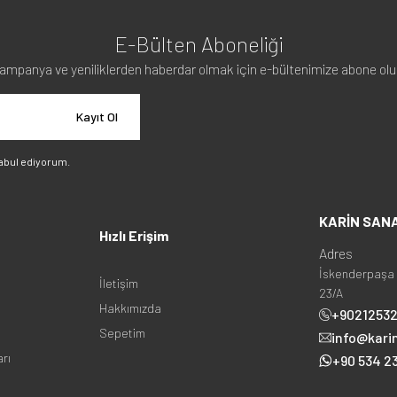
E-Bülten Aboneliği
ampanya ve yeniliklerden haberdar olmak için e-bültenimize abone olu
Kayıt Ol
abul ediyorum.
KARİN SAN
Hızlı Erişim
Adres
İskenderpaşa 
İletişim
23/A
Hakkımızda
+9021253
Sepetim
info@kari
arı
+90 534 23