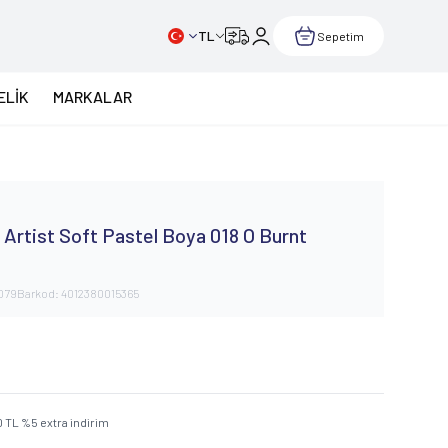
TL
Sepetim
ELİK
MARKALAR
Artist Soft Pastel Boya 018 O Burnt
079
Barkod:
4012380015365
0
TL
%
5
extra indirim