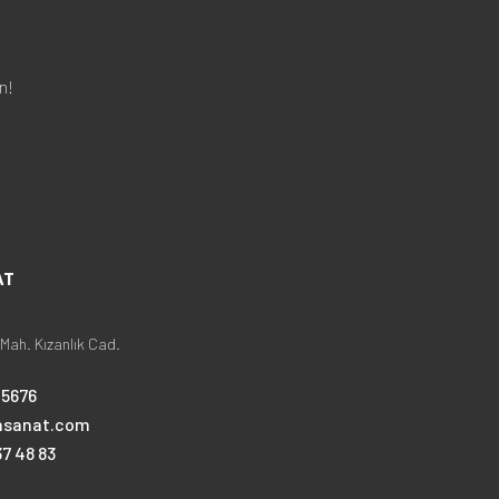
n!
AT
Mah. Kızanlık Cad.
25676
nsanat.com
7 48 83