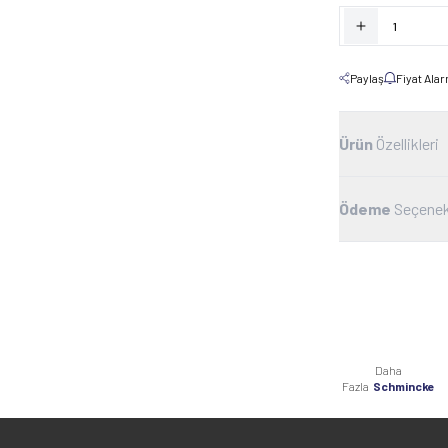
Paylaş
Fiyat Ala
Ürün
Özellikleri
Ödeme
Seçenek
Daha
Fazla
Schmincke