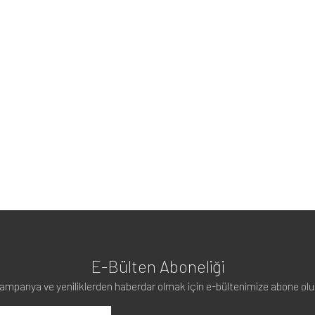
E-Bülten Aboneliği
ampanya ve yeniliklerden haberdar olmak için e-bültenimize abone olu