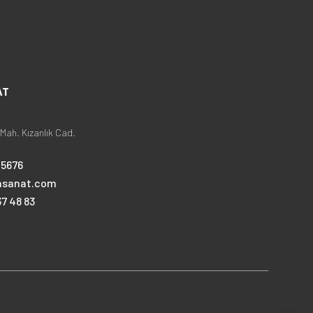
AT
Mah. Kızanlık Cad.
25676
nsanat.com
7 48 83