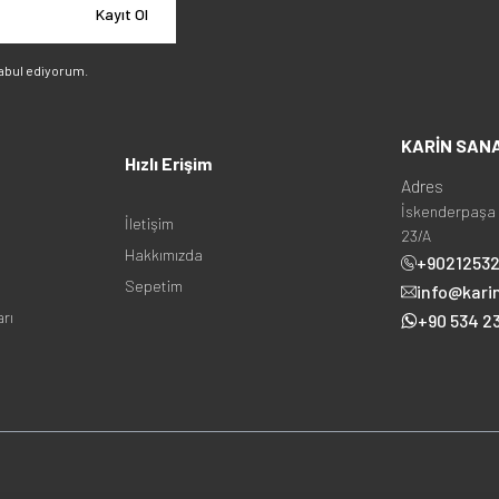
Kayıt Ol
abul ediyorum.
KARİN SAN
Hızlı Erişim
Adres
İskenderpaşa 
İletişim
23/A
Hakkımızda
+9021253
Sepetim
info@kari
arı
+90 534 23