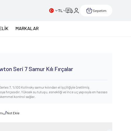
TL
Sepetim
ELİK
MARKALAR
n
ton Seri 7 Samur Kılı Fırçalar
ries 7, %100 Kolinsky samur kılından el işçiliğiyle üretilmiş
ya fırçasıdır. Yüksek su tutuşu, esnekliği ve ince uç yapısıyla en hassas
ükemmel kontrol sağlar.
rmı
Not Ekle