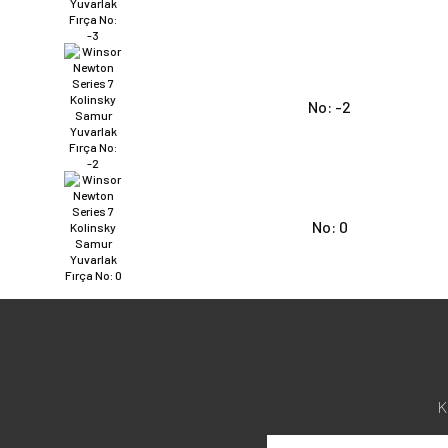
No: -2
No: 0
K