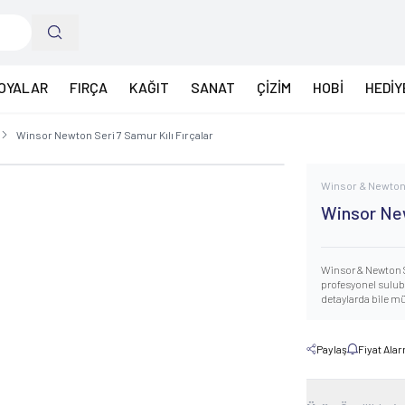
OYALAR
FIRÇA
KAĞIT
SANAT
ÇİZİM
HOBİ
HEDİY
Winsor Newton Seri 7 Samur Kılı Fırçalar
Winsor & Newto
Winsor New
Winsor & Newton Se
profesyonel sulubo
detaylarda bile m
Paylaş
Fiyat Ala