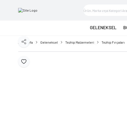
GELENEKSEL
B
Ana Sayfa
Geleneksel
Tezhip Malzemeleri
Tezhip Fırçaları
Paylaş
Favoriye Ekle