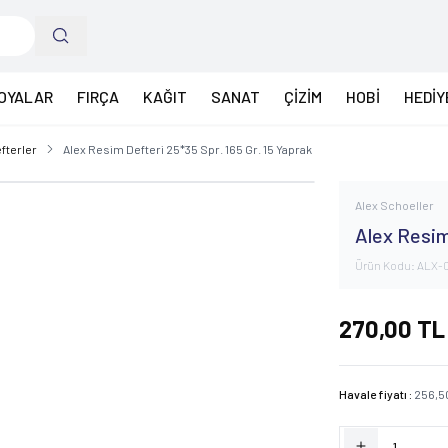
OYALAR
FIRÇA
KAĞIT
SANAT
ÇİZİM
HOBİ
HEDİY
fterler
Alex Resim Defteri 25*35 Spr. 165 Gr. 15 Yaprak
Alex Schoeller
Alex Resim
Ürün Kodu:
ALX-
270,00
TL
Havale fiyatı :
256,5