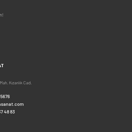
n!
AT
Mah. Kızanlık Cad.
25676
nsanat.com
7 48 83