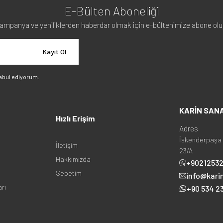
E-Bülten Aboneliği
ampanya ve yeniliklerden haberdar olmak için e-bültenimize abone olu
Kayıt Ol
abul ediyorum.
KARİN SAN
Hızlı Erişim
Adres
İskenderpaşa 
İletişim
23/A
Hakkımızda
+9021253
Sepetim
info@kari
arı
+90 534 23