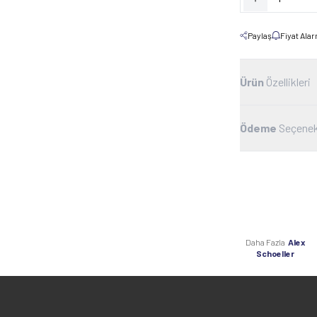
Paylaş
Fiyat Ala
Ürün
Özellikleri
Ödeme
Seçenek
Daha Fazla
Alex
Schoeller