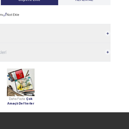
rmı
Not Ekle
leri
Daha Fazla
Çok
Amaçlı Defterler