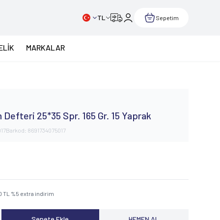
TL
Sepetim
ELİK
MARKALAR
 Defteri 25*35 Spr. 165 Gr. 15 Yaprak
017
Barkod:
8691734075017
0
TL
%
5
extra indirim
Sepete Ekle
HEMEN AL