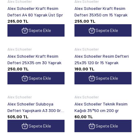
Alex Schoeller
Alex Schoeller
Alex Schoeller Kraft Resim
Alex Schoeller Kraft Resim
Defteri A4 60 Yaprak Üst Spr
Defteri 35X50 cm 15 Yaprak
265,00
TL
255,00
TL
Sepete Ekle
Sepete Ekle
Alex Schoeller
Alex Schoeller
Alex Schoeller Kraft Resim
Alex Schoeller Resim Defteri
Defteri 25X35 cm 30 Yaprak
25x35 120 Gr 15 Yaprak
250,00
TL
160,00
TL
Sepete Ekle
Sepete Ekle
Alex Schoeller
Alex Schoeller
Alex Schoeller Suluboya
Alex Schoeller Teknik Resim
Defteri Yapışkanlı A3 300 Gr
Kağıdı 35*50 cm 200 gr
505,00
TL
60,00
TL
12 Sayfa
Sepete Ekle
Sepete Ekle