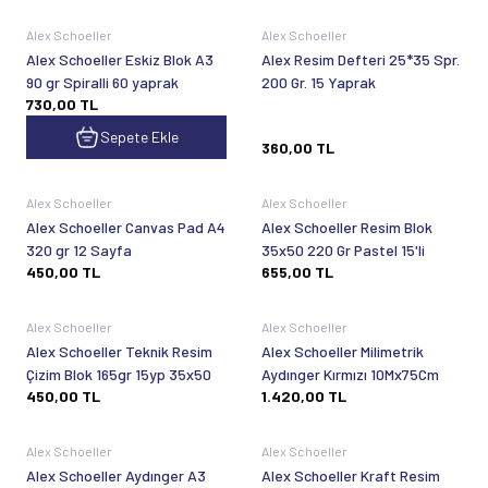
Tükendi
Alex Schoeller
Alex Schoeller
Alex Schoeller Eskiz Blok A3
Alex Resim Defteri 25*35 Spr.
90 gr Spiralli 60 yaprak
200 Gr. 15 Yaprak
730,00
TL
Sepete Ekle
360,00
TL
Tükendi
Tükendi
Alex Schoeller
Alex Schoeller
Alex Schoeller Canvas Pad A4
Alex Schoeller Resim Blok
320 gr 12 Sayfa
35x50 220 Gr Pastel 15'li
450,00
TL
655,00
TL
Tükendi
Tükendi
Alex Schoeller
Alex Schoeller
Alex Schoeller Teknik Resim
Alex Schoeller Milimetrik
Çizim Blok 165gr 15yp 35x50
Aydınger Kırmızı 10Mx75Cm
450,00
TL
1.420,00
TL
Tükendi
Tükendi
Alex Schoeller
Alex Schoeller
Alex Schoeller Aydınger A3
Alex Schoeller Kraft Resim