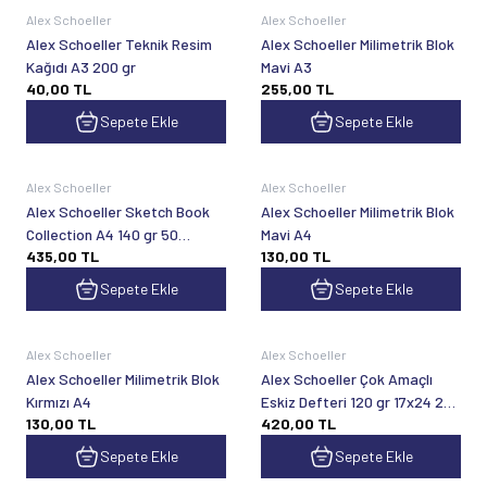
Alex Schoeller
Alex Schoeller
Alex Schoeller Teknik Resim
Alex Schoeller Milimetrik Blok
Kağıdı A3 200 gr
Mavi A3
40,00
TL
255,00
TL
Sepete Ekle
Sepete Ekle
Alex Schoeller
Alex Schoeller
Alex Schoeller Sketch Book
Alex Schoeller Milimetrik Blok
Collection A4 140 gr 50
Mavi A4
435,00
TL
130,00
TL
Yaprak
Sepete Ekle
Sepete Ekle
Alex Schoeller
Alex Schoeller
Alex Schoeller Milimetrik Blok
Alex Schoeller Çok Amaçlı
Kırmızı A4
Eskiz Defteri 120 gr 17x24 25
130,00
TL
420,00
TL
Yaprak
Sepete Ekle
Sepete Ekle