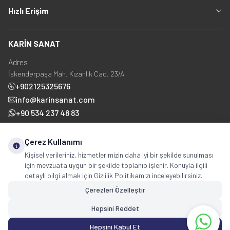
Hızlı Erişim
KARİN SANAT
Adres
İskenderpaşa Mah. Kızanlık Cad. 23/A
+902125325676
info@karinsanat.com
+90 534 237 48 83
Çerez Kullanımı
Sosyal Medya
Kişisel verileriniz, hizmetlerimizin daha iyi bir şekilde sunulması
için mevzuata uygun bir şekilde toplanıp işlenir. Konuyla ilgili
detaylı bilgi almak için Gizlilik Politikamızı inceleyebilirsiniz.
Çerezleri Özelleştir
Hepsini Reddet
Copyright © 2025 karinsanat.com Tüm Hakları Saklıdır.
Hepsini Kabul Et