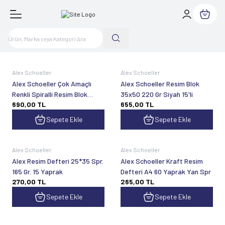
Sepetim
Alex Schoeller
Alex Schoeller
Alex Schoeller Çok Amaçlı
Alex Schoeller Resim Blok
Renkli Spiralli Resim Blok
35x50 220 Gr Siyah 15'li
690,00
TL
655,00
TL
35x50
Sepete Ekle
Sepete Ekle
Alex Schoeller
Alex Schoeller
Alex Resim Defteri 25*35 Spr.
Alex Schoeller Kraft Resim
165 Gr. 15 Yaprak
Defteri A4 60 Yaprak Yan Spr
270,00
TL
265,00
TL
Sepete Ekle
Sepete Ekle