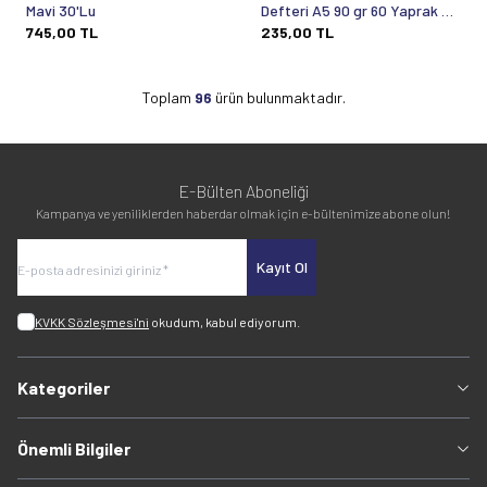
Mavi 30'Lu
Defteri A5 90 gr 60 Yaprak Dik
745,00
TL
235,00
TL
Spiralli
Toplam
96
ürün bulunmaktadır.
E-Bülten Aboneliği
Kampanya ve yeniliklerden haberdar olmak için e-bültenimize abone olun!
Kayıt Ol
KVKK Sözleşmesi'ni
okudum, kabul ediyorum.
Kategoriler
Önemli Bilgiler