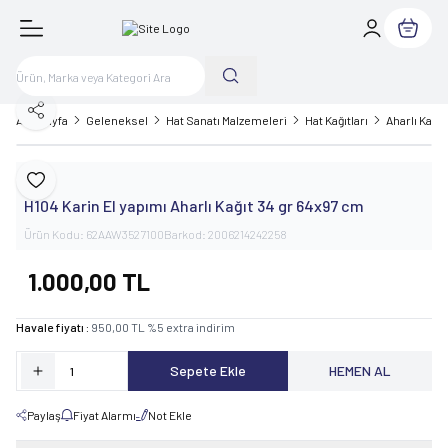
Sepetim
Paylaş
Ana Sayfa
Geleneksel
Hat Sanatı Malzemeleri
Hat Kağıtları
Aharlı Kağıt
Karin
Favoriye Ekle
H104 Karin El yapımı Aharlı Kağıt 34 gr 64x97 cm
Ürün Kodu:
62AAW3527100
Barkod:
2006214242258
1.000,00
TL
Havale fiyatı :
950,00
TL
%
5
extra indirim
Sepete Ekle
HEMEN AL
Paylaş
Fiyat Alarmı
Not Ekle