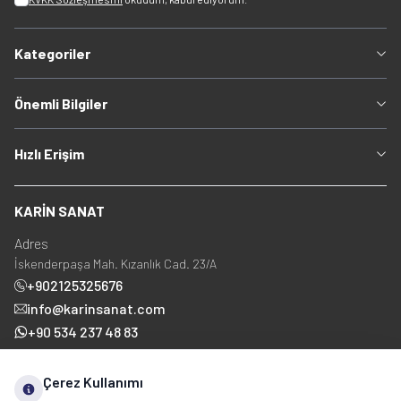
Kategoriler
Önemli Bilgiler
Hızlı Erişim
KARİN SANAT
Adres
İskenderpaşa Mah. Kızanlık Cad. 23/A
+902125325676
info@karinsanat.com
+90 534 237 48 83
Çerez Kullanımı
Sosyal Medya