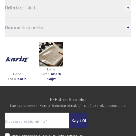
Ürün
Özellikleri
Ödeme
Seçenekleri
Daha
Daha
Fazla
Aharlı
Fazla
Karin
Kağıt
E-Bülten Aboneliği
Kampanya ve yeniliklerden haberdar olmak için e-bültenimize abone olun!
Kayıt Ol
KVKK Sözleşmesi'ni
okudum, kabul ediyorum.