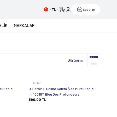
TL
Sepetim
ELİK
MARKALAR
Görünüm:
J. Herbin
rekkep 30
J. Herbin D Dolma Kalem Şise Mürekkep 30
ml 13018T Bleu Des Profondeurs
590,00
TL