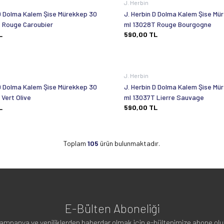
J. Herbin
 D Dolma Kalem Şise Mürekkep 30
J. Herbin D Dolma Kalem Şise Mü
 Rouge Caroubier
ml 13028T Rouge Bourgogne
L
590,00
TL
J. Herbin
 D Dolma Kalem Şise Mürekkep 30
J. Herbin D Dolma Kalem Şise Mü
Vert Olive
ml 13037T Lierre Sauvage
L
590,00
TL
Toplam
105
ürün bulunmaktadır.
E-Bülten Aboneliği
ampanya ve yeniliklerden haberdar olmak için e-bültenimize abone olu