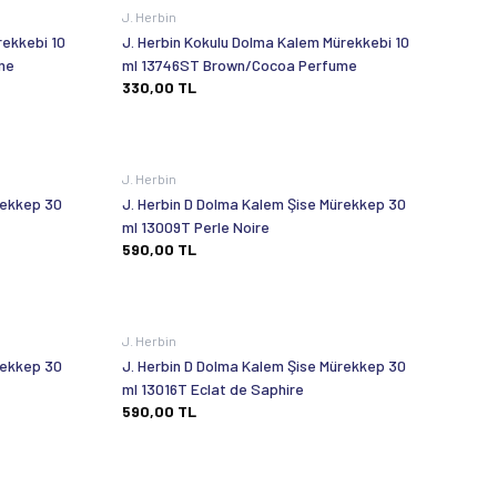
J. Herbin
rekkebi 10
J. Herbin Kokulu Dolma Kalem Mürekkebi 10
ume
ml 13746ST Brown/Cocoa Perfume
330,00
TL
J. Herbin
rekkep 30
J. Herbin D Dolma Kalem Şise Mürekkep 30
ml 13009T Perle Noire
590,00
TL
J. Herbin
rekkep 30
J. Herbin D Dolma Kalem Şise Mürekkep 30
ml 13016T Eclat de Saphire
590,00
TL