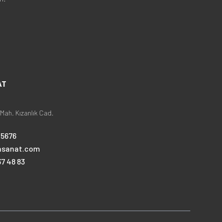
AT
Mah. Kızanlık Cad.
25676
nsanat.com
7 48 83