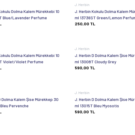
J. Herbin
 Kokulu Dolma Kalem Mürekkebi 10
J. Herbin Kokulu Dolma Kalem Mü
T Blue/Lavender Perfume
ml 13736ST Green/Lemon Perf
L
250,00
TL
J. Herbin
 Kokulu Dolma Kalem Mürekkebi 10
J. Herbin D Dolma Kalem Şise Mü
T Violet/Violet Perfume
ml 13008T Cloudy Grey
L
590,00
TL
J. Herbin
 D Dolma Kalem Şise Mürekkep 30
J. Herbin D Dolma Kalem Şise Mü
 Bleu Pervenche
ml 13015T Bleu Myosotis
L
590,00
TL