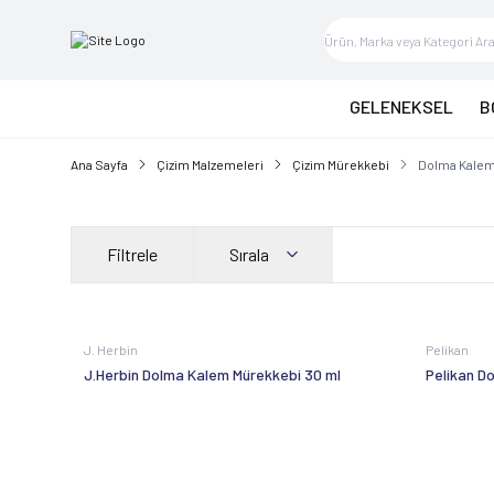
GELENEKSEL
B
Ana Sayfa
Çizim Malzemeleri
Çizim Mürekkebi
Dolma Kalem
Filtrele
Sırala
Yeni
J. Herbin
Pelikan
J.Herbin Dolma Kalem Mürekkebi 30 ml
Pelikan D