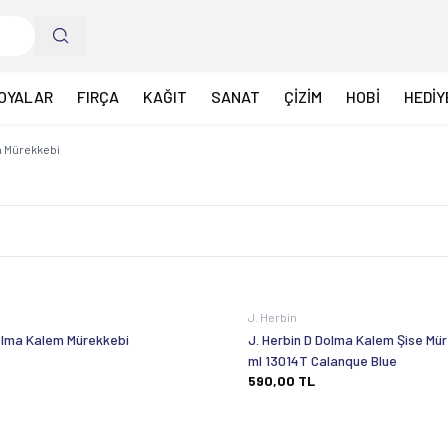
OYALAR
FIRÇA
KAĞIT
SANAT
ÇİZİM
HOBİ
HEDİY
 Mürekkebi
J. Herbin
olma Kalem Mürekkebi
J. Herbin D Dolma Kalem Şise Mü
ml 13014T Calanque Blue
590,00
TL