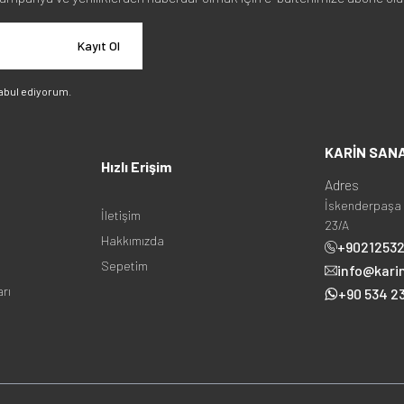
Kayıt Ol
abul ediyorum.
KARİN SAN
Hızlı Erişim
Adres
İskenderpaşa 
İletişim
23/A
Hakkımızda
+9021253
Sepetim
info@kari
arı
+90 534 23