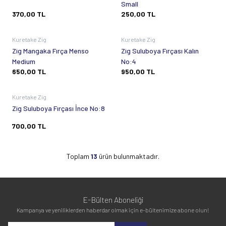
Small
370,00
TL
250,00
TL
Tükendi
Tükendi
Kuretake Zig
Kuretake Zig
Zig Mangaka Fırça Menso
Zig Suluboya Fırçası Kalın
Medium
No:4
650,00
TL
950,00
TL
Tükendi
Kuretake Zig
Zig Suluboya Fırçası İnce No:8
700,00
TL
Toplam
13
ürün bulunmaktadır.
E-Bülten Aboneliği
Kampanya ve yeniliklerden haberdar olmak için e-bültenimize abone olun!