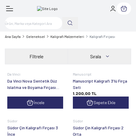
Sepetim
Ana Sayfa
Geleneksel
Kaligrafi Malzemeleri
Kaligrafi Fırçası
Filtrele
Sırala
Da Vinci
Manuscript
Da Vinci Nova Sentetik Düz
Manuscript Kaligrafi 3'lü Fırça
Islatma ve Boyama Fırçası
Seti
1.200,00
TL
Seri 18
İncele
Sepete Ekle
Südor
Südor
Südor Çin Kaligrafi Fırçası 3
Südor Çin Kaligrafi Fırçası 2
İnce
Orta