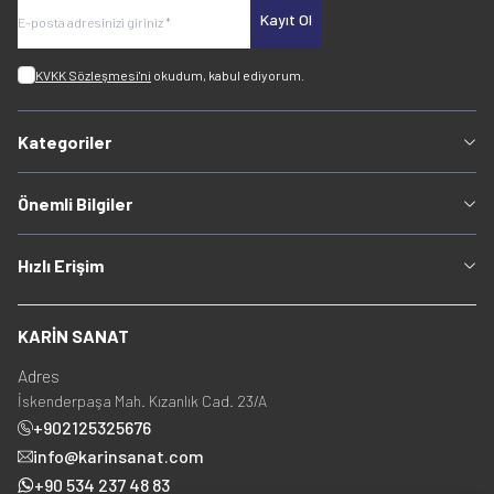
Kayıt Ol
KVKK Sözleşmesi'ni
okudum, kabul ediyorum.
Kategoriler
Önemli Bilgiler
Hızlı Erişim
KARİN SANAT
Adres
İskenderpaşa Mah. Kızanlık Cad. 23/A
+902125325676
info@karinsanat.com
+90 534 237 48 83