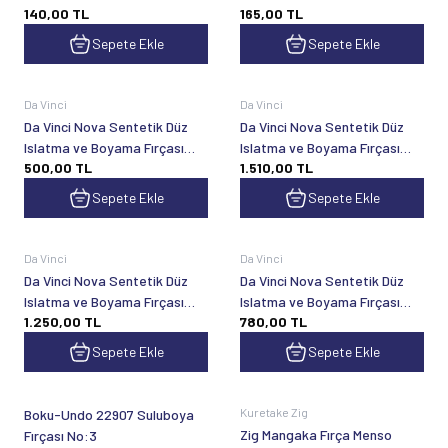
140,00
TL
165,00
TL
Sepete Ekle
Sepete Ekle
Da Vinci
Da Vinci
Da Vinci Nova Sentetik Düz
Da Vinci Nova Sentetik Düz
Islatma ve Boyama Fırçası
Islatma ve Boyama Fırçası
500,00
TL
1.510,00
TL
Seri 18 No:8
Seri 18 No:20
Sepete Ekle
Sepete Ekle
Da Vinci
Da Vinci
Da Vinci Nova Sentetik Düz
Da Vinci Nova Sentetik Düz
Islatma ve Boyama Fırçası
Islatma ve Boyama Fırçası
1.250,00
TL
780,00
TL
Seri 18 No:18
Seri 18 No:16
Sepete Ekle
Sepete Ekle
Tükendi
Tükendi
Kuretake Zig
Boku-Undo 22907 Suluboya
Zig Mangaka Fırça Menso
Fırçası No:3