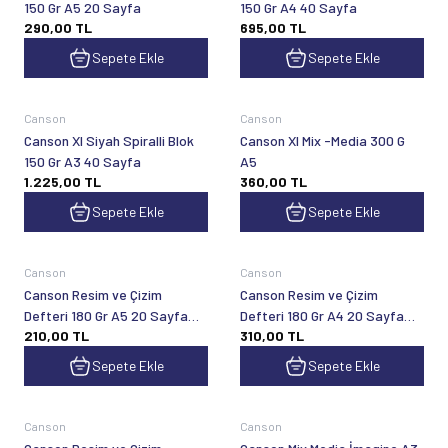
150 Gr A5 20 Sayfa
150 Gr A4 40 Sayfa
290,00
TL
695,00
TL
Sepete Ekle
Sepete Ekle
Canson
Canson
Canson Xl Siyah Spiralli Blok
Canson Xl Mix -Media 300 G
150 Gr A3 40 Sayfa
A5
1.225,00
TL
360,00
TL
Sepete Ekle
Sepete Ekle
Canson
Canson
Canson Resim ve Çizim
Canson Resim ve Çizim
Defteri 180 Gr A5 20 Sayfa
Defteri 180 Gr A4 20 Sayfa
210,00
TL
310,00
TL
Üstten Spiralli
Üstten Spiralli
Sepete Ekle
Sepete Ekle
Canson
Canson