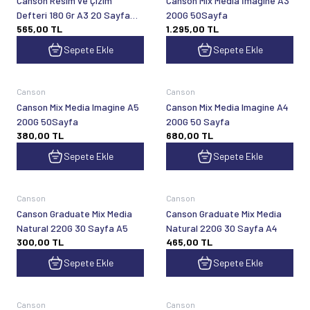
Canson Resim ve Çizim
Canson Mix Media İmagine A3
Defteri 180 Gr A3 20 Sayfa
200G 50Sayfa
565,00
TL
1.295,00
TL
Üstten Spiralli
Sepete Ekle
Sepete Ekle
Canson
Canson
Canson Mix Media Imagine A5
Canson Mix Media Imagine A4
200G 50Sayfa
200G 50 Sayfa
380,00
TL
680,00
TL
Sepete Ekle
Sepete Ekle
Canson
Canson
Canson Graduate Mix Media
Canson Graduate Mix Media
Natural 220G 30 Sayfa A5
Natural 220G 30 Sayfa A4
300,00
TL
465,00
TL
Sepete Ekle
Sepete Ekle
Canson
Canson