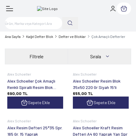
Sepetim
Ana Sayfa
Kağıt Defter Blok
Defter ve Bloklar
Çok Amaçlı Defterler
Filtrele
Sırala
Alex Schoeller
Alex Schoeller
Alex Schoeller Çok Amaçlı
Alex Schoeller Resim Blok
Renkli Spiralli Resim Blok
35x50 220 Gr Siyah 15'li
690,00
TL
655,00
TL
35x50
Sepete Ekle
Sepete Ekle
Alex Schoeller
Alex Schoeller
Alex Resim Defteri 25*35 Spr.
Alex Schoeller Kraft Resim
165 Gr. 15 Yaprak
Defteri A4 60 Yaprak Yan Spr