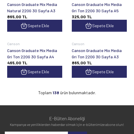
Canson Graduate Mix Media
Canson Graduate Mix Media
Natural 220G 30 Sayfa A3
Gri Ton 220G 30 Sayfa A5
865,00
TL
325,00
TL
Sepete Ekle
Sepete Ekle
Canson
Canson
Canson Graduate Mix Media
Canson Graduate Mix Media
Gri Ton 220G 30 Sayfa A4
Gri Ton 220G 30 Sayfa A3
465,00
TL
865,00
TL
Sepete Ekle
Sepete Ekle
Toplam
138
ürün bulunmaktadır.
E-Bülten Aboneliği
Kampanya ve yeniliklerden haberdar olmak için e-bültenimize abone olun!