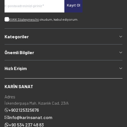
Kayıt Ol
KVKK Sözleşmesi'ni
okudum, kabul ediyorum.
Kategoriler
Önemli Bilgiler
Hızlı Erişim
KARİN SANAT
Adres
İskenderpaşa Mah. Kızanlık Cad. 23/A
+902125325676
info@karinsanat.com
+90 534 237 48 83