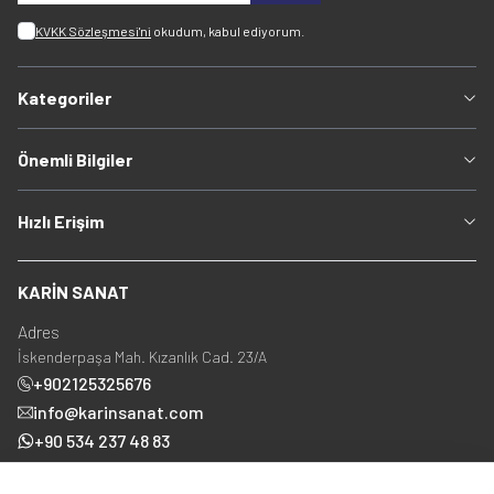
KVKK Sözleşmesi'ni
okudum, kabul ediyorum.
Kategoriler
Önemli Bilgiler
Hızlı Erişim
KARİN SANAT
Adres
İskenderpaşa Mah. Kızanlık Cad. 23/A
+902125325676
info@karinsanat.com
+90 534 237 48 83