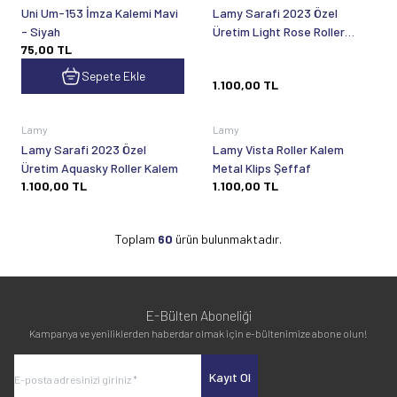
Uni Um-153 İmza Kalemi Mavi
Lamy Sarafi 2023 Özel
- Siyah
Üretim Light Rose Roller
75,00
TL
Kalem
Sepete Ekle
1.100,00
TL
Tükendi
Tükendi
Lamy
Lamy
Lamy Sarafi 2023 Özel
Lamy Vista Roller Kalem
Üretim Aquasky Roller Kalem
Metal Klips Şeffaf
1.100,00
TL
1.100,00
TL
Toplam
60
ürün bulunmaktadır.
E-Bülten Aboneliği
Kampanya ve yeniliklerden haberdar olmak için e-bültenimize abone olun!
Kayıt Ol