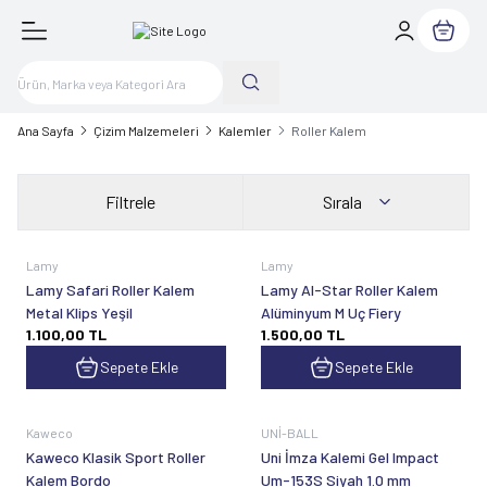
Sepetim
Ana Sayfa
Çizim Malzemeleri
Kalemler
Roller Kalem
Filtrele
Sırala
Lamy
Lamy
Lamy Safari Roller Kalem
Lamy Al-Star Roller Kalem
Metal Klips Yeşil
Alüminyum M Uç Fiery
1.100,00
TL
1.500,00
TL
Sepete Ekle
Sepete Ekle
Kaweco
UNİ-BALL
Kaweco Klasik Sport Roller
Uni İmza Kalemi Gel Impact
Kalem Bordo
Um-153S Siyah 1.0 mm