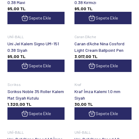
0.38 Mavi
0.38 Kırmızı
95,00
TL
95,00
TL
Sepete Ekle
Sepete Ekle
UNİ-BALL
Caran D'Ache
Uni Jel Kalem Signo UM-151
Caran d’Ache Nina Cosford
0.38 Siyah
Light Cream Ballpoint Pen
95,00
TL
3.017,00
TL
Sepete Ekle
Sepete Ekle
Scrikss
Kraf
Scrikss Noble 35 Roller Kalem
Kraf İmza Kalemi 1.0 mm
Mat Siyah Kutulu
Siyah
1.320,00
TL
30,00
TL
Sepete Ekle
Sepete Ekle
UNİ-BALL
UNİ-BALL