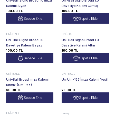
Uni-Ball Signo Broad 1.0 İmza
Uni-Ball Signo Broad 1.0
Kalemi Siyah
Davetiye Kalemi Gümüş
100,00
TL
105,00
TL
Sepete Ekle
Sepete Ekle
UNİ-BALL
UNİ-BALL
Uni-Ball Signo Broad 1.0
Uni-Ball Signo Broad 1.0
Davetiye Kalemi Beyaz
Davetiye Kalemi Altın
100,00
TL
100,00
TL
Sepete Ekle
Sepete Ekle
UNİ-BALL
UNİ-BALL
Uni-Ball Broad İmza Kalemi
Uni Um-153 İmza Kalemi Yeşil
Kırmızı (Um-153)
90,00
TL
75,00
TL
Sepete Ekle
Sepete Ekle
Tükendi
UNİ-BALL
Lamy