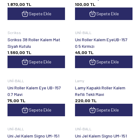
1.870,00
TL
100,00
TL
Sepete Ekle
Sepete Ekle
Scrikss
UNİ-BALL
Scrikss 38 Roller Kalem Mat
Uni Roller Kalem EyeUB-157
Siyah Kutulu
0.5 Kırmızı
1.560,00
TL
45,00
TL
Sepete Ekle
Sepete Ekle
UNİ-BALL
Lamy
Uni Roller Kalem Eye UB-157
Lamy Kapaklı Roller Kalem
0.7 Mavi
Refili Tekli Mavi
75,00
TL
220,00
TL
Sepete Ekle
Sepete Ekle
UNİ-BALL
UNİ-BALL
Uni Jel Kalem Signo UM-151
Uni Jel Kalem Signo UM-151