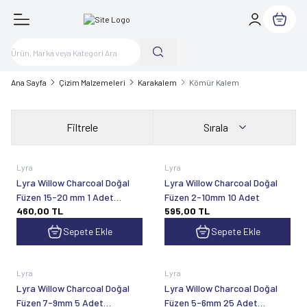
Sepetim
Ana Sayfa
Çizim Malzemeleri
Karakalem
Kömür Kalem
Filtrele
Sırala
Lyra
Lyra
Lyra Willow Charcoal Doğal
Lyra Willow Charcoal Doğal
Füzen 15-20 mm 1 Adet
Füzen 2-10mm 10 Adet
460,00
TL
595,00
TL
555004015
Sepete Ekle
Sepete Ekle
Lyra
Lyra
Lyra Willow Charcoal Doğal
Lyra Willow Charcoal Doğal
Füzen 7-9mm 5 Adet
Füzen 5-6mm 25 Adet