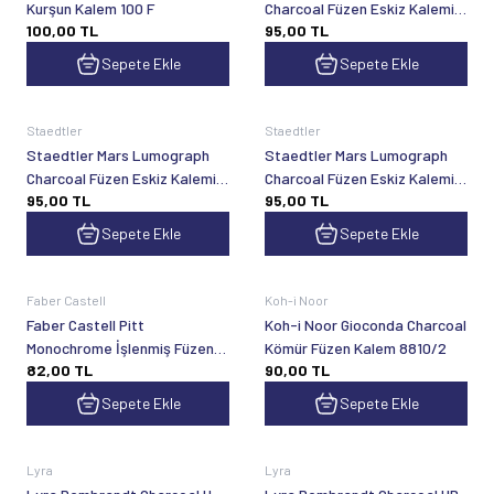
Kurşun Kalem 100 F
Charcoal Füzen Eskiz Kalemi
100,00
TL
95,00
TL
100 C-H
Sepete Ekle
Sepete Ekle
Staedtler
Staedtler
Staedtler Mars Lumograph
Staedtler Mars Lumograph
Charcoal Füzen Eskiz Kalemi
Charcoal Füzen Eskiz Kalemi
95,00
TL
95,00
TL
100 C-M
100 C-S
Sepete Ekle
Sepete Ekle
Faber Castell
Koh-i Noor
Faber Castell Pitt
Koh-i Noor Gioconda Charcoal
Monochrome İşlenmiş Füzen
Kömür Füzen Kalem 8810/2
82,00
TL
90,00
TL
Kömür Kalem Sert
Sepete Ekle
Sepete Ekle
Lyra
Lyra