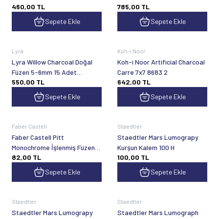
460,00
TL
785,00
TL
5550030
5550021
Sepete Ekle
Sepete Ekle
Lyra
Koh-i Noor
Lyra Willow Charcoal Doğal
Koh-i Noor Artificial Charcoal
Füzen 5-6mm 15 Adet
Carre 7x7 8683 2
550,00
TL
642,00
TL
5550020
Sepete Ekle
Sepete Ekle
Faber Castell
Staedtler
Faber Castell Pitt
Staedtler Mars Lumograpy
Monochrome İşlenmiş Füzen
Kurşun Kalem 100 H
82,00
TL
100,00
TL
Kömür Kalem Orta Sert
Sepete Ekle
Sepete Ekle
Staedtler
Staedtler
Staedtler Mars Lumograpy
Staedtler Mars Lumograph