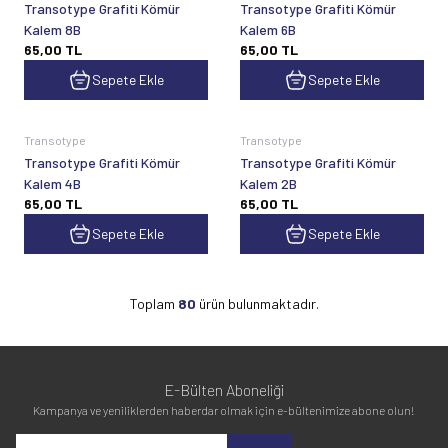
Transotype Grafiti Kömür
Transotype Grafiti Kömür
Kalem 8B
Kalem 6B
65,00
TL
65,00
TL
Sepete Ekle
Sepete Ekle
Transotype
Transotype
Transotype Grafiti Kömür
Transotype Grafiti Kömür
Kalem 4B
Kalem 2B
65,00
TL
65,00
TL
Sepete Ekle
Sepete Ekle
Toplam
80
ürün bulunmaktadır.
E-Bülten Aboneliği
Kampanya ve yeniliklerden haberdar olmak için e-bültenimize abone olun!