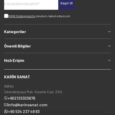
Kayıt Ol
KVKK Sözleşmesi'ni
okudum, kabul ediyorum.
Kategoriler
Önemli Bilgiler
Hızlı Erişim
KARİN SANAT
Adres
İskenderpaşa Mah. Kızanlık Cad. 23/A
+902125325676
info@karinsanat.com
+90 534 237 48 83