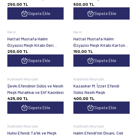
250,00
TL
500,00
TL
Mecmuası
Güzeli 2 Cilt
Sepete Ekle
Sepete Ekle
Karin
Karin
Hattat Mustafa Halim
Hattat Mustafa Halim
Özyazıcı Meşk Kitabı Deri
Özyazıcı Meşk Kitabı Karton
250,00
TL
150,00
TL
Kapak
Kapak
Sepete Ekle
Sepete Ekle
Kubbealtı Neşriyatı
Kubbealtı Neşriyatı
Şevki Efendinin Sülüs ve Nesih
Kazasker M. İzzet Efendi
Meşk Murakkaı ve Elif Kasidesi
Sülüs Nesih Meşk
425,00
TL
400,00
TL
Sepete Ekle
Sepete Ekle
Kubbealtı Neşriyatı
Kubbealtı Neşriyatı
Hulisi Efendi Ta'lık ve Meşk
Halim Efendi'nin Divanı, Celi