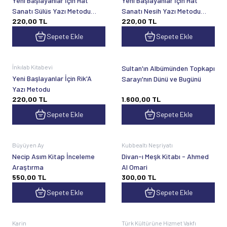
Yeni Başlayanlar İçin Hat
Yeni Başlayanlar İçin Hat
Sanatı Sülüs Yazı Metodu
Sanatı Nesih Yazı Metodu
220,00
TL
220,00
TL
Ö.F.Dere
Ö.F.Dere
Sepete Ekle
Sepete Ekle
İnkılab Kitabevi
Sultan'ın Albümünden Topkapı
Yeni Başlayanlar İçin Rik'A
Sarayı'nın Dünü ve Bugünü
Yazı Metodu
220,00
TL
1.600,00
TL
Sepete Ekle
Sepete Ekle
Büyüyen Ay
Kubbealtı Neşriyatı
Necip Asım Kitap İnceleme
Divan-ı Meşk Kitabı - Ahmed
Araştırma
Al Omari
550,00
TL
300,00
TL
Sepete Ekle
Sepete Ekle
Karin
Türk Kültürüne Hizmet Vakfı