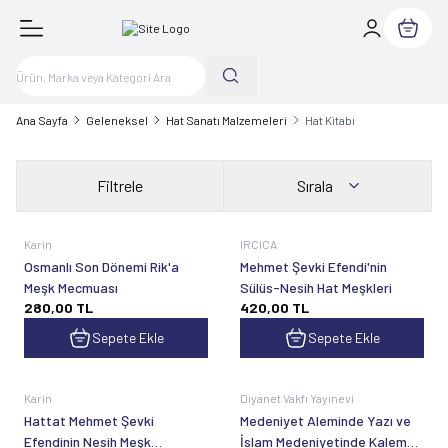
Sepetim
Ana Sayfa
Geleneksel
Hat Sanatı Malzemeleri
Hat Kitabı
Filtrele
Sırala
Karin
IRCICA
Osmanlı Son Dönemi Rik'a
Mehmet Şevki Efendi'nin
Meşk Mecmuası
Sülüs-Nesih Hat Meşkleri
280,00
TL
420,00
TL
Sepete Ekle
Sepete Ekle
Karin
Diyanet Vakfı Yayınevi
Hattat Mehmet Şevki
Medeniyet Aleminde Yazı ve
Efendinin Nesih Meşk
İslam Medeniyetinde Kalem