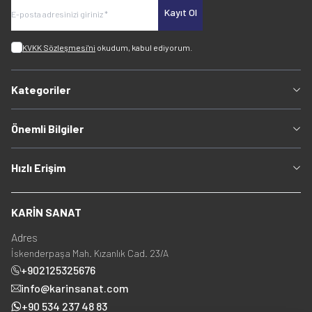
Kayıt Ol
KVKK Sözleşmesi'ni
okudum, kabul ediyorum.
Kategoriler
Önemli Bilgiler
Hızlı Erişim
KARİN SANAT
Adres
İskenderpaşa Mah. Kızanlık Cad. 23/A
+902125325676
info@karinsanat.com
+90 534 237 48 83