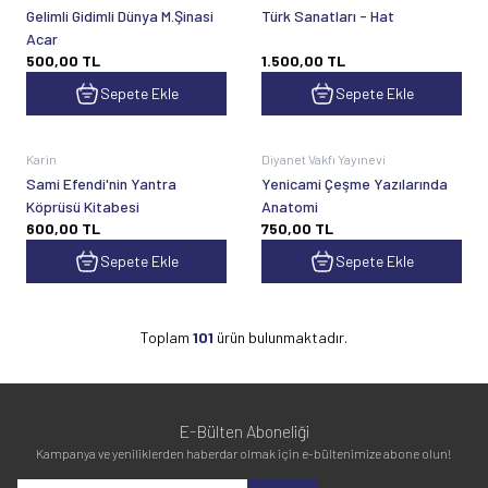
Gelimli Gidimli Dünya M.Şinasi
Türk Sanatları - Hat
Acar
500,00
TL
1.500,00
TL
Sepete Ekle
Sepete Ekle
Karin
Diyanet Vakfı Yayınevi
Sami Efendi'nin Yantra
Yenicami Çeşme Yazılarında
Köprüsü Kitabesi
Anatomi
600,00
TL
750,00
TL
Sepete Ekle
Sepete Ekle
Toplam
101
ürün bulunmaktadır.
E-Bülten Aboneliği
Kampanya ve yeniliklerden haberdar olmak için e-bültenimize abone olun!