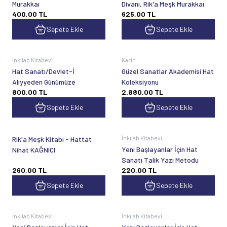
Murakkaı
Divanı, Rik'a Meşk Murakkaı
400,00
TL
625,00
TL
Sepete Ekle
Sepete Ekle
İnkılab Kitabevi
Karin
Hat Sanatı/Devlet-İ
Güzel Sanatlar Akademisi Hat
Aliyyeden Günümüze
Koleksiyonu
800,00
TL
2.880,00
TL
Sepete Ekle
Sepete Ekle
İnkılab Kitabevi
Rik'a Meşk Kitabı - Hattat
Yeni Başlayanlar İçin Hat
Nihat KAĞNICI
Sanatı Talik Yazı Metodu
260,00
TL
220,00
TL
Sepete Ekle
Sepete Ekle
İnkılab Kitabevi
İnkılab Kitabevi