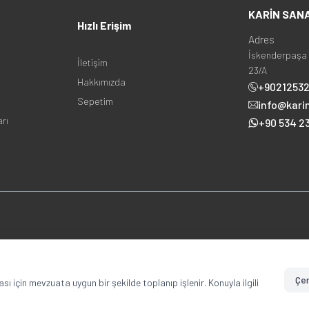
KARİN SAN
Hızlı Erişim
Adres
İskenderpaşa 
İletişim
23/A
Hakkımızda
+9021253
Sepetim
info@kari
arı
+90 534 23
Copyright © 2025 karinsanat.com Tüm Hakları Saklıdır.
Çer
ması için mevzuata uygun bir şekilde toplanıp işlenir. Konuyla ilgili