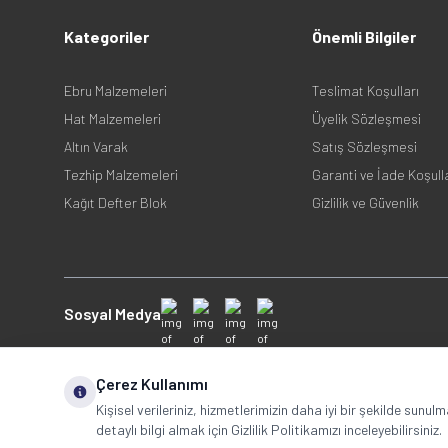
Kategoriler
Önemli Bilgiler
Ebru Malzemeleri
Teslimat Koşulları
Hat Malzemeleri
Üyelik Sözleşmesi
Altın Varak
Satış Sözleşmesi
Tezhip Malzemeleri
Garanti ve İade Koşull
Kağıt Defter Blok
Gizlilik ve Güvenlik
Sosyal Medya
Çerez Kullanımı
Kişisel verileriniz, hizmetlerimizin daha iyi bir şekilde sunul
detaylı bilgi almak için Gizlilik Politikamızı inceleyebilirsiniz.