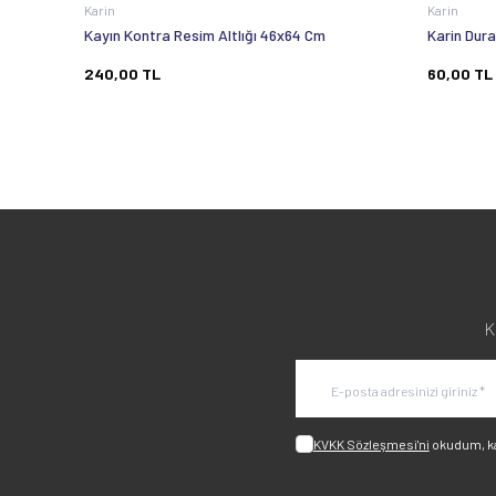
Karin
Karin
Kayın Kontra Resim Altlığı 46x64 Cm
Karin Dura
240,00
TL
60,00
TL
K
KVKK Sözleşmesi'ni
okudum, k