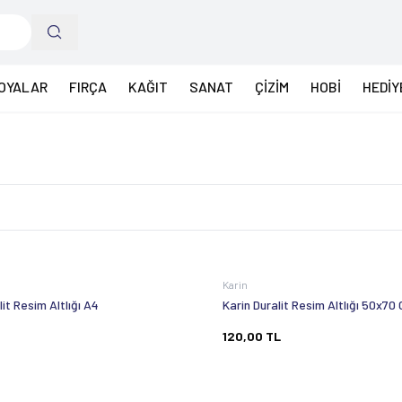
OYALAR
FIRÇA
KAĞIT
SANAT
ÇİZİM
HOBİ
HEDİY
Karin
lit Resim Altlığı A4
Karin Duralit Resim Altlığı 50x70
120,00
TL
Tükendi