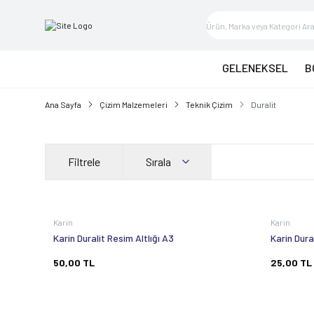
GELENEKSEL
B
Ana Sayfa
Çizim Malzemeleri
Teknik Çizim
Duralit
Filtrele
Sırala
Karin
Karin
Karin Duralit Resim Altlığı A3
Karin Dura
50,00
TL
25,00
TL
Tükendi