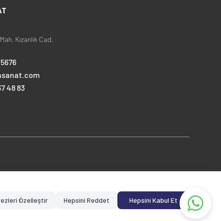
AT
Mah. Kızanlık Cad.
25676
nsanat.com
7 48 83
ezleri Özelleştir
Hepsini Reddet
Hepsini Kabul Et