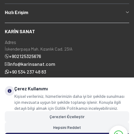
Hızlı Erişim
KARİN SANAT
Adres
İskenderpaşa Mah. Kızanlık Cad. 23/A
+902125325676
info@karinsanat.com
+90 534 237 48 83
Çerez Kullanımı
Sosyal Medya
Kişisel verileriniz, hizmetlerimizin daha iyi bir şekilde sunulması
için mevzuata uygun bir şekilde toplanıp işlenir. Konuyla ilgili
detaylı bilgi almak için Gizlilik Politikamızı inceleyebilirsiniz.
Çerezleri Özelleştir
Hepsini Reddet
Copyright © 2025 karinsanat.com Tüm Hakları Saklıdır.