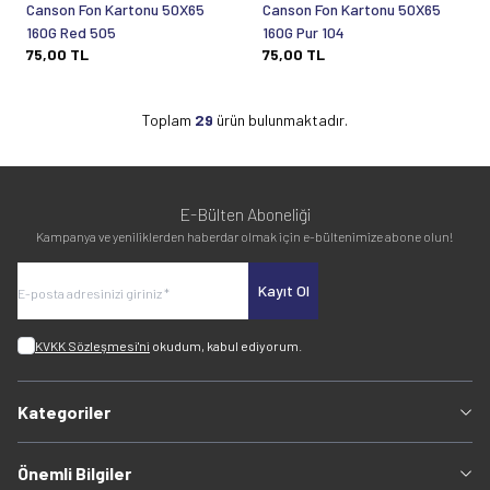
Canson Fon Kartonu 50X65
Canson Fon Kartonu 50X65
160G Red 505
160G Pur 104
75,00
TL
75,00
TL
Toplam
29
ürün bulunmaktadır.
E-Bülten Aboneliği
Kampanya ve yeniliklerden haberdar olmak için e-bültenimize abone olun!
Kayıt Ol
KVKK Sözleşmesi'ni
okudum, kabul ediyorum.
Kategoriler
Önemli Bilgiler