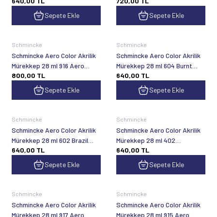
640,00
TL
720,00
TL
Violet
Sepete Ekle
Sepete Ekle
Schmincke
Schmincke
Schmincke Aero Color Akrilik
Schmincke Aero Color Akrilik
Mürekkep 28 ml 916 Aero
Mürekkep 28 ml 604 Burnt
800,00
TL
640,00
TL
Metallic Brilliant Bronze
Sienna
Sepete Ekle
Sepete Ekle
Schmincke
Schmincke
Schmincke Aero Color Akrilik
Schmincke Aero Color Akrilik
Mürekkep 28 ml 602 Brazil
Mürekkep 28 ml 402
640,00
TL
640,00
TL
Brown
Ultramarine
Sepete Ekle
Sepete Ekle
Schmincke
Schmincke
Schmincke Aero Color Akrilik
Schmincke Aero Color Akrilik
Mürekkep 28 ml 917 Aero
Mürekkep 28 ml 915 Aero