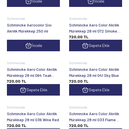
İncele
İncele
Schmincke
Schmincke
Schmincke Aerocolor Sıvı
Schmincke Aero Color Akrilik
Akrilik Mürekkep 250 ml
Mürekkep 28 ml 072 Smoke
720,00
TL
Black
İncele
Sepete Ekle
Schmincke
Schmincke
Schmincke Aero Color Akrilik
Schmincke Aero Color Akrilik
Mürekkep 28 ml 064 Teak
Mürekkep 28 ml 041 Sky Blue
720,00
TL
720,00
TL
Brown
Sepete Ekle
Sepete Ekle
Schmincke
Schmincke
Schmincke Aero Color Akrilik
Schmincke Aero Color Akrilik
Mürekkep 28 ml 036 Wine Red
Mürekkep 28 ml 033 Flame
720,00
TL
720,00
TL
Red