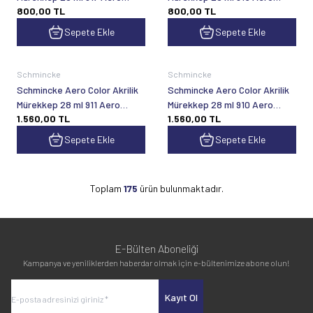
800,00
TL
800,00
TL
Metallic Bright Maroon
Metallic Brilliant Gold
Sepete Ekle
Sepete Ekle
Schmincke
Schmincke
Schmincke Aero Color Akrilik
Schmincke Aero Color Akrilik
Mürekkep 28 ml 911 Aero
Mürekkep 28 ml 910 Aero
1.560,00
TL
1.560,00
TL
Vision Space
Vision Gold Red
Sepete Ekle
Sepete Ekle
Toplam
175
ürün bulunmaktadır.
E-Bülten Aboneliği
Kampanya ve yeniliklerden haberdar olmak için e-bültenimize abone olun!
Kayıt Ol