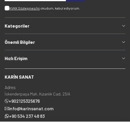
KVKK Sözleşmesi'ni
okudum, kabul ediyorum.
Kategoriler
Önemli Bilgiler
Hızlı Erişim
KARİN SANAT
Adres
İskenderpaşa Mah. Kızanlık Cad. 23/A
+902125325676
info@karinsanat.com
+90 534 237 48 83