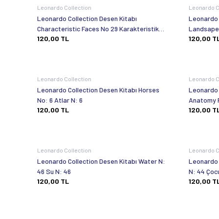
Leonardo Collection
Leonardo C
Leonardo Collection Desen Kitabı
Leonardo 
Characteristic Faces No 29 Karakteristik
Landsapes
120,00
TL
120,00
T
Yüzler N: 29
Leonardo Collection
Leonardo C
Leonardo Collection Desen Kitabı Horses
Leonardo 
No: 6 Atlar N: 6
Anatomy F
120,00
TL
120,00
T
Anatomi N
Leonardo Collection
Leonardo C
Leonardo Collection Desen Kitabı Water N:
Leonardo 
46 Su N: 46
N: 44 Çoc
120,00
TL
120,00
T