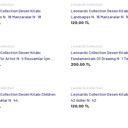
ollection
Leonardo Collection
Collection Desen Kitabı
Leonardo Collection Desen Kitab
 N: 18 Manzaralar N: 18
Landsapes N: 16 Manzaralar N: 1
L
120,00
TL
ollection
Leonardo Collection
Collection Desen Kitabı
Leonardo Collection Desen Kitab
or Artist N: 4 Ressamlar İçin
Fundamentals Of Drawing N: 1 Te
L
200,00
TL
: 4
Kuralları No: 1
ollection
Leonardo Collection
Collection Desen Kitabı Children
Leonardo Collection Desen Kitab
uklar N: 44
42 Güller N: 42
L
120,00
TL