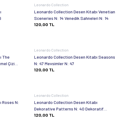
Leonardo Collection
ı
Leonardo Collection Desen Kitabı Venetian
6
Sceneries N: 14 Venedik Sahneleri N: 14
120,00
TL
Leonardo Collection
ı The
Leonardo Collection Desen Kitabı Seasons
mel Çizim
N: 47 Mevsimler N: 47
120,00
TL
Leonardo Collection
ı Roses N:
Leonardo Collection Desen Kitabı
Dekorative Patterns N: 40 Dekoratif
120,00
TL
Desenler N: 40