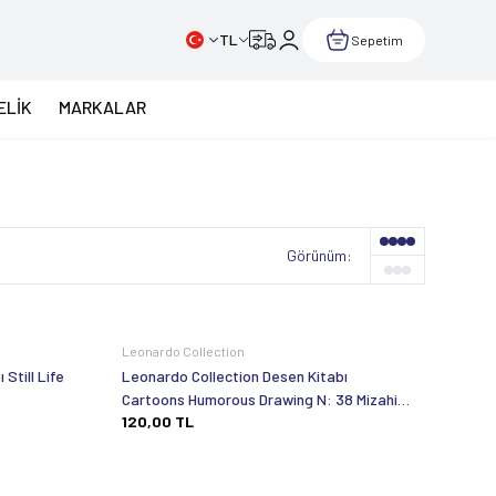
TL
Sepetim
ELİK
MARKALAR
Görünüm:
Leonardo Collection
Still Life
Leonardo Collection Desen Kitabı
Cartoons Humorous Drawing N: 38 Mizahi
120,00
TL
Dizi Karikatür Çizimi N: 38