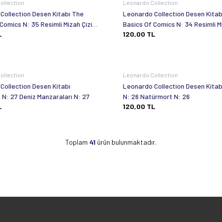
ollection
Leonardo Collection
Collection Desen Kitabı The
Leonardo Collection Desen Kitab
Comics N: 35 Resimli Mizah Çizim
Basics Of Comics N: 34 Resimli M
L
120,00
TL
N: 35
Temelleri N: 34
ollection
Leonardo Collection
Collection Desen Kitabı
Leonardo Collection Desen Kitabı 
N: 27 Deniz Manzaraları N: 27
N: 26 Natürmort N: 26
L
120,00
TL
Toplam
41
ürün bulunmaktadır.