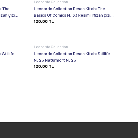
Leonardo Collection
ı The
Leonardo Collection Desen Kitabı The
izah Çizim
Basics Of Comics N: 33 Resimli Mizah Çizim
120,00
TL
Temelleri N: 33
Leonardo Collection
Stillife
Leonardo Collection Desen Kitabı Stillife
N: 25 Natürmort N: 25
120,00
TL