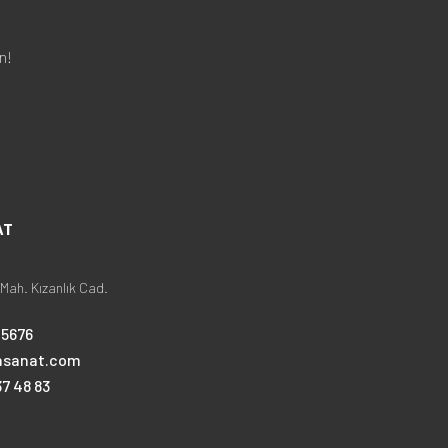
n!
AT
Mah. Kızanlık Cad.
25676
nsanat.com
7 48 83