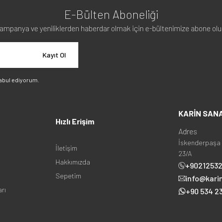
E-Bülten Aboneliği
ampanya ve yeniliklerden haberdar olmak için e-bültenimize abone olu
Kayıt Ol
abul ediyorum.
KARİN SAN
Hızlı Erişim
Adres
İskenderpaşa 
İletişim
23/A
Hakkımızda
+9021253
Sepetim
info@kari
arı
+90 534 23