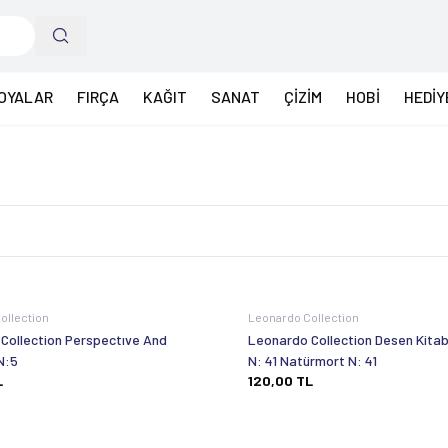
OYALAR
FIRÇA
KAĞIT
SANAT
ÇİZİM
HOBİ
HEDİY
ollection
Leonardo Collection
Collection Perspectıve And
Leonardo Collection Desen Kitabı 
N:5
N: 41 Natürmort N: 41
L
120,00
TL