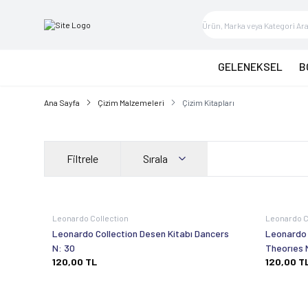
GELENEKSEL
B
Ana Sayfa
Çizim Malzemeleri
Çizim Kitapları
Filtrele
Sırala
Leonardo Collection
Leonardo C
Leonardo Collection Desen Kitabı Dancers
Leonardo 
N: 30
Theorıes 
120,00
TL
120,00
T