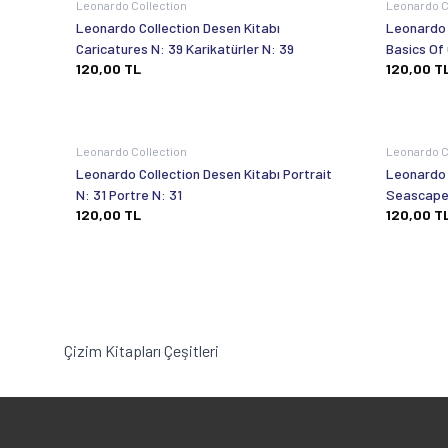
Leonardo Collection
Leonardo C
Leonardo Collection Desen Kitabı
Leonardo 
Caricatures N: 39 Karikatürler N: 39
Basics Of 
120,00
TL
120,00
T
Temelleri 
Leonardo Collection
Leonardo C
Leonardo Collection Desen Kitabı Portrait
Leonardo 
N: 31 Portre N: 31
Seascape 
120,00
TL
120,00
T
Çizim Kitapları Çeşitleri