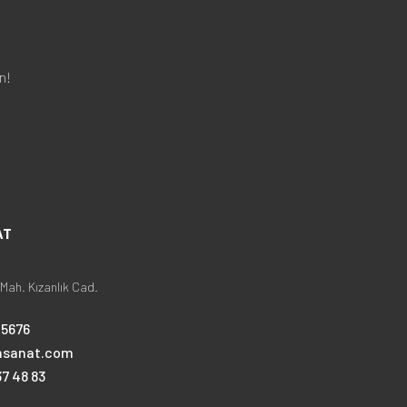
n!
AT
Mah. Kızanlık Cad.
25676
nsanat.com
7 48 83