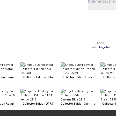
Ödeme
Seçenek
Daha
Fazla
Angelus
ition Miami
Collector Edition Melo
Collector Edition French
Collector
ition Royal
Collector Edition DTRT
Collector Edition Gamma
Collector 