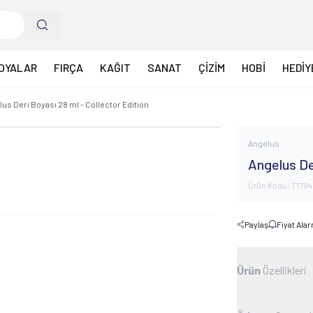
OYALAR
FIRÇA
KAĞIT
SANAT
ÇİZİM
HOBİ
HEDİY
us Deri Boyası 28 ml - Collector Edition
Angelus
Angelus De
Ürün Kodu:
T179
Paylaş
Fiyat Ala
Ürün
Özellikleri