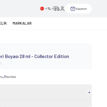
TL
Sepetim
ELİK
MARKALAR
ri Boyası 28 ml - Collector Edition
40
rmı
Not Ekle