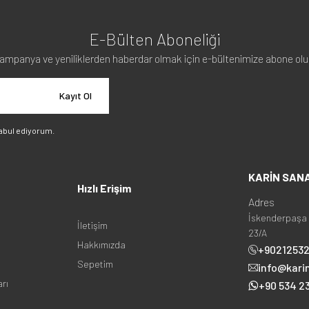
E-Bülten Aboneliği
ampanya ve yeniliklerden haberdar olmak için e-bültenimize abone olu
Kayıt Ol
abul ediyorum.
KARİN SAN
Hızlı Erişim
Adres
İskenderpaşa 
İletişim
23/A
Hakkımızda
+9021253
Sepetim
info@kari
arı
+90 534 23