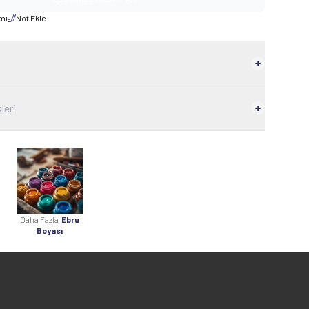
rmı
Not Ekle
leri
Daha Fazla
Ebru
Boyası