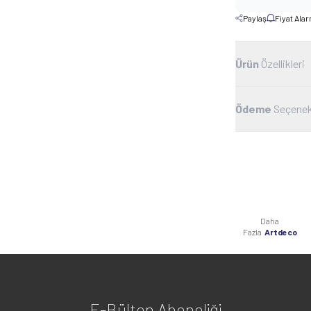
Paylaş
Fiyat Ala
Ürün
Özellikleri
Ödeme
Seçenek
Daha
Fazla
Artdeco
E-Bülten Aboneliği