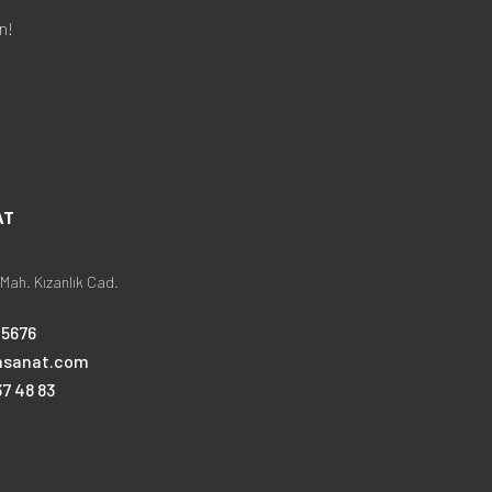
n!
AT
Mah. Kızanlık Cad.
25676
nsanat.com
7 48 83