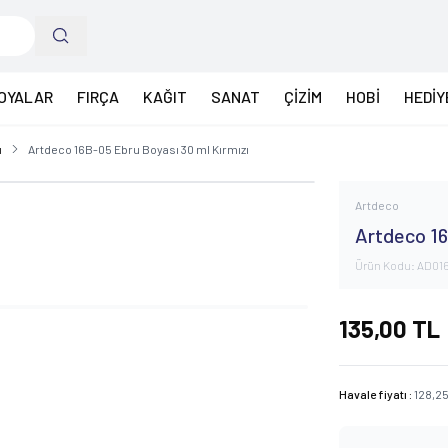
OYALAR
FIRÇA
KAĞIT
SANAT
ÇİZİM
HOBİ
HEDİY
ı
Artdeco 16B-05 Ebru Boyası 30 ml Kırmızı
Artdeco
Artdeco 16
Ürün Kodu:
AD01
135,00
TL
Havale fiyatı :
128,2