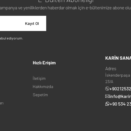
ampanya ve yeniliklerden haberdar olmak için e-bültenimize abone olu
Kayıt Ol
abul ediyorum.
KARİN SAN
Hızlı Erişim
Adres
İskenderpaşa 
İletişim
23/A
Hakkımızda
+9021253
Sepetim
info@kari
arı
+90 534 23