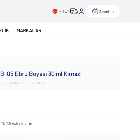
TL
Sepetim
ELİK
MARKALAR
B-05 Ebru Boyası 30 ml Kırmızı
6B-05
Barkod:
8698517918585
5
TL
%
5
extra indirim
Gelince Haber Ver