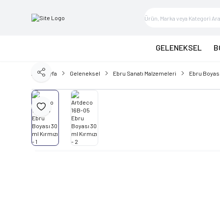
GELENEKSEL
B
Ana Sayfa
Geleneksel
Ebru Sanatı Malzemeleri
Ebru Boyas
Paylaş
Favoriye Ekle