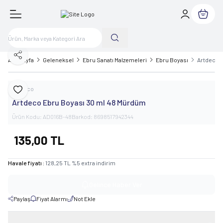
Sepetim
Paylaş
Ana Sayfa
Geleneksel
Ebru Sanatı Malzemeleri
Ebru Boyası
Artdeco 
Artdeco
Favoriye Ekle
Artdeco Ebru Boyası 30 ml 48 Mürdüm
Ürün Kodu:
AD016B-48
Barkod:
8698517942344
135,00
TL
Havale fiyatı :
128,25
TL
%
5
extra indirim
Gelince Haber Ver
Paylaş
Fiyat Alarmı
Not Ekle