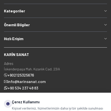
Kategoriler
Önemli Bilgiler
Hızlı Erişim
KARİN SANAT
Adres
İskenderpaşa Mah. Kızanlık Cad. 23/A
+902125325676
info@karinsanat.com
+90 534 237 48 83
Çerez Kullanımı
Sosyal Medya
Kişisel verileriniz, hizmetlerimizin daha iyi bir şekilde sunulması