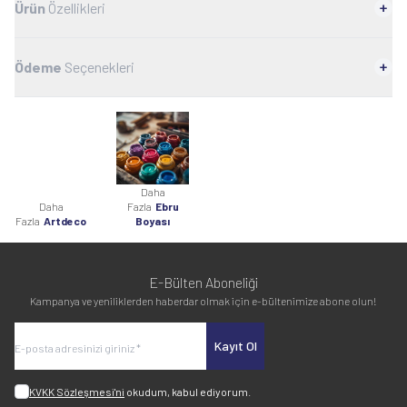
Ürün
Özellikleri
Ödeme
Seçenekleri
Daha
Daha
Fazla
Ebru
Fazla
Artdeco
Boyası
E-Bülten Aboneliği
Kampanya ve yeniliklerden haberdar olmak için e-bültenimize abone olun!
Kayıt Ol
KVKK Sözleşmesi'ni
okudum, kabul ediyorum.