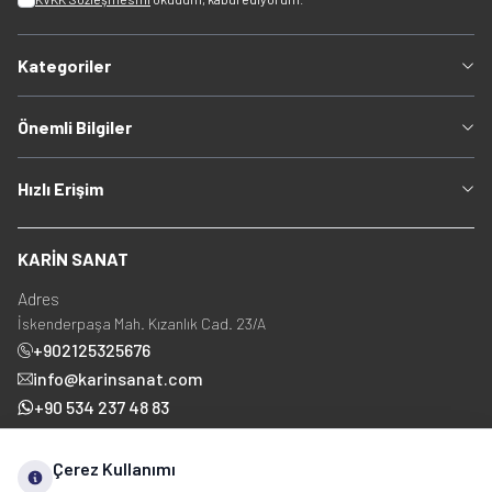
Kategoriler
Önemli Bilgiler
Hızlı Erişim
KARİN SANAT
Adres
İskenderpaşa Mah. Kızanlık Cad. 23/A
+902125325676
info@karinsanat.com
+90 534 237 48 83
Çerez Kullanımı
Sosyal Medya