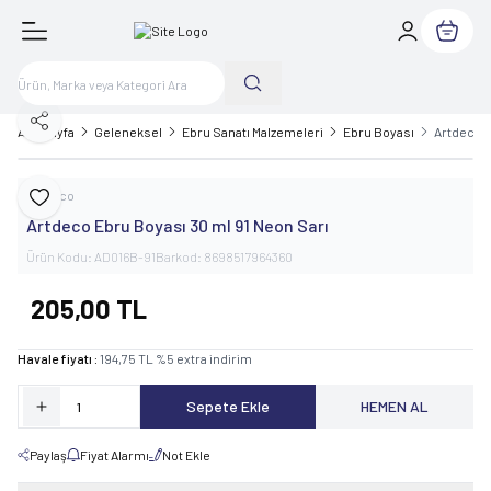
Sepetim
Paylaş
Ana Sayfa
Geleneksel
Ebru Sanatı Malzemeleri
Ebru Boyası
Artdeco E
Artdeco
Favoriye Ekle
Artdeco Ebru Boyası 30 ml 91 Neon Sarı
Ürün Kodu:
AD016B-91
Barkod:
8698517964360
205,00
TL
Havale fiyatı :
194,75
TL
%
5
extra indirim
Sepete Ekle
HEMEN AL
Paylaş
Fiyat Alarmı
Not Ekle