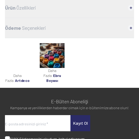
Ürün
Özellikleri
Ödeme
Seçenekleri
Daha
Daha
Fazla
Ebru
Fazla
Artdeco
Boyası
E-Bülten Aboneliği
Kampanya ve yeniliklerden haberdar olmak için e-bültenimize abone olun!
Kayıt Ol
KVKK Sözleşmesi'ni
okudum, kabul ediyorum.